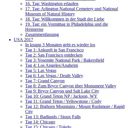
16. Tag: Washington erlaufen
17. Tag: Arlington National Cemetery und National
Museum of Natural History
18. Tag: Willkommen in der Stadt der Liebe
19. Tag: ein Vormittag in Philadelphia und die
Heimreise
Zusammenfassung
USA 2017
In knapp 3 Monaten geht es wieder los
Tag 1: Ankunft in San Francisco
Tag 2: San Francisco entdecken
Tag 3: Yosemite National Park / Bakersfield
Tag 4: Los Angeles/Anaheim
Tag 5: Las Vegas
Tag 6: Las Vegas / Death Valley
Tag 7: Grand Canyon
Tag 8: Zum Bryce Canyon über Monument Valley
Tag 9: Bryce Canyon und Salt Lake City
Tag 10: Grand Teton NP / Jackson, WY
Tag 11: Grand Teton / Yellowstone / Cody
Tag 12: Bighorn Mountains / Mount Rushmore / Rapid
City
Tag 13: Badlands / Sioux Falls
Tag 14: Chicago
Tag 15: Chicago / Toledo