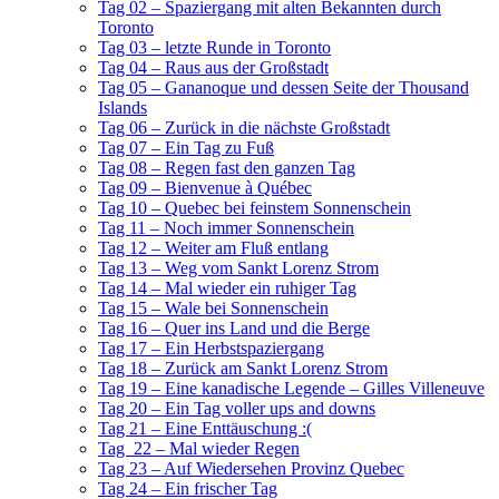
Tag 02 – Spaziergang mit alten Bekannten durch
Toronto
Tag 03 – letzte Runde in Toronto
Tag 04 – Raus aus der Großstadt
Tag 05 – Gananoque und dessen Seite der Thousand
Islands
Tag 06 – Zurück in die nächste Großstadt
Tag 07 – Ein Tag zu Fuß
Tag 08 – Regen fast den ganzen Tag
Tag 09 – Bienvenue à Québec
Tag 10 – Quebec bei feinstem Sonnenschein
Tag 11 – Noch immer Sonnenschein
Tag 12 – Weiter am Fluß entlang
Tag 13 – Weg vom Sankt Lorenz Strom
Tag 14 – Mal wieder ein ruhiger Tag
Tag 15 – Wale bei Sonnenschein
Tag 16 – Quer ins Land und die Berge
Tag 17 – Ein Herbstspaziergang
Tag 18 – Zurück am Sankt Lorenz Strom
Tag 19 – Eine kanadische Legende – Gilles Villeneuve
Tag 20 – Ein Tag voller ups and downs
Tag 21 – Eine Enttäuschung :(
Tag 22 – Mal wieder Regen
Tag 23 – Auf Wiedersehen Provinz Quebec
Tag 24 – Ein frischer Tag