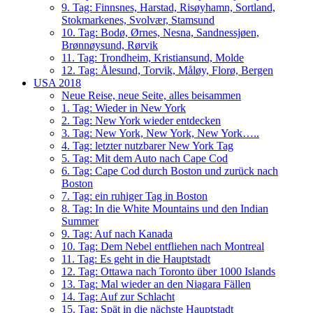
9. Tag: Finnsnes, Harstad, Risøyhamn, Sortland,
Stokmarkenes, Svolvær, Stamsund
10. Tag: Bodø, Ørnes, Nesna, Sandnessjøen,
Brønnøysund, Rørvik
11. Tag: Trondheim, Kristiansund, Molde
12. Tag: Ålesund, Torvik, Måløy, Florø, Bergen
USA 2018
Neue Reise, neue Seite, alles beisammen
1. Tag: Wieder in New York
2. Tag: New York wieder entdecken
3. Tag: New York, New York, New York…..
4. Tag: letzter nutzbarer New York Tag
5. Tag: Mit dem Auto nach Cape Cod
6. Tag: Cape Cod durch Boston und zurück nach
Boston
7. Tag: ein ruhiger Tag in Boston
8. Tag: In die White Mountains und den Indian
Summer
9. Tag: Auf nach Kanada
10. Tag: Dem Nebel entfliehen nach Montreal
11. Tag: Es geht in die Hauptstadt
12. Tag: Ottawa nach Toronto über 1000 Islands
13. Tag: Mal wieder an den Niagara Fällen
14. Tag: Auf zur Schlacht
15. Tag: Spät in die nächste Hauptstadt