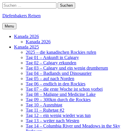
Skip
Search
Suchen
to
nach:
content
Diefenbakers Reisen
Menu
Kanada 2026
Kanada 2026
Kanada 2025
2025 – die kanadischen Rockies rufen
Tag 01 – Ankunft in Calgary
Tag 02 – Calgary erkunden
Tag 03 – Calgary und ein wenig drumherum
Tag 04 – Badlands und Dinosaurier
Tag 05 – auf nach Norden
Tag 06 – endlich in den Rockies
Tag 07 – die erste Woche ist schon vorbei
Tag 08 – Maligne und Medicine Lake
Tag 09 – 300km durch die Rockies
Tag 10 – Ausruhtag
Tag 11 – Ruhetag #2
Tag 12 – ein wenig wieder was tun
Tag 13 – weiter nach Westen
Tag 14 – Columbia River und Meadows in the Sky