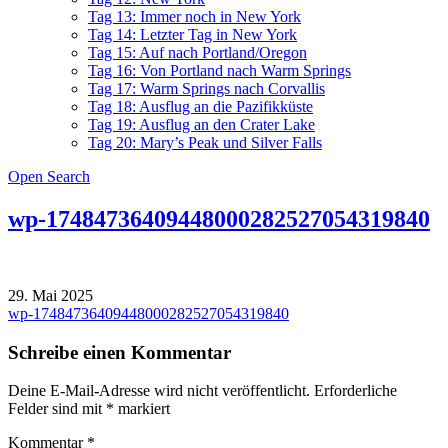
Tag 13: Immer noch in New York
Tag 14: Letzter Tag in New York
Tag 15: Auf nach Portland/Oregon
Tag 16: Von Portland nach Warm Springs
Tag 17: Warm Springs nach Corvallis
Tag 18: Ausflug an die Pazifikküste
Tag 19: Ausflug an den Crater Lake
Tag 20: Mary’s Peak und Silver Falls
Open Search
wp-17484736409448000282527054319840
29. Mai 2025
Beitragsnavigation
wp-17484736409448000282527054319840
Schreibe einen Kommentar
Deine E-Mail-Adresse wird nicht veröffentlicht.
Erforderliche
Felder sind mit
*
markiert
Kommentar
*