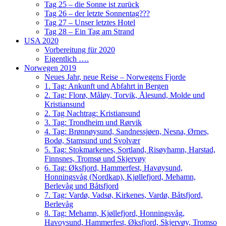
Tag 25 – die Sonne ist zurück
Tag 26 – der letzte Sonnentag???
Tag 27 – Unser letztes Hotel
Tag 28 – Ein Tag am Strand
USA 2020
Vorbereitung für 2020
Eigentlich ….
Norwegen 2019
Neues Jahr, neue Reise – Norwegens Fjorde
1. Tag: Ankunft und Abfahrt in Bergen
2. Tag: Florø, Måløy, Torvik, Ålesund, Molde und
Kristiansund
2. Tag Nachtrag: Kristiansund
3. Tag: Trondheim und Rørvik
4. Tag: Brønnøysund, Sandnessjøen, Nesna, Ørnes,
Bodø, Stamsund und Svolvær
5. Tag: Stokmarkenes, Sortland, Risøyhamn, Harstad,
Finnsnes, Tromsø und Skjervøy
6. Tag: Øksfjord, Hammerfest, Havøysund,
Honningsvåg (Nordkap), Kjøllefjord, Mehamn,
Berlevåg und Båtsfjord
7. Tag: Vardø, Vadsø, Kirkenes, Vardø, Båtsfjord,
Berlevåg
8. Tag: Mehamn, Kjøllefjord, Honningsvåg,
Havoysund, Hammerfest, Øksfjord, Skjervøy, Tromso