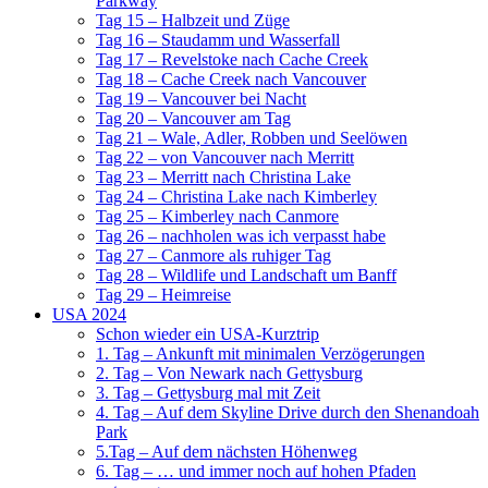
Parkway
Tag 15 – Halbzeit und Züge
Tag 16 – Staudamm und Wasserfall
Tag 17 – Revelstoke nach Cache Creek
Tag 18 – Cache Creek nach Vancouver
Tag 19 – Vancouver bei Nacht
Tag 20 – Vancouver am Tag
Tag 21 – Wale, Adler, Robben und Seelöwen
Tag 22 – von Vancouver nach Merritt
Tag 23 – Merritt nach Christina Lake
Tag 24 – Christina Lake nach Kimberley
Tag 25 – Kimberley nach Canmore
Tag 26 – nachholen was ich verpasst habe
Tag 27 – Canmore als ruhiger Tag
Tag 28 – Wildlife und Landschaft um Banff
Tag 29 – Heimreise
USA 2024
Schon wieder ein USA-Kurztrip
1. Tag – Ankunft mit minimalen Verzögerungen
2. Tag – Von Newark nach Gettysburg
3. Tag – Gettysburg mal mit Zeit
4. Tag – Auf dem Skyline Drive durch den Shenandoah
Park
5.Tag – Auf dem nächsten Höhenweg
6. Tag – … und immer noch auf hohen Pfaden