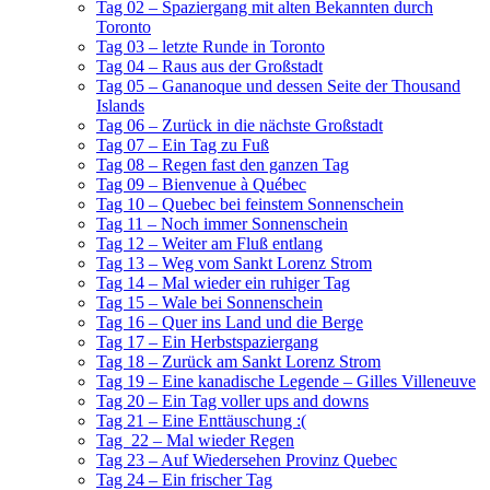
Tag 02 – Spaziergang mit alten Bekannten durch
Toronto
Tag 03 – letzte Runde in Toronto
Tag 04 – Raus aus der Großstadt
Tag 05 – Gananoque und dessen Seite der Thousand
Islands
Tag 06 – Zurück in die nächste Großstadt
Tag 07 – Ein Tag zu Fuß
Tag 08 – Regen fast den ganzen Tag
Tag 09 – Bienvenue à Québec
Tag 10 – Quebec bei feinstem Sonnenschein
Tag 11 – Noch immer Sonnenschein
Tag 12 – Weiter am Fluß entlang
Tag 13 – Weg vom Sankt Lorenz Strom
Tag 14 – Mal wieder ein ruhiger Tag
Tag 15 – Wale bei Sonnenschein
Tag 16 – Quer ins Land und die Berge
Tag 17 – Ein Herbstspaziergang
Tag 18 – Zurück am Sankt Lorenz Strom
Tag 19 – Eine kanadische Legende – Gilles Villeneuve
Tag 20 – Ein Tag voller ups and downs
Tag 21 – Eine Enttäuschung :(
Tag 22 – Mal wieder Regen
Tag 23 – Auf Wiedersehen Provinz Quebec
Tag 24 – Ein frischer Tag