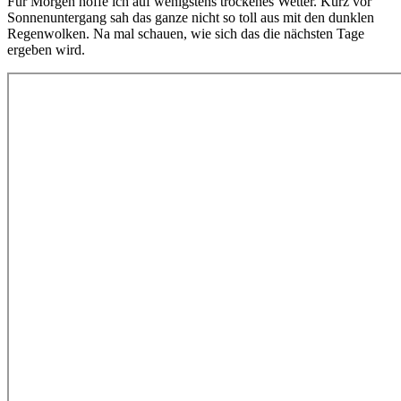
Für Morgen hoffe ich auf wenigstens trockenes Wetter. Kurz vor
Sonnenuntergang sah das ganze nicht so toll aus mit den dunklen
Regenwolken. Na mal schauen, wie sich das die nächsten Tage
ergeben wird.