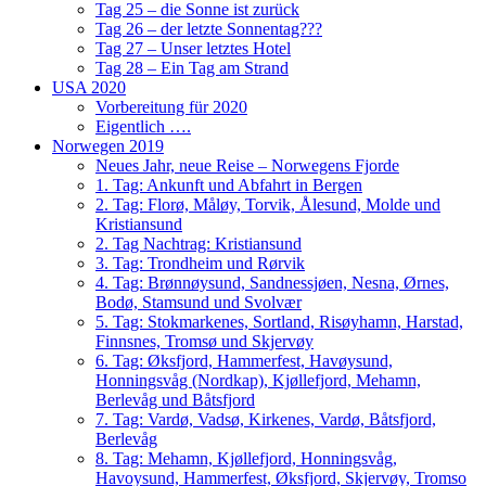
Tag 25 – die Sonne ist zurück
Tag 26 – der letzte Sonnentag???
Tag 27 – Unser letztes Hotel
Tag 28 – Ein Tag am Strand
USA 2020
Vorbereitung für 2020
Eigentlich ….
Norwegen 2019
Neues Jahr, neue Reise – Norwegens Fjorde
1. Tag: Ankunft und Abfahrt in Bergen
2. Tag: Florø, Måløy, Torvik, Ålesund, Molde und
Kristiansund
2. Tag Nachtrag: Kristiansund
3. Tag: Trondheim und Rørvik
4. Tag: Brønnøysund, Sandnessjøen, Nesna, Ørnes,
Bodø, Stamsund und Svolvær
5. Tag: Stokmarkenes, Sortland, Risøyhamn, Harstad,
Finnsnes, Tromsø und Skjervøy
6. Tag: Øksfjord, Hammerfest, Havøysund,
Honningsvåg (Nordkap), Kjøllefjord, Mehamn,
Berlevåg und Båtsfjord
7. Tag: Vardø, Vadsø, Kirkenes, Vardø, Båtsfjord,
Berlevåg
8. Tag: Mehamn, Kjøllefjord, Honningsvåg,
Havoysund, Hammerfest, Øksfjord, Skjervøy, Tromso