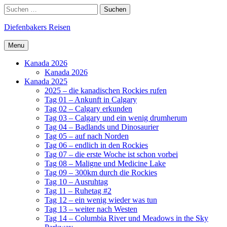
Skip
Search
Suchen
to
nach:
content
Diefenbakers Reisen
Menu
Kanada 2026
Kanada 2026
Kanada 2025
2025 – die kanadischen Rockies rufen
Tag 01 – Ankunft in Calgary
Tag 02 – Calgary erkunden
Tag 03 – Calgary und ein wenig drumherum
Tag 04 – Badlands und Dinosaurier
Tag 05 – auf nach Norden
Tag 06 – endlich in den Rockies
Tag 07 – die erste Woche ist schon vorbei
Tag 08 – Maligne und Medicine Lake
Tag 09 – 300km durch die Rockies
Tag 10 – Ausruhtag
Tag 11 – Ruhetag #2
Tag 12 – ein wenig wieder was tun
Tag 13 – weiter nach Westen
Tag 14 – Columbia River und Meadows in the Sky