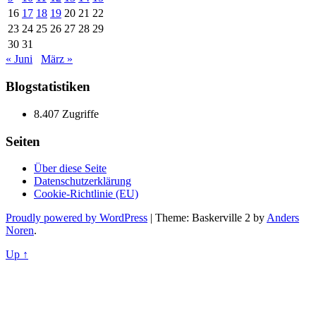
16
17
18
19
20
21
22
23
24
25
26
27
28
29
30
31
« Juni
März »
Blogstatistiken
8.407 Zugriffe
Seiten
Über diese Seite
Datenschutzerklärung
Cookie-Richtlinie (EU)
Proudly powered by WordPress
|
Theme: Baskerville 2 by
Anders
Noren
.
Up ↑