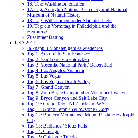
16. Tag: Washington erlaufen
17. Tag: Arlington National Cemetery und National
Museum of Natural History
18. Tag: Willkommen in der Stadt der Liebe
19. Tag: ein Vormittag in Philadelphia und die
Heimreise
Zusammenfassung
USA 2017
In knapp 3 Monaten geht es wieder los
Tag 1: Ankunft in San Francisco
Tag 2: San Francisco entdecken
Tag 3: Yosemite National Park / Bakersfield
Tag 4: Los Angeles/Anaheim
Tag 5: Las Vegas
Tag 6: Las Vegas / Death Valley
Tag 7: Grand Canyon
Tag 8: Zum Bryce Canyon über Monument Valley
Tag 9: Bryce Canyon und Salt Lake City
Tag 10: Grand Teton NP / Jackson, WY
Tag 11: Grand Teton / Yellowstone / Cody
Tag 12: Bighorn Mountains / Mount Rushmore / Rapid
City
Tag 13: Badlands / Sioux Falls
Tag 14: Chicago
Tag 15: Chicago / Toledo