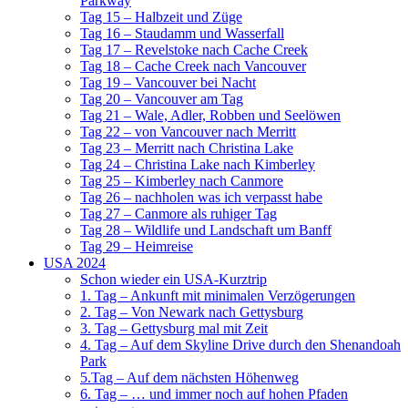
Parkway
Tag 15 – Halbzeit und Züge
Tag 16 – Staudamm und Wasserfall
Tag 17 – Revelstoke nach Cache Creek
Tag 18 – Cache Creek nach Vancouver
Tag 19 – Vancouver bei Nacht
Tag 20 – Vancouver am Tag
Tag 21 – Wale, Adler, Robben und Seelöwen
Tag 22 – von Vancouver nach Merritt
Tag 23 – Merritt nach Christina Lake
Tag 24 – Christina Lake nach Kimberley
Tag 25 – Kimberley nach Canmore
Tag 26 – nachholen was ich verpasst habe
Tag 27 – Canmore als ruhiger Tag
Tag 28 – Wildlife und Landschaft um Banff
Tag 29 – Heimreise
USA 2024
Schon wieder ein USA-Kurztrip
1. Tag – Ankunft mit minimalen Verzögerungen
2. Tag – Von Newark nach Gettysburg
3. Tag – Gettysburg mal mit Zeit
4. Tag – Auf dem Skyline Drive durch den Shenandoah
Park
5.Tag – Auf dem nächsten Höhenweg
6. Tag – … und immer noch auf hohen Pfaden