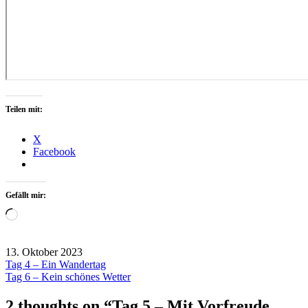
Teilen mit:
X
Facebook
Gefällt mir:
Wird
geladen …
13. Oktober 2023
Beitragsnavigation
Tag 4 – Ein Wandertag
USA
Tag 6 – Kein schönes Wetter
2023
2 thoughts on “
Tag 5 – Mit Vorfreude