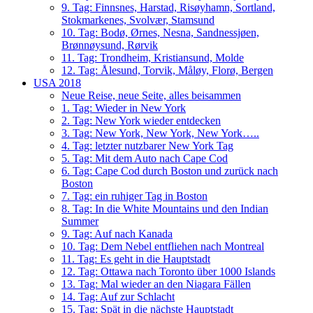
9. Tag: Finnsnes, Harstad, Risøyhamn, Sortland,
Stokmarkenes, Svolvær, Stamsund
10. Tag: Bodø, Ørnes, Nesna, Sandnessjøen,
Brønnøysund, Rørvik
11. Tag: Trondheim, Kristiansund, Molde
12. Tag: Ålesund, Torvik, Måløy, Florø, Bergen
USA 2018
Neue Reise, neue Seite, alles beisammen
1. Tag: Wieder in New York
2. Tag: New York wieder entdecken
3. Tag: New York, New York, New York…..
4. Tag: letzter nutzbarer New York Tag
5. Tag: Mit dem Auto nach Cape Cod
6. Tag: Cape Cod durch Boston und zurück nach
Boston
7. Tag: ein ruhiger Tag in Boston
8. Tag: In die White Mountains und den Indian
Summer
9. Tag: Auf nach Kanada
10. Tag: Dem Nebel entfliehen nach Montreal
11. Tag: Es geht in die Hauptstadt
12. Tag: Ottawa nach Toronto über 1000 Islands
13. Tag: Mal wieder an den Niagara Fällen
14. Tag: Auf zur Schlacht
15. Tag: Spät in die nächste Hauptstadt