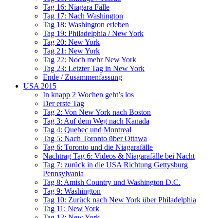
Tag 16: Niagara Fälle
Tag 17: Nach Washington
Tag 18: Washington erleben
Tag 19: Philadelphia / New York
Tag 20: New York
Tag 21: New York
Tag 22: Noch mehr New York
Tag 23: Letzter Tag in New York
Ende / Zusammenfassung
USA 2015
In knapp 2 Wochen geht’s los
Der erste Tag
Tag 2: Von New York nach Boston
Tag 3: Auf dem Weg nach Kanada
Tag 4: Quebec und Montreal
Tag 5: Nach Toronto über Ottawa
Tag 6: Toronto und die Niagarafälle
Nachtrag Tag 6: Videos & Niagarafälle bei Nacht
Tag 7: zurück in die USA Richtung Gettysburg
Pennsylvania
Tag 8: Amish Country und Washington D.C.
Tag 9: Washington
Tag 10: Zurück nach New York über Philadelphia
Tag 11: New York
Tag 12: New York