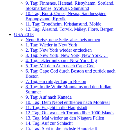
9. Tag: Finnsnes, Harstad, Risøyhamn, Sortland,
Stokmarkenes, Svolvær, Stamsund
10. Tag: Bodø, Ørnes, Nesna, Sandnessjøen,
Brønnøysund, Rørvik
11. Tag: Trondheim, Kristiansund, Molde
12. Tag: Ålesund, Torvik, Måløy, Florø, Bergen
USA 2018
Neue Reise, neue Seite, alles beisammen
1. Tag: Wieder in New York
2. Tag: New York wieder entdecken
3. Tag: New York, New York, New York…..
4. Tag: letzter nutzbarer New York Tag
5. Tag: Mit dem Auto nach Cape Cod
6. Tag: Cape Cod durch Boston und zurück nach
Boston
7. Tag: ein ruhiger Tag in Boston
8. Tag: In die White Mountains und den Indian
Summer
9. Tag: Auf nach Kanada
10. Tag: Dem Nebel entfliehen nach Montreal
11. Tag: Es geht in die Hauptstadt
12. Tag: Ottawa nach Toronto über 1000 Islands
13. Tag: Mal wieder an den Niagara Fällen
14. Tag: Auf zur Schlacht
15. Tag: Spät in die nächste Hauptstadt