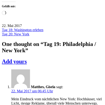
Gefällt mir:
Wird
geladen …
22. Mai 2017
Beitragsnavigation
Tag 18: Washington erleben
USA
Tag 20: New York
2017
One thought on “
Tag 19: Philadelphia /
New York
”
Add yours
Matthes, Gisela
sagt:
22. Mai 2017 um 06:45 Uhr
Mein Eindruck vom nächtlichen New York: Hochhäuser, viel
Licht, riesige Reklame, überall viele Menschen unterwegs.