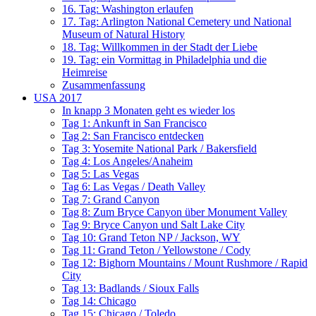
16. Tag: Washington erlaufen
17. Tag: Arlington National Cemetery und National
Museum of Natural History
18. Tag: Willkommen in der Stadt der Liebe
19. Tag: ein Vormittag in Philadelphia und die
Heimreise
Zusammenfassung
USA 2017
In knapp 3 Monaten geht es wieder los
Tag 1: Ankunft in San Francisco
Tag 2: San Francisco entdecken
Tag 3: Yosemite National Park / Bakersfield
Tag 4: Los Angeles/Anaheim
Tag 5: Las Vegas
Tag 6: Las Vegas / Death Valley
Tag 7: Grand Canyon
Tag 8: Zum Bryce Canyon über Monument Valley
Tag 9: Bryce Canyon und Salt Lake City
Tag 10: Grand Teton NP / Jackson, WY
Tag 11: Grand Teton / Yellowstone / Cody
Tag 12: Bighorn Mountains / Mount Rushmore / Rapid
City
Tag 13: Badlands / Sioux Falls
Tag 14: Chicago
Tag 15: Chicago / Toledo