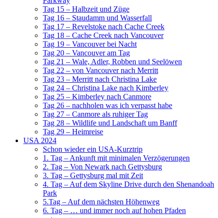
Parkway
Tag 15 – Halbzeit und Züge
Tag 16 – Staudamm und Wasserfall
Tag 17 – Revelstoke nach Cache Creek
Tag 18 – Cache Creek nach Vancouver
Tag 19 – Vancouver bei Nacht
Tag 20 – Vancouver am Tag
Tag 21 – Wale, Adler, Robben und Seelöwen
Tag 22 – von Vancouver nach Merritt
Tag 23 – Merritt nach Christina Lake
Tag 24 – Christina Lake nach Kimberley
Tag 25 – Kimberley nach Canmore
Tag 26 – nachholen was ich verpasst habe
Tag 27 – Canmore als ruhiger Tag
Tag 28 – Wildlife und Landschaft um Banff
Tag 29 – Heimreise
USA 2024
Schon wieder ein USA-Kurztrip
1. Tag – Ankunft mit minimalen Verzögerungen
2. Tag – Von Newark nach Gettysburg
3. Tag – Gettysburg mal mit Zeit
4. Tag – Auf dem Skyline Drive durch den Shenandoah
Park
5.Tag – Auf dem nächsten Höhenweg
6. Tag – … und immer noch auf hohen Pfaden