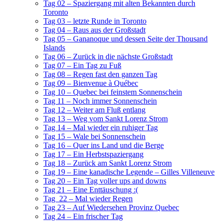
Tag 02 – Spaziergang mit alten Bekannten durch
Toronto
Tag 03 – letzte Runde in Toronto
Tag 04 – Raus aus der Großstadt
Tag 05 – Gananoque und dessen Seite der Thousand
Islands
Tag 06 – Zurück in die nächste Großstadt
Tag 07 – Ein Tag zu Fuß
Tag 08 – Regen fast den ganzen Tag
Tag 09 – Bienvenue à Québec
Tag 10 – Quebec bei feinstem Sonnenschein
Tag 11 – Noch immer Sonnenschein
Tag 12 – Weiter am Fluß entlang
Tag 13 – Weg vom Sankt Lorenz Strom
Tag 14 – Mal wieder ein ruhiger Tag
Tag 15 – Wale bei Sonnenschein
Tag 16 – Quer ins Land und die Berge
Tag 17 – Ein Herbstspaziergang
Tag 18 – Zurück am Sankt Lorenz Strom
Tag 19 – Eine kanadische Legende – Gilles Villeneuve
Tag 20 – Ein Tag voller ups and downs
Tag 21 – Eine Enttäuschung :(
Tag 22 – Mal wieder Regen
Tag 23 – Auf Wiedersehen Provinz Quebec
Tag 24 – Ein frischer Tag