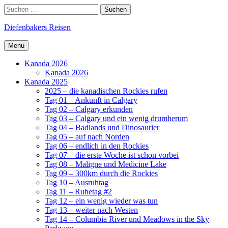
Skip
Search
Suchen
to
nach:
content
Diefenbakers Reisen
Menu
Kanada 2026
Kanada 2026
Kanada 2025
2025 – die kanadischen Rockies rufen
Tag 01 – Ankunft in Calgary
Tag 02 – Calgary erkunden
Tag 03 – Calgary und ein wenig drumherum
Tag 04 – Badlands und Dinosaurier
Tag 05 – auf nach Norden
Tag 06 – endlich in den Rockies
Tag 07 – die erste Woche ist schon vorbei
Tag 08 – Maligne und Medicine Lake
Tag 09 – 300km durch die Rockies
Tag 10 – Ausruhtag
Tag 11 – Ruhetag #2
Tag 12 – ein wenig wieder was tun
Tag 13 – weiter nach Westen
Tag 14 – Columbia River und Meadows in the Sky