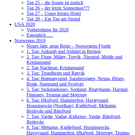
Tag 25 – die Sonne ist zurück
Tag 26 – der letzte Sonnentag???
Tag 27 – Unser letztes Hotel
Tag 28 – Ein Tag am Strand
USA 2020
Vorbereitung für 2020
Eigentlich ….
Norwegen 2019
Neues Jahr, neue Reise – Norwegens Fjorde
1. Tag: Ankunft und Abfahrt in Bergen
2. Tag: Florø, Måløy, Torvik, Ålesund, Molde und
Kristiansund
2. Tag Nachtrag: Kristiansund
3. Tag: Trondheim und Rørvik
4. Tag: Brønnøysund, Sandnessjøen, Nesna, Ørnes,
Bodø, Stamsund und Svolvær
5. Tag: Stokmarkenes, Sortland, Risøyhamn, Harstad,
Finnsnes, Tromsø und Skjervøy
6. Tag: Øksfjord, Hammerfest, Havøysund,
Honningsvåg (Nordkap), Kjøllefjord, Mehamn,
Berlevåg und Båtsfjord
7. Tag: Vardø, Vadsø, Kirkenes, Vardø, Båtsfjord,
Berlevåg
8. Tag: Mehamn, Kjøllefjord, Honningsvåg,
Havoysund, Hammerfest, Øksfjord, Skjervøy, Tromso