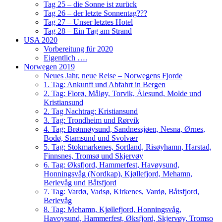
Tag 25 – die Sonne ist zurück
Tag 26 – der letzte Sonnentag???
Tag 27 – Unser letztes Hotel
Tag 28 – Ein Tag am Strand
USA 2020
Vorbereitung für 2020
Eigentlich ….
Norwegen 2019
Neues Jahr, neue Reise – Norwegens Fjorde
1. Tag: Ankunft und Abfahrt in Bergen
2. Tag: Florø, Måløy, Torvik, Ålesund, Molde und
Kristiansund
2. Tag Nachtrag: Kristiansund
3. Tag: Trondheim und Rørvik
4. Tag: Brønnøysund, Sandnessjøen, Nesna, Ørnes,
Bodø, Stamsund und Svolvær
5. Tag: Stokmarkenes, Sortland, Risøyhamn, Harstad,
Finnsnes, Tromsø und Skjervøy
6. Tag: Øksfjord, Hammerfest, Havøysund,
Honningsvåg (Nordkap), Kjøllefjord, Mehamn,
Berlevåg und Båtsfjord
7. Tag: Vardø, Vadsø, Kirkenes, Vardø, Båtsfjord,
Berlevåg
8. Tag: Mehamn, Kjøllefjord, Honningsvåg,
Havoysund, Hammerfest, Øksfjord, Skjervøy, Tromso