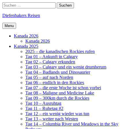
Skip
Search
Suchen
to
nach:
content
Diefenbakers Reisen
Menu
Kanada 2026
Kanada 2026
Kanada 2025
2025 – die kanadischen Rockies rufen
Tag 01 – Ankunft in Calgary
Tag 02 – Calgary erkunden
Tag 03 – Calgary und ein wenig drumherum
Tag 04 – Badlands und Dinosaurier
Tag 05 – auf nach Norden
Tag 06 – endlich in den Rockies
Tag 07 – die erste Woche ist schon vorbei
Tag 08 – Maligne und Medicine Lake
Tag 09 – 300km durch die Rockies
Tag 10 – Ausruhtag
Tag 11 – Ruhetag #2
Tag 12 – ein wenig wieder was tun
Tag 13 – weiter nach Westen
Tag 14 – Columbia River und Meadows in the Sky