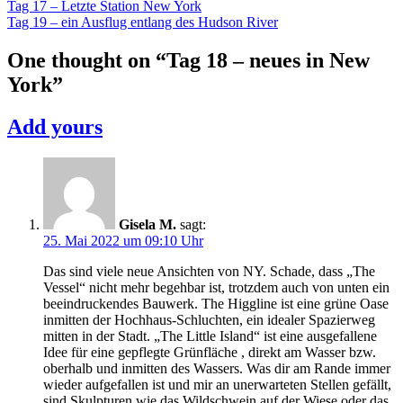
Beitragsnavigation
Tag 17 – Letzte Station New York
USA
Tag 19 – ein Ausflug entlang des Hudson River
2022
One thought on “
Tag 18 – neues in New
York
”
Add yours
Gisela M.
sagt:
25. Mai 2022 um 09:10 Uhr
Das sind viele neue Ansichten von NY. Schade, dass „The
Vessel“ nicht mehr begehbar ist, trotzdem auch von unten ein
beeindruckendes Bauwerk. The Higgline ist eine grüne Oase
inmitten der Hochhaus-Schluchten, ein idealer Spazierweg
mitten in der Stadt. „The Little Island“ ist eine ausgefallene
Idee für eine gepflegte Grünfläche , direkt am Wasser bzw.
oberhalb und inmitten des Wassers. Was dir am Rande immer
wieder aufgefallen ist und mir an unerwarteten Stellen gefällt,
sind Skulpturen wie das Wildschwein auf der Wiese oder das