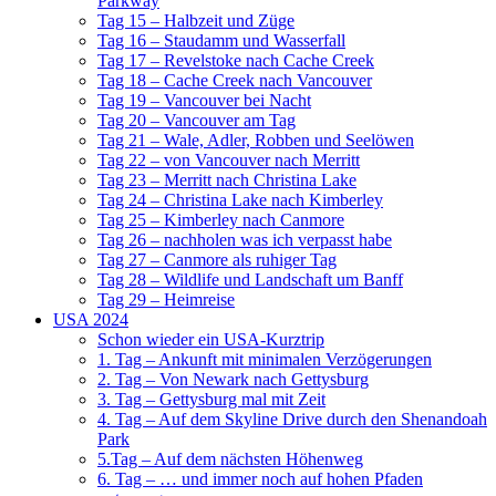
Parkway
Tag 15 – Halbzeit und Züge
Tag 16 – Staudamm und Wasserfall
Tag 17 – Revelstoke nach Cache Creek
Tag 18 – Cache Creek nach Vancouver
Tag 19 – Vancouver bei Nacht
Tag 20 – Vancouver am Tag
Tag 21 – Wale, Adler, Robben und Seelöwen
Tag 22 – von Vancouver nach Merritt
Tag 23 – Merritt nach Christina Lake
Tag 24 – Christina Lake nach Kimberley
Tag 25 – Kimberley nach Canmore
Tag 26 – nachholen was ich verpasst habe
Tag 27 – Canmore als ruhiger Tag
Tag 28 – Wildlife und Landschaft um Banff
Tag 29 – Heimreise
USA 2024
Schon wieder ein USA-Kurztrip
1. Tag – Ankunft mit minimalen Verzögerungen
2. Tag – Von Newark nach Gettysburg
3. Tag – Gettysburg mal mit Zeit
4. Tag – Auf dem Skyline Drive durch den Shenandoah
Park
5.Tag – Auf dem nächsten Höhenweg
6. Tag – … und immer noch auf hohen Pfaden