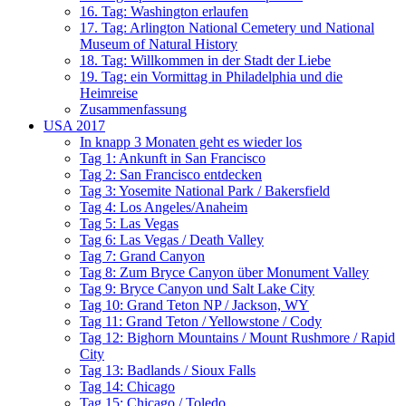
16. Tag: Washington erlaufen
17. Tag: Arlington National Cemetery und National
Museum of Natural History
18. Tag: Willkommen in der Stadt der Liebe
19. Tag: ein Vormittag in Philadelphia und die
Heimreise
Zusammenfassung
USA 2017
In knapp 3 Monaten geht es wieder los
Tag 1: Ankunft in San Francisco
Tag 2: San Francisco entdecken
Tag 3: Yosemite National Park / Bakersfield
Tag 4: Los Angeles/Anaheim
Tag 5: Las Vegas
Tag 6: Las Vegas / Death Valley
Tag 7: Grand Canyon
Tag 8: Zum Bryce Canyon über Monument Valley
Tag 9: Bryce Canyon und Salt Lake City
Tag 10: Grand Teton NP / Jackson, WY
Tag 11: Grand Teton / Yellowstone / Cody
Tag 12: Bighorn Mountains / Mount Rushmore / Rapid
City
Tag 13: Badlands / Sioux Falls
Tag 14: Chicago
Tag 15: Chicago / Toledo