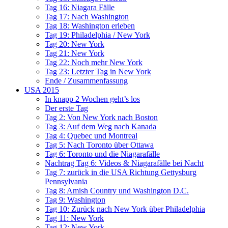
Tag 16: Niagara Fälle
Tag 17: Nach Washington
Tag 18: Washington erleben
Tag 19: Philadelphia / New York
Tag 20: New York
Tag 21: New York
Tag 22: Noch mehr New York
Tag 23: Letzter Tag in New York
Ende / Zusammenfassung
USA 2015
In knapp 2 Wochen geht’s los
Der erste Tag
Tag 2: Von New York nach Boston
Tag 3: Auf dem Weg nach Kanada
Tag 4: Quebec und Montreal
Tag 5: Nach Toronto über Ottawa
Tag 6: Toronto und die Niagarafälle
Nachtrag Tag 6: Videos & Niagarafälle bei Nacht
Tag 7: zurück in die USA Richtung Gettysburg
Pennsylvania
Tag 8: Amish Country und Washington D.C.
Tag 9: Washington
Tag 10: Zurück nach New York über Philadelphia
Tag 11: New York
Tag 12: New York