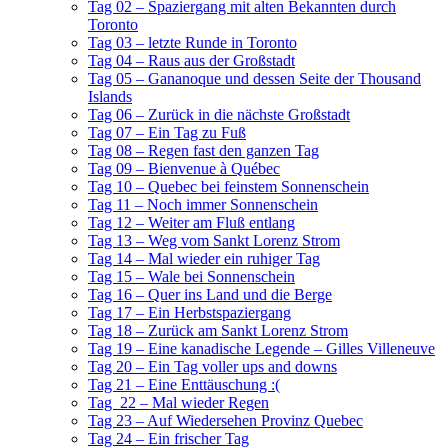
Tag 02 – Spaziergang mit alten Bekannten durch
Toronto
Tag 03 – letzte Runde in Toronto
Tag 04 – Raus aus der Großstadt
Tag 05 – Gananoque und dessen Seite der Thousand
Islands
Tag 06 – Zurück in die nächste Großstadt
Tag 07 – Ein Tag zu Fuß
Tag 08 – Regen fast den ganzen Tag
Tag 09 – Bienvenue à Québec
Tag 10 – Quebec bei feinstem Sonnenschein
Tag 11 – Noch immer Sonnenschein
Tag 12 – Weiter am Fluß entlang
Tag 13 – Weg vom Sankt Lorenz Strom
Tag 14 – Mal wieder ein ruhiger Tag
Tag 15 – Wale bei Sonnenschein
Tag 16 – Quer ins Land und die Berge
Tag 17 – Ein Herbstspaziergang
Tag 18 – Zurück am Sankt Lorenz Strom
Tag 19 – Eine kanadische Legende – Gilles Villeneuve
Tag 20 – Ein Tag voller ups and downs
Tag 21 – Eine Enttäuschung :(
Tag 22 – Mal wieder Regen
Tag 23 – Auf Wiedersehen Provinz Quebec
Tag 24 – Ein frischer Tag