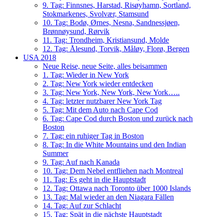
9. Tag: Finnsnes, Harstad, Risøyhamn, Sortland,
Stokmarkenes, Svolvær, Stamsund
10. Tag: Bodø, Ørnes, Nesna, Sandnessjøen,
Brønnøysund, Rørvik
11. Tag: Trondheim, Kristiansund, Molde
12. Tag: Ålesund, Torvik, Måløy, Florø, Bergen
USA 2018
Neue Reise, neue Seite, alles beisammen
1. Tag: Wieder in New York
2. Tag: New York wieder entdecken
3. Tag: New York, New York, New York…..
4. Tag: letzter nutzbarer New York Tag
5. Tag: Mit dem Auto nach Cape Cod
6. Tag: Cape Cod durch Boston und zurück nach
Boston
7. Tag: ein ruhiger Tag in Boston
8. Tag: In die White Mountains und den Indian
Summer
9. Tag: Auf nach Kanada
10. Tag: Dem Nebel entfliehen nach Montreal
11. Tag: Es geht in die Hauptstadt
12. Tag: Ottawa nach Toronto über 1000 Islands
13. Tag: Mal wieder an den Niagara Fällen
14. Tag: Auf zur Schlacht
15. Tag: Spät in die nächste Hauptstadt