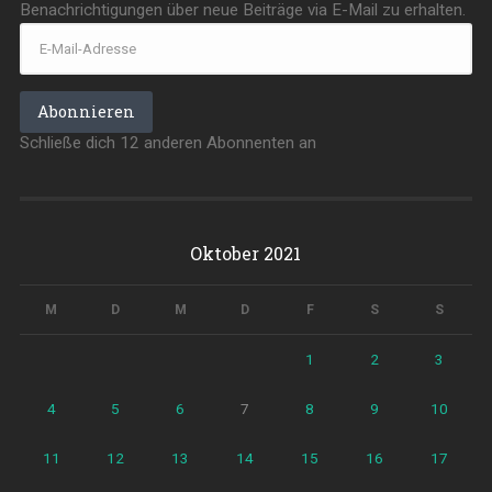
Benachrichtigungen über neue Beiträge via E-Mail zu erhalten.
E-
Mail-
Adresse
Abonnieren
Schließe dich 12 anderen Abonnenten an
Oktober 2021
M
D
M
D
F
S
S
1
2
3
4
5
6
7
8
9
10
11
12
13
14
15
16
17