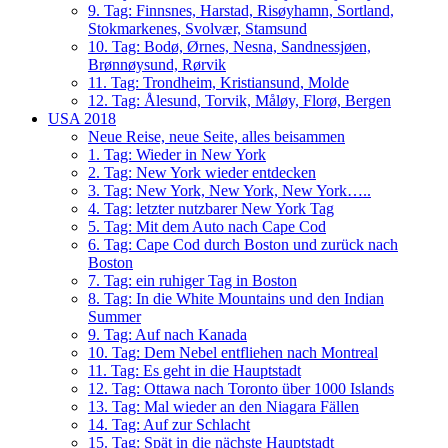
9. Tag: Finnsnes, Harstad, Risøyhamn, Sortland,
Stokmarkenes, Svolvær, Stamsund
10. Tag: Bodø, Ørnes, Nesna, Sandnessjøen,
Brønnøysund, Rørvik
11. Tag: Trondheim, Kristiansund, Molde
12. Tag: Ålesund, Torvik, Måløy, Florø, Bergen
USA 2018
Neue Reise, neue Seite, alles beisammen
1. Tag: Wieder in New York
2. Tag: New York wieder entdecken
3. Tag: New York, New York, New York…..
4. Tag: letzter nutzbarer New York Tag
5. Tag: Mit dem Auto nach Cape Cod
6. Tag: Cape Cod durch Boston und zurück nach
Boston
7. Tag: ein ruhiger Tag in Boston
8. Tag: In die White Mountains und den Indian
Summer
9. Tag: Auf nach Kanada
10. Tag: Dem Nebel entfliehen nach Montreal
11. Tag: Es geht in die Hauptstadt
12. Tag: Ottawa nach Toronto über 1000 Islands
13. Tag: Mal wieder an den Niagara Fällen
14. Tag: Auf zur Schlacht
15. Tag: Spät in die nächste Hauptstadt