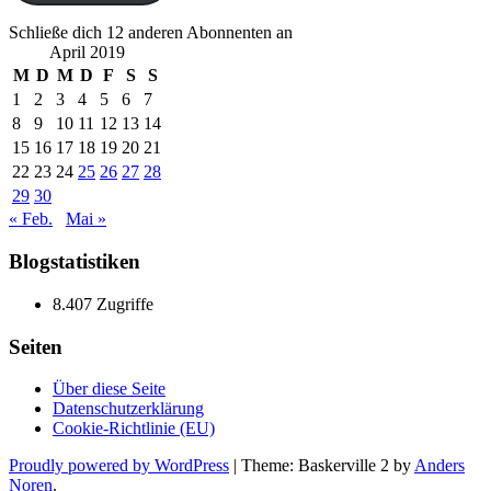
Schließe dich 12 anderen Abonnenten an
April 2019
M
D
M
D
F
S
S
1
2
3
4
5
6
7
8
9
10
11
12
13
14
15
16
17
18
19
20
21
22
23
24
25
26
27
28
29
30
« Feb.
Mai »
Blogstatistiken
8.407 Zugriffe
Seiten
Über diese Seite
Datenschutzerklärung
Cookie-Richtlinie (EU)
Proudly powered by WordPress
|
Theme: Baskerville 2 by
Anders
Noren
.