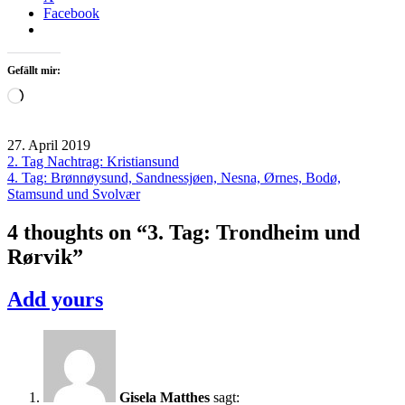
Facebook
Gefällt mir:
Wird
geladen …
27. April 2019
Beitragsnavigation
2. Tag Nachtrag: Kristiansund
Norwegen
4. Tag: Brønnøysund, Sandnessjøen, Nesna, Ørnes, Bodø,
2019
Stamsund und Svolvær
4 thoughts on “
3. Tag: Trondheim und
Rørvik
”
Add yours
Gisela Matthes
sagt: