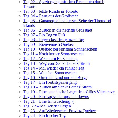
Tag 02 – Spaziergang mit alten Bekannten durch
Toronto
Tag 03 – letzte Runde in Toronto
Tag 04 – Raus aus der Großstadt
Tag 05 – Gananoque und dessen Seite der Thousand
Islands
Tag 06 – Zurück in die nächste Großstadt
Tag 07 – Ein Tag zu Fuß
Tag 08 – Regen fast den ganzen Tag
Tag 09 – Bienvenue à Québec
Tag 10 – Quebec bei feinstem Sonnenschein
Tag 11 – Noch immer Sonnenschein
Tag 12 – Weiter am Fluß entlang
Tag 13 – Weg vom Sankt Lorenz Strom
Tag 14 – Mal wieder ein ruhiger Tag
Tag 15 – Wale bei Sonnenschein
Tag 16 – Quer ins Land und die Berge
Tag 17 – Ein Herbstspaziergang
Tag 18 – Zurück am Sankt Lorenz Strom
Tag 19 – Eine kanadische Legende – Gilles Villeneuve
Tag 20 – Ein Tag voller ups and downs
Tag 21 – Eine Enttäuschung :(
Tag 22 – Mal wieder Regen
Tag 23 – Auf Wiedersehen Provinz Quebec
Tag 24 – Ein frischer Tag