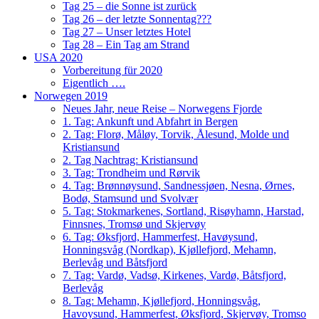
Tag 25 – die Sonne ist zurück
Tag 26 – der letzte Sonnentag???
Tag 27 – Unser letztes Hotel
Tag 28 – Ein Tag am Strand
USA 2020
Vorbereitung für 2020
Eigentlich ….
Norwegen 2019
Neues Jahr, neue Reise – Norwegens Fjorde
1. Tag: Ankunft und Abfahrt in Bergen
2. Tag: Florø, Måløy, Torvik, Ålesund, Molde und
Kristiansund
2. Tag Nachtrag: Kristiansund
3. Tag: Trondheim und Rørvik
4. Tag: Brønnøysund, Sandnessjøen, Nesna, Ørnes,
Bodø, Stamsund und Svolvær
5. Tag: Stokmarkenes, Sortland, Risøyhamn, Harstad,
Finnsnes, Tromsø und Skjervøy
6. Tag: Øksfjord, Hammerfest, Havøysund,
Honningsvåg (Nordkap), Kjøllefjord, Mehamn,
Berlevåg und Båtsfjord
7. Tag: Vardø, Vadsø, Kirkenes, Vardø, Båtsfjord,
Berlevåg
8. Tag: Mehamn, Kjøllefjord, Honningsvåg,
Havoysund, Hammerfest, Øksfjord, Skjervøy, Tromso