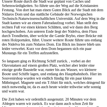
Unsere Route durch die Stadt war geplant von Caches und
Sehenswürdigkeiten. So führte uns der Weg auf die Kristiansten
Festung. Von dort hat man einen Guten Blick auf die Stadt mit dem
Nidaros Dom und das stattliche Gebäude der Norwegischen
Technisch-Naturwissenschaftlichen Universität. Auf dem Weg in die
Stadt kamen wir an einem Fahrradaufzug vorbei. Man stellt den
rechten Fuß vor einen kleinen Schlitten, und wir dann den Berg
hochgeschoben. Am unteren Ende liegt der Nidelva, dem Fluss
durch Trondheim, über welche die Gamle Brybo, einer Brücke mit
roten Holzportalen, führt. Unsere weitere Route führte uns entlang
des Nidelva bis zum Nidaros Dom. Ein Blick ins Innere blieb uns
leider verwehrt. Kurz vor dem Dom begannen sich ein paar
Mustangs für ein Treffen aufzustellen.
So langsam ging es Richtung Schiff zurück. , vorbei an der
Olavsstatuen auf einem großen Platz, welcher aber leider eine
einzige große Baustelle war, runter bis ans Wasser, wo kleinere
Boote und Schiffe lagen, und entlang des Hauptbahnhofs. Hier im
Souvenirshop wurden wir endlich fündig für ein paar kleine
Mitbringsel. Magnete und ein T-Shirt für mich, welches dringend für
mich notwendig ist, da es auch heute wieder teilweise sehr sonnig
und warm war.
Die Zeit haben wir ordentlich ausgenutzt. 20 Minuten vor dem
Ablegen waren wir zurück. Es war dann auch schon Zeit für