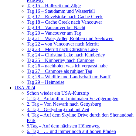
Parkway
Tag 15 – Halbzeit und Züge
Tag 16 – Staudamm und Wasserfall
Tag 17 – Revelstoke nach Cache Creek
Tag 18 – Cache Creek nach Vancouver
Tag 19 – Vancouver bei Nacht
Tag 20 – Vancouver am Tag
Tag 21 – Wale, Adler, Robben und Seelöwen
Tag 22 – von Vancouver nach Merritt
Tag 23 – Merritt nach Christina Lake
Tag 24 – Christina Lake nach Kimberley
Tag 25 – Kimberley nach Canmore
Tag 26 – nachholen was ich verpasst habe
Tag 27 – Canmore als ruhiger Tag
Tag 28 – Wildlife und Landschaft um Banff
Tag 29 – Heimreise
USA 2024
Schon wieder ein USA-Kurztrip
1. Tag – Ankunft mit minimalen Verzögerungen
2. Tag – Von Newark nach Gettysburg
3. Tag – Gettysburg mal mit Zeit
4. Tag – Auf dem Skyline Drive durch den Shenandoah
Park
5.Tag – Auf dem nächsten Höhenweg
6. Tag – … und immer noch auf hohen Pfaden