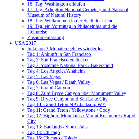
16. Tag: Washington erlaufen
17. Tag: Arlington National Cemetery und National
Museum of Natural History
18. Tag: Willkommen in der Stadt der Liebe
19. Tag: ein Vormittag in Philadelphia und die
Heimreise
Zusammenfassung
USA 2017
In knapp 3 Monaten geht es wieder los
Tag 1: Ankunft in San Francisco
Tag 2: San Francisco entdecken
Tag 3: Yosemite National Park / Bakersfield
Tag 4: Los Angeles/Anaheim
Tag 5: Las Vegas
Tag 6: Las Vegas / Death Valley
Tag 7: Grand Canyon
Tag 8: Zum Bryce Canyon über Monument Valley
Tag 9: Bryce Canyon und Salt Lake City
Tag 10: Grand Teton NP / Jackson, WY
Tag 11: Grand Teton / Yellowstone / Cody
Tag 12: Bighorn Mountains / Mount Rushmore / Rapid
City
Tag 13: Badlands / Sioux Falls
Tag 14: Chicago
Tag 15: Chicago / Toledo