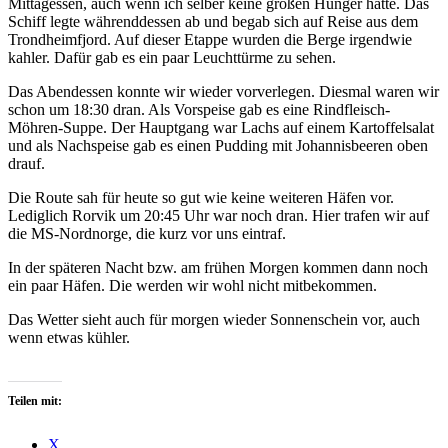
Mittagessen, auch wenn ich selber keine großen Hunger hatte. Das
Schiff legte währenddessen ab und begab sich auf Reise aus dem
Trondheimfjord. Auf dieser Etappe wurden die Berge irgendwie
kahler. Dafür gab es ein paar Leuchttürme zu sehen.
Das Abendessen konnte wir wieder vorverlegen. Diesmal waren wir
schon um 18:30 dran. Als Vorspeise gab es eine Rindfleisch-
Möhren-Suppe. Der Hauptgang war Lachs auf einem Kartoffelsalat
und als Nachspeise gab es einen Pudding mit Johannisbeeren oben
drauf.
Die Route sah für heute so gut wie keine weiteren Häfen vor.
Lediglich Rorvik um 20:45 Uhr war noch dran. Hier trafen wir auf
die MS-Nordnorge, die kurz vor uns eintraf.
In der späteren Nacht bzw. am frühen Morgen kommen dann noch
ein paar Häfen. Die werden wir wohl nicht mitbekommen.
Das Wetter sieht auch für morgen wieder Sonnenschein vor, auch
wenn etwas kühler.
Teilen mit:
X