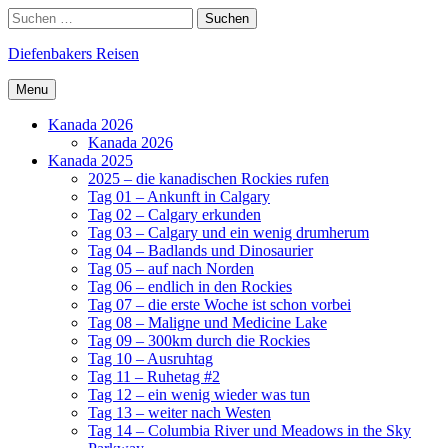
Skip
Search
Suchen
to
nach:
content
Diefenbakers Reisen
Menu
Kanada 2026
Kanada 2026
Kanada 2025
2025 – die kanadischen Rockies rufen
Tag 01 – Ankunft in Calgary
Tag 02 – Calgary erkunden
Tag 03 – Calgary und ein wenig drumherum
Tag 04 – Badlands und Dinosaurier
Tag 05 – auf nach Norden
Tag 06 – endlich in den Rockies
Tag 07 – die erste Woche ist schon vorbei
Tag 08 – Maligne und Medicine Lake
Tag 09 – 300km durch die Rockies
Tag 10 – Ausruhtag
Tag 11 – Ruhetag #2
Tag 12 – ein wenig wieder was tun
Tag 13 – weiter nach Westen
Tag 14 – Columbia River und Meadows in the Sky