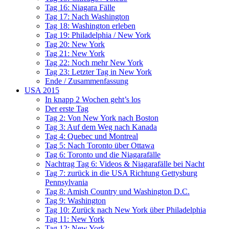
Tag 16: Niagara Fälle
Tag 17: Nach Washington
Tag 18: Washington erleben
Tag 19: Philadelphia / New York
Tag 20: New York
Tag 21: New York
Tag 22: Noch mehr New York
Tag 23: Letzter Tag in New York
Ende / Zusammenfassung
USA 2015
In knapp 2 Wochen geht’s los
Der erste Tag
Tag 2: Von New York nach Boston
Tag 3: Auf dem Weg nach Kanada
Tag 4: Quebec und Montreal
Tag 5: Nach Toronto über Ottawa
Tag 6: Toronto und die Niagarafälle
Nachtrag Tag 6: Videos & Niagarafälle bei Nacht
Tag 7: zurück in die USA Richtung Gettysburg
Pennsylvania
Tag 8: Amish Country und Washington D.C.
Tag 9: Washington
Tag 10: Zurück nach New York über Philadelphia
Tag 11: New York
Tag 12: New York