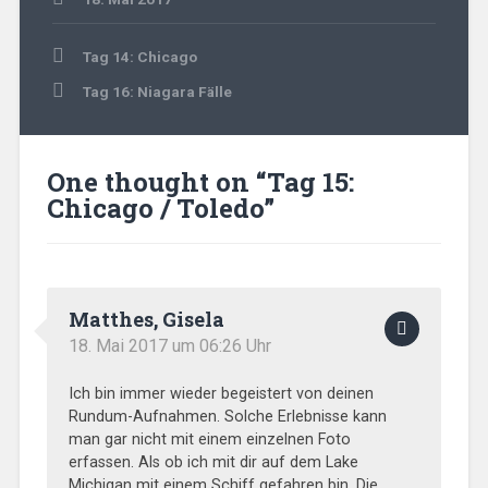
USA
Beitragsnavigation
2017
Tag 14: Chicago
Tag 16: Niagara Fälle
One thought on “
Tag 15:
Chicago / Toledo
”
Matthes, Gisela
18. Mai 2017 um 06:26 Uhr
Ich bin immer wieder begeistert von deinen
Rundum-Aufnahmen. Solche Erlebnisse kann
man gar nicht mit einem einzelnen Foto
erfassen. Als ob ich mit dir auf dem Lake
Michigan mit einem Schiff gefahren bin. Die