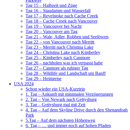
Parkway
Tag 15 – Halbzeit und Züge
Tag 16 – Staudamm und Wasserfall
Tag 17 – Revelstoke nach Cache Creek
Tag 18 – Cache Creek nach Vancouver
Tag 19 – Vancouver bei Nacht
Tag 20 – Vancouver am Tag
Tag 21 – Wale, Adler, Robben und Seelöwen
Tag 22 – von Vancouver nach Merritt
Tag 23 – Merritt nach Christina Lake
Tag 24 – Christina Lake nach Kimberley
Tag 25 – Kimberley nach Canmore
Tag 26 – nachholen was ich verpasst habe
Tag 27 – Canmore als ruhiger Tag
Tag 28 – Wildlife und Landschaft um Banff
Tag 29 – Heimreise
USA 2024
Schon wieder ein USA-Kurztrip
1. Tag – Ankunft mit minimalen Verzögerungen
2. Tag – Von Newark nach Gettysburg
3. Tag – Gettysburg mal mit Zeit
4. Tag – Auf dem Skyline Drive durch den Shenandoah
Park
5.Tag – Auf dem nächsten Höhenweg
6. Tag – … und immer noch auf hohen Pfaden