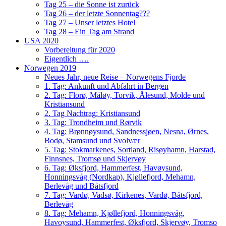
Tag 25 – die Sonne ist zurück
Tag 26 – der letzte Sonnentag???
Tag 27 – Unser letztes Hotel
Tag 28 – Ein Tag am Strand
USA 2020
Vorbereitung für 2020
Eigentlich ….
Norwegen 2019
Neues Jahr, neue Reise – Norwegens Fjorde
1. Tag: Ankunft und Abfahrt in Bergen
2. Tag: Florø, Måløy, Torvik, Ålesund, Molde und
Kristiansund
2. Tag Nachtrag: Kristiansund
3. Tag: Trondheim und Rørvik
4. Tag: Brønnøysund, Sandnessjøen, Nesna, Ørnes,
Bodø, Stamsund und Svolvær
5. Tag: Stokmarkenes, Sortland, Risøyhamn, Harstad,
Finnsnes, Tromsø und Skjervøy
6. Tag: Øksfjord, Hammerfest, Havøysund,
Honningsvåg (Nordkap), Kjøllefjord, Mehamn,
Berlevåg und Båtsfjord
7. Tag: Vardø, Vadsø, Kirkenes, Vardø, Båtsfjord,
Berlevåg
8. Tag: Mehamn, Kjøllefjord, Honningsvåg,
Havoysund, Hammerfest, Øksfjord, Skjervøy, Tromso