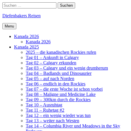
Skip
Search
Suchen
to
nach:
content
Diefenbakers Reisen
Menu
Kanada 2026
Kanada 2026
Kanada 2025
2025 – die kanadischen Rockies rufen
Tag 01 – Ankunft in Calgary
Tag 02 – Calgary erkunden
Tag 03 – Calgary und ein wenig drumherum
Tag 04 – Badlands und Dinosaurier
Tag 05 – auf nach Norden
Tag 06 – endlich in den Rockies
Tag 07 – die erste Woche ist schon vorbei
Tag 08 – Maligne und Medicine Lake
Tag 09 – 300km durch die Rockies
Tag 10 – Ausruhtag
Tag 11 – Ruhetag #2
Tag 12 – ein wenig wieder was tun
Tag 13 – weiter nach Westen
Tag 14 – Columbia River und Meadows in the Sky