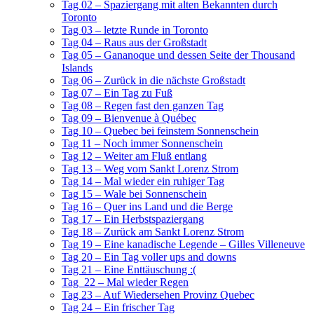
Tag 02 – Spaziergang mit alten Bekannten durch
Toronto
Tag 03 – letzte Runde in Toronto
Tag 04 – Raus aus der Großstadt
Tag 05 – Gananoque und dessen Seite der Thousand
Islands
Tag 06 – Zurück in die nächste Großstadt
Tag 07 – Ein Tag zu Fuß
Tag 08 – Regen fast den ganzen Tag
Tag 09 – Bienvenue à Québec
Tag 10 – Quebec bei feinstem Sonnenschein
Tag 11 – Noch immer Sonnenschein
Tag 12 – Weiter am Fluß entlang
Tag 13 – Weg vom Sankt Lorenz Strom
Tag 14 – Mal wieder ein ruhiger Tag
Tag 15 – Wale bei Sonnenschein
Tag 16 – Quer ins Land und die Berge
Tag 17 – Ein Herbstspaziergang
Tag 18 – Zurück am Sankt Lorenz Strom
Tag 19 – Eine kanadische Legende – Gilles Villeneuve
Tag 20 – Ein Tag voller ups and downs
Tag 21 – Eine Enttäuschung :(
Tag 22 – Mal wieder Regen
Tag 23 – Auf Wiedersehen Provinz Quebec
Tag 24 – Ein frischer Tag