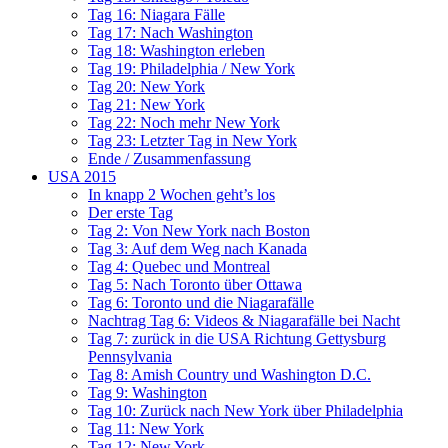
Tag 16: Niagara Fälle
Tag 17: Nach Washington
Tag 18: Washington erleben
Tag 19: Philadelphia / New York
Tag 20: New York
Tag 21: New York
Tag 22: Noch mehr New York
Tag 23: Letzter Tag in New York
Ende / Zusammenfassung
USA 2015
In knapp 2 Wochen geht’s los
Der erste Tag
Tag 2: Von New York nach Boston
Tag 3: Auf dem Weg nach Kanada
Tag 4: Quebec und Montreal
Tag 5: Nach Toronto über Ottawa
Tag 6: Toronto und die Niagarafälle
Nachtrag Tag 6: Videos & Niagarafälle bei Nacht
Tag 7: zurück in die USA Richtung Gettysburg
Pennsylvania
Tag 8: Amish Country und Washington D.C.
Tag 9: Washington
Tag 10: Zurück nach New York über Philadelphia
Tag 11: New York
Tag 12: New York