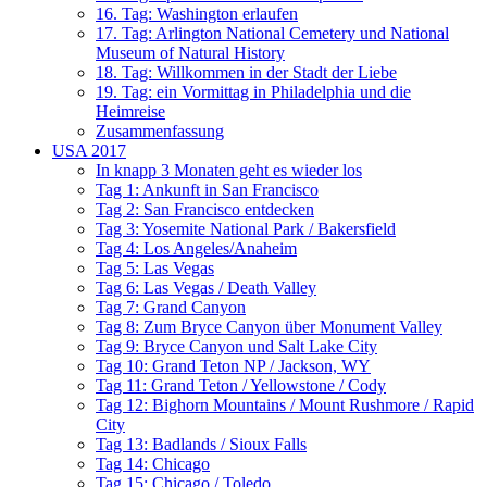
16. Tag: Washington erlaufen
17. Tag: Arlington National Cemetery und National
Museum of Natural History
18. Tag: Willkommen in der Stadt der Liebe
19. Tag: ein Vormittag in Philadelphia und die
Heimreise
Zusammenfassung
USA 2017
In knapp 3 Monaten geht es wieder los
Tag 1: Ankunft in San Francisco
Tag 2: San Francisco entdecken
Tag 3: Yosemite National Park / Bakersfield
Tag 4: Los Angeles/Anaheim
Tag 5: Las Vegas
Tag 6: Las Vegas / Death Valley
Tag 7: Grand Canyon
Tag 8: Zum Bryce Canyon über Monument Valley
Tag 9: Bryce Canyon und Salt Lake City
Tag 10: Grand Teton NP / Jackson, WY
Tag 11: Grand Teton / Yellowstone / Cody
Tag 12: Bighorn Mountains / Mount Rushmore / Rapid
City
Tag 13: Badlands / Sioux Falls
Tag 14: Chicago
Tag 15: Chicago / Toledo