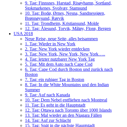
9. Tag: Finnsnes, Harstad, Risøyhamn, Sortland,
Stokmarkenes, Svolvær, Stamsund
10. Tag: Bodø, Ørnes, Nesna, Sandnessjøen,
Brønnøysund, Rørvik
11. Tag: Trondheim, Kristiansund, Molde
12. Tag: Ålesund, Torvik, Måløy, Florø, Bergen
USA 2018
Neue Reise, neue Seite, alles beisammen
1. Tag: Wieder in New York
2. Tag: New York wieder entdecken
3. Tag: New York, New York, New York…..
4. Tag: letzter nutzbarer New York Tag
5. Tag: Mit dem Auto nach Cape Cod
6. Tag: Cape Cod durch Boston und zurück nach
Boston
7. Tag: ein ruhiger Tag in Boston
8. Tag: In die White Mountains und den Indian
Summer
9. Tag: Auf nach Kanada
10. Tag: Dem Nebel entfliehen nach Montreal
11. Tag: Es geht in die Hauptstadt
12. Tag: Ottawa nach Toronto über 1000 Islands
13. Tag: Mal wieder an den Niagara Fällen
14. Tag: Auf zur Schlacht
15. Tag: Spät in die nächste Hauptstadt