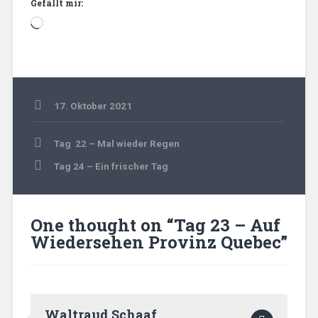
Gefällt mir:
Wird
geladen …
17. Oktober 2021
Kanada
Beitragsnavigation
2021
Tag 22 – Mal wieder Regen
Tag 24 – Ein frischer Tag
One thought on “
Tag 23 – Auf
Wiedersehen Provinz Quebec
”
Waltraud Schaaf