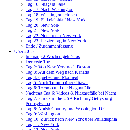
Tag 16: Niagara Fälle
Tag 17: Nach Washington
Tag 18: Washington erleben
Tag 19: Philadelphia / New York
Tag 20: New York
Tag 21: New York
Tag 22: Noch mehr New York
Tag 23: Letzter Tag in New York
Ende / Zusammenfassung
USA 2015
In knapp 2 Wochen geht’s los
Der erste Tag
Tag 2: Von New York nach Boston
Tag 3: Auf dem Weg nach Kanada
Tag 4: Quebec und Montreal
Tag 5: Nach Toronto über Ottawa
Tag 6: Toronto und die Niagarafälle
Nachtrag Tag 6: Videos & Niagarafälle bei Nacht
Tag 7: zurück in die USA Richtung Gettysburg
Pennsylvania
Tag 8: Amish Country und Washington D.C.
Tag 9: Washington
Tag 10: Zurück nach New York über Philadelphia
Tag 11: New York
Tag 12: New York