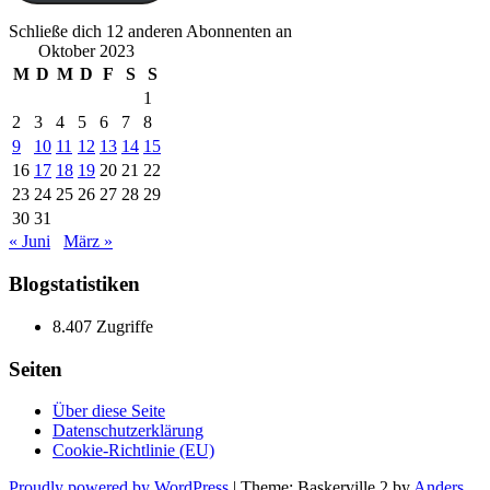
Schließe dich 12 anderen Abonnenten an
Oktober 2023
M
D
M
D
F
S
S
1
2
3
4
5
6
7
8
9
10
11
12
13
14
15
16
17
18
19
20
21
22
23
24
25
26
27
28
29
30
31
« Juni
März »
Blogstatistiken
8.407 Zugriffe
Seiten
Über diese Seite
Datenschutzerklärung
Cookie-Richtlinie (EU)
Proudly powered by WordPress
|
Theme: Baskerville 2 by
Anders