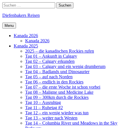
Skip
Search
Suchen
to
nach:
content
Diefenbakers Reisen
Menu
Kanada 2026
Kanada 2026
Kanada 2025
2025 – die kanadischen Rockies rufen
Tag 01 – Ankunft in Calgary
Tag 02 – Calgary erkunden
Tag 03 – Calgary und ein wenig drumherum
Tag 04 – Badlands und Dinosaurier
Tag 05 – auf nach Norden
Tag 06 – endlich in den Rockies
Tag 07 – die erste Woche ist schon vorbei
Tag 08 – Maligne und Medicine Lake
Tag 09 – 300km durch die Rockies
Tag 10 – Ausruhtag
Tag 11 – Ruhetag #2
Tag 12 – ein wenig wieder was tun
Tag 13 – weiter nach Westen
Tag 14 – Columbia River und Meadows in the Sky