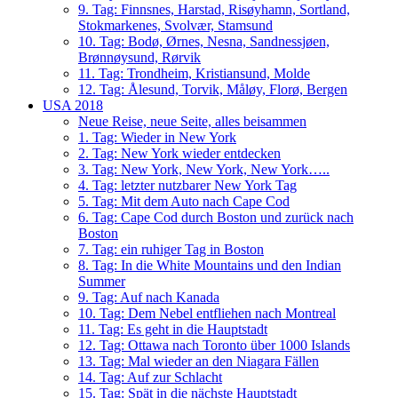
9. Tag: Finnsnes, Harstad, Risøyhamn, Sortland,
Stokmarkenes, Svolvær, Stamsund
10. Tag: Bodø, Ørnes, Nesna, Sandnessjøen,
Brønnøysund, Rørvik
11. Tag: Trondheim, Kristiansund, Molde
12. Tag: Ålesund, Torvik, Måløy, Florø, Bergen
USA 2018
Neue Reise, neue Seite, alles beisammen
1. Tag: Wieder in New York
2. Tag: New York wieder entdecken
3. Tag: New York, New York, New York…..
4. Tag: letzter nutzbarer New York Tag
5. Tag: Mit dem Auto nach Cape Cod
6. Tag: Cape Cod durch Boston und zurück nach
Boston
7. Tag: ein ruhiger Tag in Boston
8. Tag: In die White Mountains und den Indian
Summer
9. Tag: Auf nach Kanada
10. Tag: Dem Nebel entfliehen nach Montreal
11. Tag: Es geht in die Hauptstadt
12. Tag: Ottawa nach Toronto über 1000 Islands
13. Tag: Mal wieder an den Niagara Fällen
14. Tag: Auf zur Schlacht
15. Tag: Spät in die nächste Hauptstadt