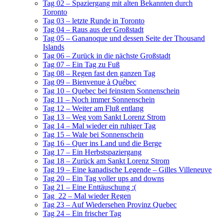
Tag 02 – Spaziergang mit alten Bekannten durch
Toronto
Tag 03 – letzte Runde in Toronto
Tag 04 – Raus aus der Großstadt
Tag 05 – Gananoque und dessen Seite der Thousand
Islands
Tag 06 – Zurück in die nächste Großstadt
Tag 07 – Ein Tag zu Fuß
Tag 08 – Regen fast den ganzen Tag
Tag 09 – Bienvenue à Québec
Tag 10 – Quebec bei feinstem Sonnenschein
Tag 11 – Noch immer Sonnenschein
Tag 12 – Weiter am Fluß entlang
Tag 13 – Weg vom Sankt Lorenz Strom
Tag 14 – Mal wieder ein ruhiger Tag
Tag 15 – Wale bei Sonnenschein
Tag 16 – Quer ins Land und die Berge
Tag 17 – Ein Herbstspaziergang
Tag 18 – Zurück am Sankt Lorenz Strom
Tag 19 – Eine kanadische Legende – Gilles Villeneuve
Tag 20 – Ein Tag voller ups and downs
Tag 21 – Eine Enttäuschung :(
Tag 22 – Mal wieder Regen
Tag 23 – Auf Wiedersehen Provinz Quebec
Tag 24 – Ein frischer Tag