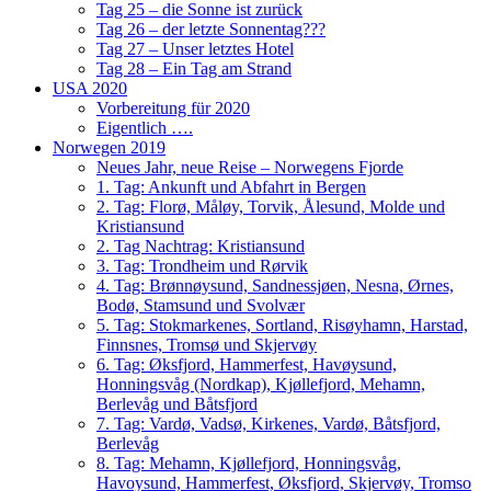
Tag 25 – die Sonne ist zurück
Tag 26 – der letzte Sonnentag???
Tag 27 – Unser letztes Hotel
Tag 28 – Ein Tag am Strand
USA 2020
Vorbereitung für 2020
Eigentlich ….
Norwegen 2019
Neues Jahr, neue Reise – Norwegens Fjorde
1. Tag: Ankunft und Abfahrt in Bergen
2. Tag: Florø, Måløy, Torvik, Ålesund, Molde und
Kristiansund
2. Tag Nachtrag: Kristiansund
3. Tag: Trondheim und Rørvik
4. Tag: Brønnøysund, Sandnessjøen, Nesna, Ørnes,
Bodø, Stamsund und Svolvær
5. Tag: Stokmarkenes, Sortland, Risøyhamn, Harstad,
Finnsnes, Tromsø und Skjervøy
6. Tag: Øksfjord, Hammerfest, Havøysund,
Honningsvåg (Nordkap), Kjøllefjord, Mehamn,
Berlevåg und Båtsfjord
7. Tag: Vardø, Vadsø, Kirkenes, Vardø, Båtsfjord,
Berlevåg
8. Tag: Mehamn, Kjøllefjord, Honningsvåg,
Havoysund, Hammerfest, Øksfjord, Skjervøy, Tromso