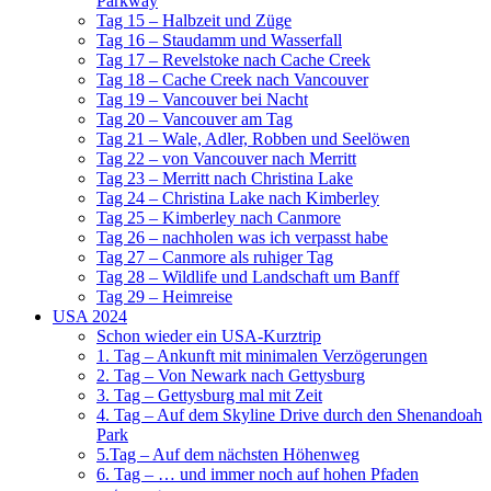
Parkway
Tag 15 – Halbzeit und Züge
Tag 16 – Staudamm und Wasserfall
Tag 17 – Revelstoke nach Cache Creek
Tag 18 – Cache Creek nach Vancouver
Tag 19 – Vancouver bei Nacht
Tag 20 – Vancouver am Tag
Tag 21 – Wale, Adler, Robben und Seelöwen
Tag 22 – von Vancouver nach Merritt
Tag 23 – Merritt nach Christina Lake
Tag 24 – Christina Lake nach Kimberley
Tag 25 – Kimberley nach Canmore
Tag 26 – nachholen was ich verpasst habe
Tag 27 – Canmore als ruhiger Tag
Tag 28 – Wildlife und Landschaft um Banff
Tag 29 – Heimreise
USA 2024
Schon wieder ein USA-Kurztrip
1. Tag – Ankunft mit minimalen Verzögerungen
2. Tag – Von Newark nach Gettysburg
3. Tag – Gettysburg mal mit Zeit
4. Tag – Auf dem Skyline Drive durch den Shenandoah
Park
5.Tag – Auf dem nächsten Höhenweg
6. Tag – … und immer noch auf hohen Pfaden