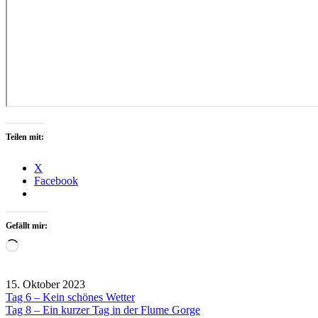
Teilen mit:
X
Facebook
Gefällt mir:
Wird
geladen …
15. Oktober 2023
Beitragsnavigation
Tag 6 – Kein schönes Wetter
USA
Tag 8 – Ein kurzer Tag in der Flume Gorge