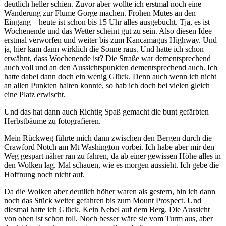
deutlich heller schien. Zuvor aber wollte ich erstmal noch eine
Wanderung zur Flume Gorge machen. Frohen Mutes an den
Eingang – heute ist schon bis 15 Uhr alles ausgebucht. Tja, es ist
Wochenende und das Wetter scheint gut zu sein. Also diesen Idee
erstmal verworfen und weiter bis zum Kancamagus Highway. Und
ja, hier kam dann wirklich die Sonne raus. Und hatte ich schon
erwähnt, dass Wochenende ist? Die Straße war dementsprechend
auch voll und an den Aussichtspunkten dementsprechend auch. Ich
hatte dabei dann doch ein wenig Glück. Denn auch wenn ich nicht
an allen Punkten halten konnte, so hab ich doch bei vielen gleich
eine Platz erwischt.
Und das hat dann auch Richtig Spaß gemacht die bunt gefärbten
Herbstbäume zu fotografieren.
Mein Rückweg führte mich dann zwischen den Bergen durch die
Crawford Notch am Mt Washington vorbei. Ich habe aber mir den
Weg gespart näher ran zu fahren, da ab einer gewissen Höhe alles in
den Wolken lag. Mal schauen, wie es morgen aussieht. Ich gebe die
Hoffnung noch nicht auf.
Da die Wolken aber deutlich höher waren als gestern, bin ich dann
noch das Stück weiter gefahren bis zum Mount Prospect. Und
diesmal hatte ich Glück. Kein Nebel auf dem Berg. Die Aussicht
von oben ist schon toll. Noch besser wäre sie vom Turm aus, aber