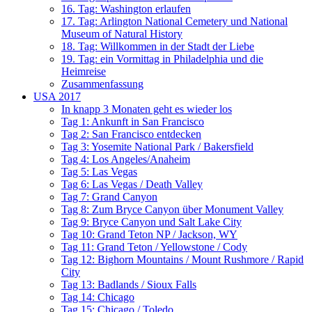
16. Tag: Washington erlaufen
17. Tag: Arlington National Cemetery und National
Museum of Natural History
18. Tag: Willkommen in der Stadt der Liebe
19. Tag: ein Vormittag in Philadelphia und die
Heimreise
Zusammenfassung
USA 2017
In knapp 3 Monaten geht es wieder los
Tag 1: Ankunft in San Francisco
Tag 2: San Francisco entdecken
Tag 3: Yosemite National Park / Bakersfield
Tag 4: Los Angeles/Anaheim
Tag 5: Las Vegas
Tag 6: Las Vegas / Death Valley
Tag 7: Grand Canyon
Tag 8: Zum Bryce Canyon über Monument Valley
Tag 9: Bryce Canyon und Salt Lake City
Tag 10: Grand Teton NP / Jackson, WY
Tag 11: Grand Teton / Yellowstone / Cody
Tag 12: Bighorn Mountains / Mount Rushmore / Rapid
City
Tag 13: Badlands / Sioux Falls
Tag 14: Chicago
Tag 15: Chicago / Toledo