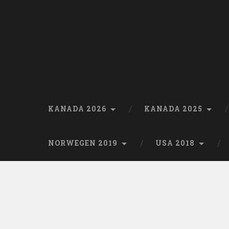
Skip
to
content
Search
KANADA 2026
KANADA 2025
NORWEGEN 2019
USA 2018