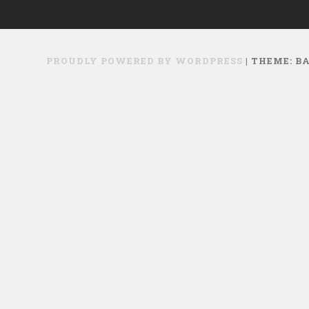
PROUDLY POWERED BY WORDPRESS
|
THEME: B