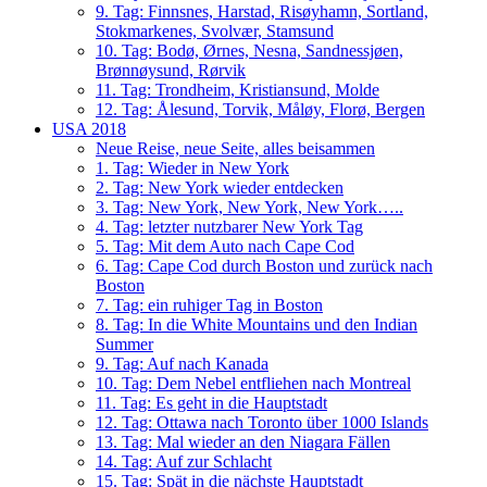
9. Tag: Finnsnes, Harstad, Risøyhamn, Sortland,
Stokmarkenes, Svolvær, Stamsund
10. Tag: Bodø, Ørnes, Nesna, Sandnessjøen,
Brønnøysund, Rørvik
11. Tag: Trondheim, Kristiansund, Molde
12. Tag: Ålesund, Torvik, Måløy, Florø, Bergen
USA 2018
Neue Reise, neue Seite, alles beisammen
1. Tag: Wieder in New York
2. Tag: New York wieder entdecken
3. Tag: New York, New York, New York…..
4. Tag: letzter nutzbarer New York Tag
5. Tag: Mit dem Auto nach Cape Cod
6. Tag: Cape Cod durch Boston und zurück nach
Boston
7. Tag: ein ruhiger Tag in Boston
8. Tag: In die White Mountains und den Indian
Summer
9. Tag: Auf nach Kanada
10. Tag: Dem Nebel entfliehen nach Montreal
11. Tag: Es geht in die Hauptstadt
12. Tag: Ottawa nach Toronto über 1000 Islands
13. Tag: Mal wieder an den Niagara Fällen
14. Tag: Auf zur Schlacht
15. Tag: Spät in die nächste Hauptstadt