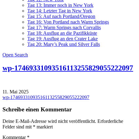
Tag 13: Immer noch in New York
Tag 14: Letzter Tag in New York
Tag 15: Auf nach Portland/Oregon
Tag 16: Von Portland nach Warm Springs
Tag 17: Warm Springs nach Corvallis
Tag 18: Ausflug an die Pazifikküste
Tag 19: Ausflug an den Crater Lake
Tag 20: Mary’s Peak und Silver Falls
Open Search
wp-17469331093516113255829055222097
11. Mai 2025
Beitragsnavigation
wp-17469331093516113255829055222097
Schreibe einen Kommentar
Deine E-Mail-Adresse wird nicht veröffentlicht.
Erforderliche
Felder sind mit
*
markiert
Kommentar
*