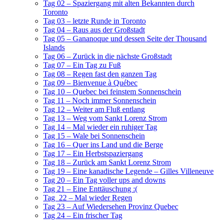
Tag 02 – Spaziergang mit alten Bekannten durch
Toronto
Tag 03 – letzte Runde in Toronto
Tag 04 – Raus aus der Großstadt
Tag 05 – Gananoque und dessen Seite der Thousand
Islands
Tag 06 – Zurück in die nächste Großstadt
Tag 07 – Ein Tag zu Fuß
Tag 08 – Regen fast den ganzen Tag
Tag 09 – Bienvenue à Québec
Tag 10 – Quebec bei feinstem Sonnenschein
Tag 11 – Noch immer Sonnenschein
Tag 12 – Weiter am Fluß entlang
Tag 13 – Weg vom Sankt Lorenz Strom
Tag 14 – Mal wieder ein ruhiger Tag
Tag 15 – Wale bei Sonnenschein
Tag 16 – Quer ins Land und die Berge
Tag 17 – Ein Herbstspaziergang
Tag 18 – Zurück am Sankt Lorenz Strom
Tag 19 – Eine kanadische Legende – Gilles Villeneuve
Tag 20 – Ein Tag voller ups and downs
Tag 21 – Eine Enttäuschung :(
Tag 22 – Mal wieder Regen
Tag 23 – Auf Wiedersehen Provinz Quebec
Tag 24 – Ein frischer Tag