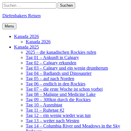
Skip
Search
Suchen
to
nach:
content
Diefenbakers Reisen
Menu
Kanada 2026
Kanada 2026
Kanada 2025
2025 – die kanadischen Rockies rufen
Tag 01 – Ankunft in Calgary
Tag 02 – Calgary erkunden
Tag 03 – Calgary und ein wenig drumherum
Tag 04 – Badlands und Dinosaurier
Tag 05 – auf nach Norden
Tag 06 – endlich in den Rockies
Tag 07 – die erste Woche ist schon vorbei
Tag 08 – Maligne und Medicine Lake
Tag 09 – 300km durch die Rockies
Tag 10 – Ausruhtag
Tag 11 – Ruhetag #2
Tag 12 – ein wenig wieder was tun
Tag 13 – weiter nach Westen
Tag 14 – Columbia River und Meadows in the Sky