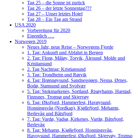
Tag 25 – die Sonne ist zurück
Tag 26 – der letzte Sonnentag???
Tag 27 – Unser letztes Hotel
Tag 28 – Ein Tag am Strand
USA 2020
Vorbereitung für 2020
Eigentlich ….
Norwegen 2019
Neues Jahr, neue Reise – Norwegens Fjorde
1. Tag: Ankunft und Abfahrt in Bergen
2. Tag: Florø, Måløy, Torvik, Ålesund, Molde und
Kristiansund
2. Tag Nachtrag: Kristiansund
3. Tag: Trondheim und Rørvik
4. Tag: Brønnøysund, Sandnessjøen, Nesna, Ørnes,
Bodø, Stamsund und Svolvær
5. Tag: Stokmarkenes, Sortland, Risøyhamn, Harstad,
Finnsnes, Tromsø und Skjervøy
6. Tag: Øksfjord, Hammerfest, Havøysund,
Honningsvåg (Nordkap), Kjøllefjord, Mehamn,
Berlevåg und Båtsfjord
7. Tag: Vardø, Vadsø, Kirkenes, Vardø, Båtsfjord,
Berlevåg
8. Tag: Mehamn, Kjøllefjord, Honningsvåg,
Havoysund, Hammerfest, Øksfjord, Skjervøy, Tromso