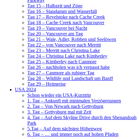
Parkway
Tag 15 – Halbzeit und Züge
Tag 16 – Staudamm und Wasserfall
Tag 17 – Revelstoke nach Cache Creek
Tag 18 – Cache Creek nach Vancouver
Tag 19 – Vancouver bei Nacht
Tag 20 – Vancouver am Tag
Tag 21 – Wale, Adler, Robben und Seelöwen
Tag 22 – von Vancouver nach Merritt
Tag 23 – Merritt nach Christina Lake
Tag 24 – Christina Lake nach Kimberley
Tag 25 – Kimberley nach Canmore
Tag 26 – nachholen was ich verpasst habe
Tag 27 – Canmore als ruhiger Tag
Tag 28 – Wildlife und Landschaft um Banff
Tag 29 – Heimreise
USA 2024
Schon wieder ein USA-Kurztrip
1. Tag – Ankunft mit minimalen Verzögerungen
2. Tag – Von Newark nach Gettysburg
3. Tag – Gettysburg mal mit Zeit
4. Tag – Auf dem Skyline Drive durch den Shenandoah
Park
5.Tag – Auf dem nächsten Höhenweg
6. Tag – … und immer noch auf hohen Pfaden