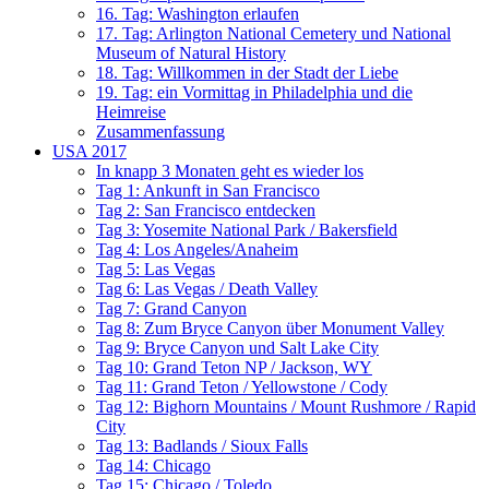
16. Tag: Washington erlaufen
17. Tag: Arlington National Cemetery und National
Museum of Natural History
18. Tag: Willkommen in der Stadt der Liebe
19. Tag: ein Vormittag in Philadelphia und die
Heimreise
Zusammenfassung
USA 2017
In knapp 3 Monaten geht es wieder los
Tag 1: Ankunft in San Francisco
Tag 2: San Francisco entdecken
Tag 3: Yosemite National Park / Bakersfield
Tag 4: Los Angeles/Anaheim
Tag 5: Las Vegas
Tag 6: Las Vegas / Death Valley
Tag 7: Grand Canyon
Tag 8: Zum Bryce Canyon über Monument Valley
Tag 9: Bryce Canyon und Salt Lake City
Tag 10: Grand Teton NP / Jackson, WY
Tag 11: Grand Teton / Yellowstone / Cody
Tag 12: Bighorn Mountains / Mount Rushmore / Rapid
City
Tag 13: Badlands / Sioux Falls
Tag 14: Chicago
Tag 15: Chicago / Toledo