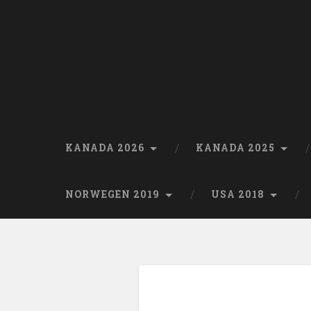
Skip
to
content
Search
KANADA 2026
KANADA 2025
NORWEGEN 2019
USA 2018