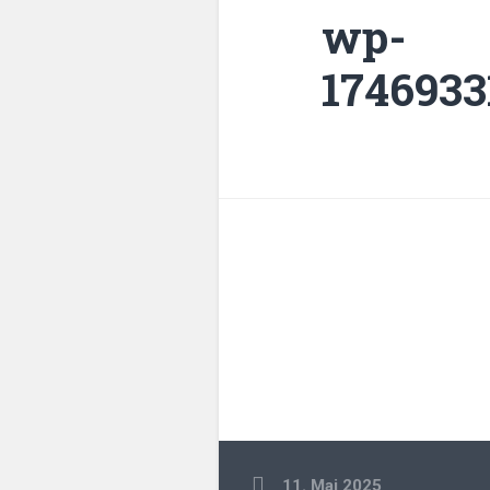
wp-
1746933
11. Mai 2025