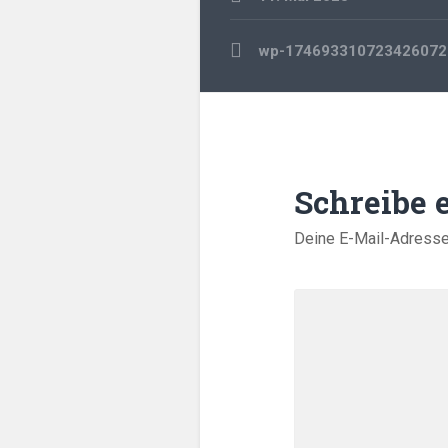
Beitragsnavigation
wp-174693310723426072
Schreibe
Deine E-Mail-Adresse w