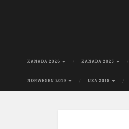
Skip
to
content
Search
KANADA 2026
KANADA 2025
NORWEGEN 2019
USA 2018