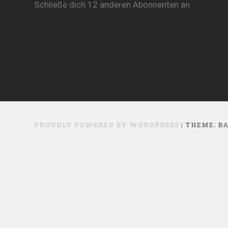
Schließe dich 12 anderen Abonnenten an
PROUDLY POWERED BY WORDPRESS
|
THEME: B