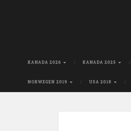
Skip
to
content
Search
KANADA 2026
KANADA 2025
NORWEGEN 2019
USA 2018