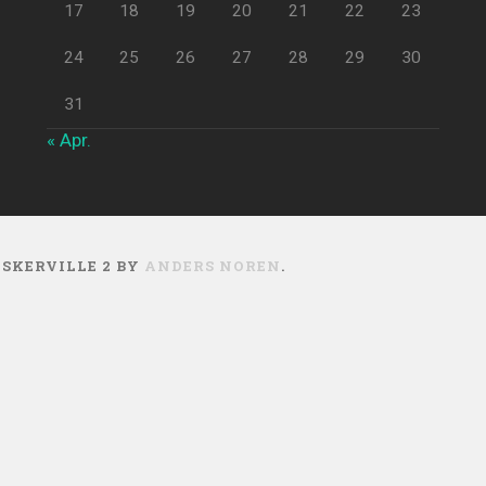
17
18
19
20
21
22
23
24
25
26
27
28
29
30
31
« Apr.
ASKERVILLE 2 BY
ANDERS NOREN
.