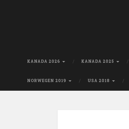
Skip
to
content
Search
KANADA 2026
KANADA 2025
NORWEGEN 2019
USA 2018