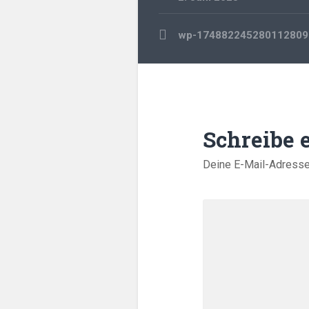
Beitragsnavigation
wp-174882245280112809
Schreibe
Deine E-Mail-Adresse w