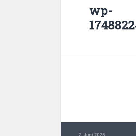
wp-
1748822
2. Juni 2025