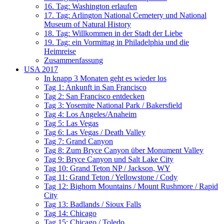
16. Tag: Washington erlaufen
17. Tag: Arlington National Cemetery und National
Museum of Natural History
18. Tag: Willkommen in der Stadt der Liebe
19. Tag: ein Vormittag in Philadelphia und die
Heimreise
Zusammenfassung
USA 2017
In knapp 3 Monaten geht es wieder los
Tag 1: Ankunft in San Francisco
Tag 2: San Francisco entdecken
Tag 3: Yosemite National Park / Bakersfield
Tag 4: Los Angeles/Anaheim
Tag 5: Las Vegas
Tag 6: Las Vegas / Death Valley
Tag 7: Grand Canyon
Tag 8: Zum Bryce Canyon über Monument Valley
Tag 9: Bryce Canyon und Salt Lake City
Tag 10: Grand Teton NP / Jackson, WY
Tag 11: Grand Teton / Yellowstone / Cody
Tag 12: Bighorn Mountains / Mount Rushmore / Rapid
City
Tag 13: Badlands / Sioux Falls
Tag 14: Chicago
Tag 15: Chicago / Toledo