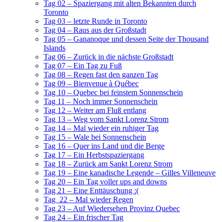
Tag 02 – Spaziergang mit alten Bekannten durch
Toronto
Tag 03 – letzte Runde in Toronto
Tag 04 – Raus aus der Großstadt
Tag 05 – Gananoque und dessen Seite der Thousand
Islands
Tag 06 – Zurück in die nächste Großstadt
Tag 07 – Ein Tag zu Fuß
Tag 08 – Regen fast den ganzen Tag
Tag 09 – Bienvenue à Québec
Tag 10 – Quebec bei feinstem Sonnenschein
Tag 11 – Noch immer Sonnenschein
Tag 12 – Weiter am Fluß entlang
Tag 13 – Weg vom Sankt Lorenz Strom
Tag 14 – Mal wieder ein ruhiger Tag
Tag 15 – Wale bei Sonnenschein
Tag 16 – Quer ins Land und die Berge
Tag 17 – Ein Herbstspaziergang
Tag 18 – Zurück am Sankt Lorenz Strom
Tag 19 – Eine kanadische Legende – Gilles Villeneuve
Tag 20 – Ein Tag voller ups and downs
Tag 21 – Eine Enttäuschung :(
Tag 22 – Mal wieder Regen
Tag 23 – Auf Wiedersehen Provinz Quebec
Tag 24 – Ein frischer Tag