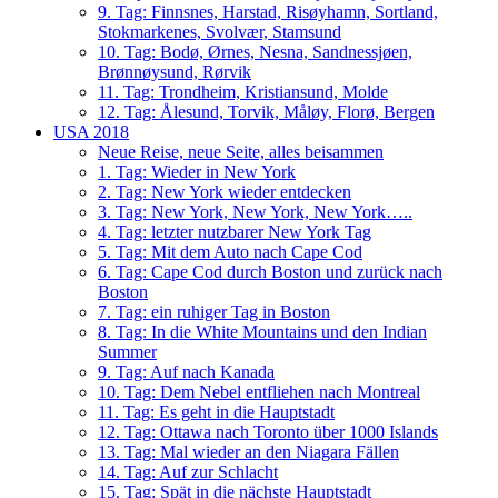
9. Tag: Finnsnes, Harstad, Risøyhamn, Sortland,
Stokmarkenes, Svolvær, Stamsund
10. Tag: Bodø, Ørnes, Nesna, Sandnessjøen,
Brønnøysund, Rørvik
11. Tag: Trondheim, Kristiansund, Molde
12. Tag: Ålesund, Torvik, Måløy, Florø, Bergen
USA 2018
Neue Reise, neue Seite, alles beisammen
1. Tag: Wieder in New York
2. Tag: New York wieder entdecken
3. Tag: New York, New York, New York…..
4. Tag: letzter nutzbarer New York Tag
5. Tag: Mit dem Auto nach Cape Cod
6. Tag: Cape Cod durch Boston und zurück nach
Boston
7. Tag: ein ruhiger Tag in Boston
8. Tag: In die White Mountains und den Indian
Summer
9. Tag: Auf nach Kanada
10. Tag: Dem Nebel entfliehen nach Montreal
11. Tag: Es geht in die Hauptstadt
12. Tag: Ottawa nach Toronto über 1000 Islands
13. Tag: Mal wieder an den Niagara Fällen
14. Tag: Auf zur Schlacht
15. Tag: Spät in die nächste Hauptstadt