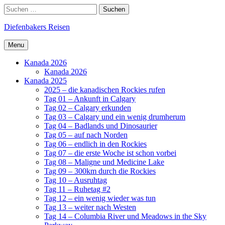
Skip
Search
Suchen
to
nach:
content
Diefenbakers Reisen
Menu
Kanada 2026
Kanada 2026
Kanada 2025
2025 – die kanadischen Rockies rufen
Tag 01 – Ankunft in Calgary
Tag 02 – Calgary erkunden
Tag 03 – Calgary und ein wenig drumherum
Tag 04 – Badlands und Dinosaurier
Tag 05 – auf nach Norden
Tag 06 – endlich in den Rockies
Tag 07 – die erste Woche ist schon vorbei
Tag 08 – Maligne und Medicine Lake
Tag 09 – 300km durch die Rockies
Tag 10 – Ausruhtag
Tag 11 – Ruhetag #2
Tag 12 – ein wenig wieder was tun
Tag 13 – weiter nach Westen
Tag 14 – Columbia River und Meadows in the Sky