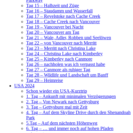
Parkway
Tag 15 – Halbzeit und Züge
Tag 16 – Staudamm und Wasserfall
Tag 17 – Revelstoke nach Cache Creek
Tag 18 – Cache Creek nach Vancouver
Tag 19 – Vancouver bei Nacht
Tag 20 – Vancouver am Tag
Tag 21 – Wale, Adler, Robben und Seelöwen
Tag 22 – von Vancouver nach Merritt
Tag 23 – Merritt nach Christina Lake
Tag 24 – Christina Lake nach Kimberley
Tag 25 – Kimberley nach Canmore
Tag 26 – nachholen was ich verpasst habe
Tag 27 – Canmore als ruhiger Tag
Tag 28 – Wildlife und Landschaft um Banff
Tag 29 – Heimreise
USA 2024
Schon wieder ein USA-Kurztrip
1. Tag – Ankunft mit minimalen Verzögerungen
2. Tag – Von Newark nach Gettysburg
3. Tag – Gettysburg mal mit Zeit
4. Tag – Auf dem Skyline Drive durch den Shenandoah
Park
5.Tag – Auf dem nächsten Höhenweg
6. Tag – … und immer noch auf hohen Pfaden