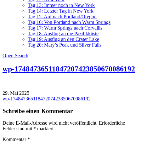
Tag 13: Immer noch in New York
Tag 14: Letzter Tag in New York
Tag 15: Auf nach Portland/Oregon
Tag 16: Von Portland nach Warm Springs
Tag 17: Warm Springs nach Corvallis
Tag 18: Ausflug an die Pazifikküste
Tag 19: Ausflug an den Crater Lake
Tag 20: Mary’s Peak und Silver Falls
Open Search
wp-17484736511847207423850670086192
29. Mai 2025
Beitragsnavigation
wp-17484736511847207423850670086192
Schreibe einen Kommentar
Deine E-Mail-Adresse wird nicht veröffentlicht.
Erforderliche
Felder sind mit
*
markiert
Kommentar
*