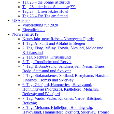
Tag 25 – die Sonne ist zurück
Tag 26 – der letzte Sonnentag???
Tag 27 – Unser letztes Hotel
Tag 28 – Ein Tag am Strand
USA 2020
Vorbereitung für 2020
Eigentlich ….
Norwegen 2019
Neues Jahr, neue Reise – Norwegens Fjorde
1. Tag: Ankunft und Abfahrt in Bergen
2. Tag: Florø, Måløy, Torvik, Ålesund, Molde und
Kristiansund
2. Tag Nachtrag: Kristiansund
3. Tag: Trondheim und Rørvik
4. Tag: Brønnøysund, Sandnessjøen, Nesna, Ørnes,
Bodø, Stamsund und Svolvær
5. Tag: Stokmarkenes, Sortland, Risøyhamn, Harstad,
Finnsnes, Tromsø und Skjervøy
6. Tag: Øksfjord, Hammerfest, Havøysund,
Honningsvåg (Nordkap), Kjøllefjord, Mehamn,
Berlevåg und Båtsfjord
7. Tag: Vardø, Vadsø, Kirkenes, Vardø, Båtsfjord,
Berlevåg
8. Tag: Mehamn, Kjøllefjord, Honningsvåg,
Havoysund, Hammerfest, Øksfjord, Skjervøy, Tromso