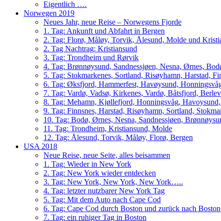
Eigentlich ….
Norwegen 2019
Neues Jahr, neue Reise – Norwegens Fjorde
1. Tag: Ankunft und Abfahrt in Bergen
2. Tag: Florø, Måløy, Torvik, Ålesund, Molde und Krist
2. Tag Nachtrag: Kristiansund
3. Tag: Trondheim und Rørvik
4. Tag: Brønnøysund, Sandnessjøen, Nesna, Ørnes, Bo
5. Tag: Stokmarkenes, Sortland, Risøyhamn, Harstad, F
6. Tag: Øksfjord, Hammerfest, Havøysund, Honningsvåg
7. Tag: Vardø, Vadsø, Kirkenes, Vardø, Båtsfjord, Berle
8. Tag: Mehamn, Kjøllefjord, Honningsvåg, Havoysund,
9. Tag: Finnsnes, Harstad, Risøyhamn, Sortland, Stokm
10. Tag: Bodø, Ørnes, Nesna, Sandnessjøen, Brønnøysu
11. Tag: Trondheim, Kristiansund, Molde
12. Tag: Ålesund, Torvik, Måløy, Florø, Bergen
USA 2018
Neue Reise, neue Seite, alles beisammen
1. Tag: Wieder in New York
2. Tag: New York wieder entdecken
3. Tag: New York, New York, New York…..
4. Tag: letzter nutzbarer New York Tag
5. Tag: Mit dem Auto nach Cape Cod
6. Tag: Cape Cod durch Boston und zurück nach Boston
7. Tag: ein ruhiger Tag in Boston