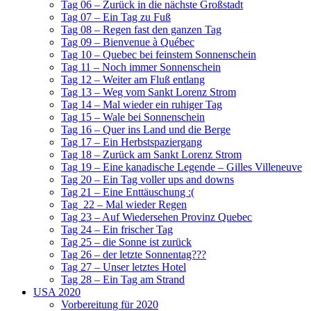
Tag 06 – Zurück in die nächste Großstadt
Tag 07 – Ein Tag zu Fuß
Tag 08 – Regen fast den ganzen Tag
Tag 09 – Bienvenue à Québec
Tag 10 – Quebec bei feinstem Sonnenschein
Tag 11 – Noch immer Sonnenschein
Tag 12 – Weiter am Fluß entlang
Tag 13 – Weg vom Sankt Lorenz Strom
Tag 14 – Mal wieder ein ruhiger Tag
Tag 15 – Wale bei Sonnenschein
Tag 16 – Quer ins Land und die Berge
Tag 17 – Ein Herbstspaziergang
Tag 18 – Zurück am Sankt Lorenz Strom
Tag 19 – Eine kanadische Legende – Gilles Villeneuve
Tag 20 – Ein Tag voller ups and downs
Tag 21 – Eine Enttäuschung :(
Tag 22 – Mal wieder Regen
Tag 23 – Auf Wiedersehen Provinz Quebec
Tag 24 – Ein frischer Tag
Tag 25 – die Sonne ist zurück
Tag 26 – der letzte Sonnentag???
Tag 27 – Unser letztes Hotel
Tag 28 – Ein Tag am Strand
USA 2020
Vorbereitung für 2020