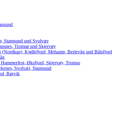
iansund
dø, Stamsund und Svolvær
innsnes, Tromsø und Skjervøy
 (Nordkap), Kjøllefjord, Mehamn, Berlevåg und Båtsfjord
våg
 Hammerfest, Øksfjord, Skjervøy, Tromso
arkenes, Svolvær, Stamsund
nd, Rørvik