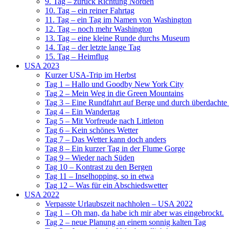
9. Tag – zurück Richtung Norden
10. Tag – ein reiner Fahrtag
11. Tag – ein Tag im Namen von Washington
12. Tag – noch mehr Washington
13. Tag – eine kleine Runde durchs Museum
14. Tag – der letzte lange Tag
15. Tag – Heimflug
USA 2023
Kurzer USA-Trip im Herbst
Tag 1 – Hallo und Goodby New York City
Tag 2 – Mein Weg in die Green Mountains
Tag 3 – Eine Rundfahrt auf Berge und durch überdachte
Tag 4 – Ein Wandertag
Tag 5 – Mit Vorfreude nach Littleton
Tag 6 – Kein schönes Wetter
Tag 7 – Das Wetter kann doch anders
Tag 8 – Ein kurzer Tag in der Flume Gorge
Tag 9 – Wieder nach Süden
Tag 10 – Kontrast zu den Bergen
Tag 11 – Inselhopping, so in etwa
Tag 12 – Was für ein Abschiedswetter
USA 2022
Verpasste Urlaubszeit nachholen – USA 2022
Tag 1 – Oh man, da habe ich mir aber was eingebrockt.
Tag 2 – neue Planung an einem sonnig kalten Tag