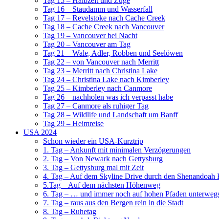
Tag 15 – Halbzeit und Züge
Tag 16 – Staudamm und Wasserfall
Tag 17 – Revelstoke nach Cache Creek
Tag 18 – Cache Creek nach Vancouver
Tag 19 – Vancouver bei Nacht
Tag 20 – Vancouver am Tag
Tag 21 – Wale, Adler, Robben und Seelöwen
Tag 22 – von Vancouver nach Merritt
Tag 23 – Merritt nach Christina Lake
Tag 24 – Christina Lake nach Kimberley
Tag 25 – Kimberley nach Canmore
Tag 26 – nachholen was ich verpasst habe
Tag 27 – Canmore als ruhiger Tag
Tag 28 – Wildlife und Landschaft um Banff
Tag 29 – Heimreise
USA 2024
Schon wieder ein USA-Kurztrip
1. Tag – Ankunft mit minimalen Verzögerungen
2. Tag – Von Newark nach Gettysburg
3. Tag – Gettysburg mal mit Zeit
4. Tag – Auf dem Skyline Drive durch den Shenandoah 
5.Tag – Auf dem nächsten Höhenweg
6. Tag – … und immer noch auf hohen Pfaden unterweg
7. Tag – raus aus den Bergen rein in die Stadt
8. Tag – Ruhetag