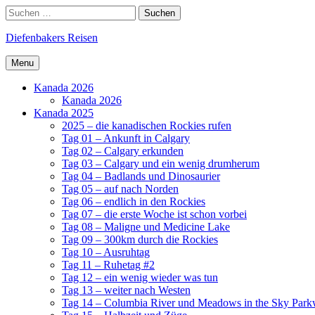
Skip
Search
Suchen
to
nach:
content
Diefenbakers Reisen
Menu
Kanada 2026
Kanada 2026
Kanada 2025
2025 – die kanadischen Rockies rufen
Tag 01 – Ankunft in Calgary
Tag 02 – Calgary erkunden
Tag 03 – Calgary und ein wenig drumherum
Tag 04 – Badlands und Dinosaurier
Tag 05 – auf nach Norden
Tag 06 – endlich in den Rockies
Tag 07 – die erste Woche ist schon vorbei
Tag 08 – Maligne und Medicine Lake
Tag 09 – 300km durch die Rockies
Tag 10 – Ausruhtag
Tag 11 – Ruhetag #2
Tag 12 – ein wenig wieder was tun
Tag 13 – weiter nach Westen
Tag 14 – Columbia River und Meadows in the Sky Par