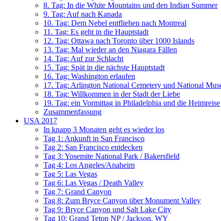
8. Tag: In die White Mountains und den Indian Summer
9. Tag: Auf nach Kanada
10. Tag: Dem Nebel entfliehen nach Montreal
11. Tag: Es geht in die Hauptstadt
12. Tag: Ottawa nach Toronto über 1000 Islands
13. Tag: Mal wieder an den Niagara Fällen
14. Tag: Auf zur Schlacht
15. Tag: Spät in die nächste Hauptstadt
16. Tag: Washington erlaufen
17. Tag: Arlington National Cemetery und National Mus
18. Tag: Willkommen in der Stadt der Liebe
19. Tag: ein Vormittag in Philadelphia und die Heimreise
Zusammenfassung
USA 2017
In knapp 3 Monaten geht es wieder los
Tag 1: Ankunft in San Francisco
Tag 2: San Francisco entdecken
Tag 3: Yosemite National Park / Bakersfield
Tag 4: Los Angeles/Anaheim
Tag 5: Las Vegas
Tag 6: Las Vegas / Death Valley
Tag 7: Grand Canyon
Tag 8: Zum Bryce Canyon über Monument Valley
Tag 9: Bryce Canyon und Salt Lake City
Tag 10: Grand Teton NP / Jackson, WY