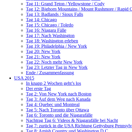
Tag 11: Grand Teton / Yellowstone / Cody
Tag 12: Bighorn Mountains / Mount Rushmore / Rapid C
Tag 13: Badlands / Sioux Falls
Tag 14: Chicago
Tag 15: Chicago / Toledo
Tag 16: Niagara Fälle
Tag 17: Nach Washington
Tag 18: Washington erleben
Tag 19: Philadelphia / New York
Tag 20: New York
Tag 21: New York
Tag 22: Noch mehr New York
Tag 23: Letzter Tag in New York
Ende / Zusammenfassung
USA 2015
In knapp 2 Wochen geht’s los
Der erste Tag
Tag 2: Von New York nach Boston
Tag 3: Auf dem Weg nach Kanada
Tag 4: Quebec und Montreal
Tag 5: Nach Toronto über Ottawa
Tag 6: Toronto und die Niagarafälle
Nachtrag Tag 6: Videos & Niagarafälle bei Nacht
Tag 7: zurück in die USA Richtung Gettysburg Pennsylv
Tag 8: Amish Country und Washington D.C.