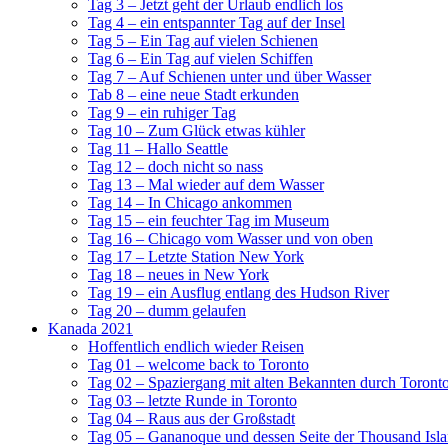
Tag 3 – Jetzt geht der Urlaub endlich los
Tag 4 – ein entspannter Tag auf der Insel
Tag 5 – Ein Tag auf vielen Schienen
Tag 6 – Ein Tag auf vielen Schiffen
Tag 7 – Auf Schienen unter und über Wasser
Tab 8 – eine neue Stadt erkunden
Tag 9 – ein ruhiger Tag
Tag 10 – Zum Glück etwas kühler
Tag 11 – Hallo Seattle
Tag 12 – doch nicht so nass
Tag 13 – Mal wieder auf dem Wasser
Tag 14 – In Chicago ankommen
Tag 15 – ein feuchter Tag im Museum
Tag 16 – Chicago vom Wasser und von oben
Tag 17 – Letzte Station New York
Tag 18 – neues in New York
Tag 19 – ein Ausflug entlang des Hudson River
Tag 20 – dumm gelaufen
Kanada 2021
Hoffentlich endlich wieder Reisen
Tag 01 – welcome back to Toronto
Tag 02 – Spaziergang mit alten Bekannten durch Toront
Tag 03 – letzte Runde in Toronto
Tag 04 – Raus aus der Großstadt
Tag 05 – Gananoque und dessen Seite der Thousand Isl