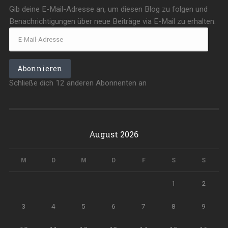
Gib deine E-Mail-Adresse an, um diesen Blog zu folgen und
Benachrichtigungen über neue Beiträge via E-Mail zu erhalten.
E-
Mail-
Adresse
Abonnieren
Schließe dich 12 anderen Abonnenten an
August 2026
M
D
M
D
F
S
S
1
2
3
4
5
6
7
8
9