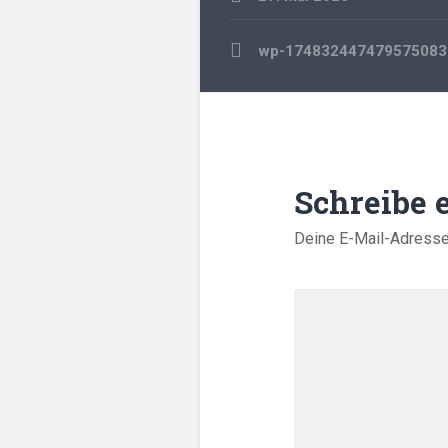
Beitragsnavigation
wp-174832447479575083
Schreibe
Deine E-Mail-Adresse w