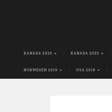
Skip
to
content
Search
KANADA 2026
KANADA 2025
NORWEGEN 2019
USA 2018