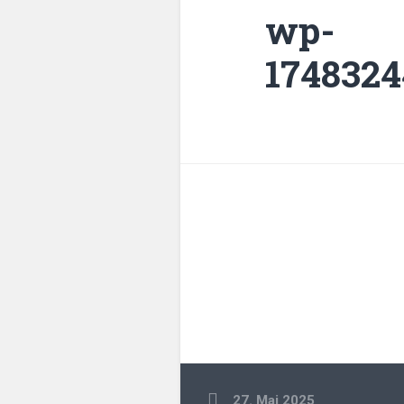
wp-
1748324
27. Mai 2025