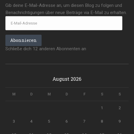
Gib deine E-Mail-Adresse an, um diesen Blog zu folgen und
Benachrichtigungen über neue Beiträge via E-Mail zu erhalten.
E-
Mail-
Adresse
Abonnieren
Schließe dich 12 anderen Abonnenten an
August 2026
M
D
M
D
F
S
S
1
2
3
4
5
6
7
8
9