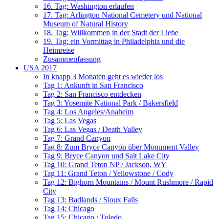
16. Tag: Washington erlaufen
17. Tag: Arlington National Cemetery und National
Museum of Natural History
18. Tag: Willkommen in der Stadt der Liebe
19. Tag: ein Vormittag in Philadelphia und die
Heimreise
Zusammenfassung
USA 2017
In knapp 3 Monaten geht es wieder los
Tag 1: Ankunft in San Francisco
Tag 2: San Francisco entdecken
Tag 3: Yosemite National Park / Bakersfield
Tag 4: Los Angeles/Anaheim
Tag 5: Las Vegas
Tag 6: Las Vegas / Death Valley
Tag 7: Grand Canyon
Tag 8: Zum Bryce Canyon über Monument Valley
Tag 9: Bryce Canyon und Salt Lake City
Tag 10: Grand Teton NP / Jackson, WY
Tag 11: Grand Teton / Yellowstone / Cody
Tag 12: Bighorn Mountains / Mount Rushmore / Rapid
City
Tag 13: Badlands / Sioux Falls
Tag 14: Chicago
Tag 15: Chicago / Toledo