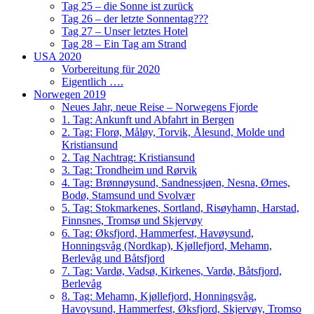
Tag 25 – die Sonne ist zurück
Tag 26 – der letzte Sonnentag???
Tag 27 – Unser letztes Hotel
Tag 28 – Ein Tag am Strand
USA 2020
Vorbereitung für 2020
Eigentlich ….
Norwegen 2019
Neues Jahr, neue Reise – Norwegens Fjorde
1. Tag: Ankunft und Abfahrt in Bergen
2. Tag: Florø, Måløy, Torvik, Ålesund, Molde und
Kristiansund
2. Tag Nachtrag: Kristiansund
3. Tag: Trondheim und Rørvik
4. Tag: Brønnøysund, Sandnessjøen, Nesna, Ørnes,
Bodø, Stamsund und Svolvær
5. Tag: Stokmarkenes, Sortland, Risøyhamn, Harstad,
Finnsnes, Tromsø und Skjervøy
6. Tag: Øksfjord, Hammerfest, Havøysund,
Honningsvåg (Nordkap), Kjøllefjord, Mehamn,
Berlevåg und Båtsfjord
7. Tag: Vardø, Vadsø, Kirkenes, Vardø, Båtsfjord,
Berlevåg
8. Tag: Mehamn, Kjøllefjord, Honningsvåg,
Havoysund, Hammerfest, Øksfjord, Skjervøy, Tromso