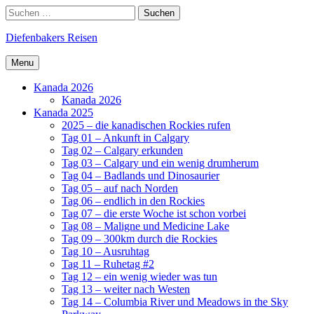
Skip
Search
Suchen
to
nach:
content
Diefenbakers Reisen
Menu
Kanada 2026
Kanada 2026
Kanada 2025
2025 – die kanadischen Rockies rufen
Tag 01 – Ankunft in Calgary
Tag 02 – Calgary erkunden
Tag 03 – Calgary und ein wenig drumherum
Tag 04 – Badlands und Dinosaurier
Tag 05 – auf nach Norden
Tag 06 – endlich in den Rockies
Tag 07 – die erste Woche ist schon vorbei
Tag 08 – Maligne und Medicine Lake
Tag 09 – 300km durch die Rockies
Tag 10 – Ausruhtag
Tag 11 – Ruhetag #2
Tag 12 – ein wenig wieder was tun
Tag 13 – weiter nach Westen
Tag 14 – Columbia River und Meadows in the Sky