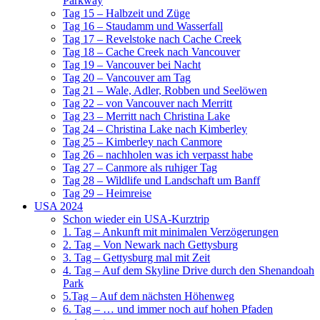
Parkway
Tag 15 – Halbzeit und Züge
Tag 16 – Staudamm und Wasserfall
Tag 17 – Revelstoke nach Cache Creek
Tag 18 – Cache Creek nach Vancouver
Tag 19 – Vancouver bei Nacht
Tag 20 – Vancouver am Tag
Tag 21 – Wale, Adler, Robben und Seelöwen
Tag 22 – von Vancouver nach Merritt
Tag 23 – Merritt nach Christina Lake
Tag 24 – Christina Lake nach Kimberley
Tag 25 – Kimberley nach Canmore
Tag 26 – nachholen was ich verpasst habe
Tag 27 – Canmore als ruhiger Tag
Tag 28 – Wildlife und Landschaft um Banff
Tag 29 – Heimreise
USA 2024
Schon wieder ein USA-Kurztrip
1. Tag – Ankunft mit minimalen Verzögerungen
2. Tag – Von Newark nach Gettysburg
3. Tag – Gettysburg mal mit Zeit
4. Tag – Auf dem Skyline Drive durch den Shenandoah
Park
5.Tag – Auf dem nächsten Höhenweg
6. Tag – … und immer noch auf hohen Pfaden