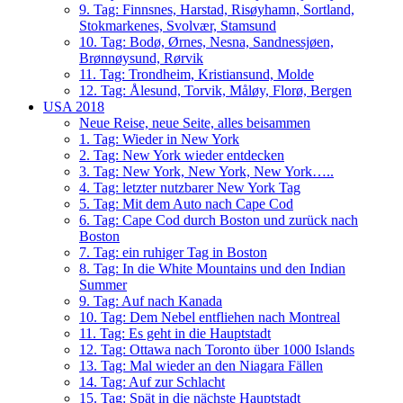
9. Tag: Finnsnes, Harstad, Risøyhamn, Sortland,
Stokmarkenes, Svolvær, Stamsund
10. Tag: Bodø, Ørnes, Nesna, Sandnessjøen,
Brønnøysund, Rørvik
11. Tag: Trondheim, Kristiansund, Molde
12. Tag: Ålesund, Torvik, Måløy, Florø, Bergen
USA 2018
Neue Reise, neue Seite, alles beisammen
1. Tag: Wieder in New York
2. Tag: New York wieder entdecken
3. Tag: New York, New York, New York…..
4. Tag: letzter nutzbarer New York Tag
5. Tag: Mit dem Auto nach Cape Cod
6. Tag: Cape Cod durch Boston und zurück nach
Boston
7. Tag: ein ruhiger Tag in Boston
8. Tag: In die White Mountains und den Indian
Summer
9. Tag: Auf nach Kanada
10. Tag: Dem Nebel entfliehen nach Montreal
11. Tag: Es geht in die Hauptstadt
12. Tag: Ottawa nach Toronto über 1000 Islands
13. Tag: Mal wieder an den Niagara Fällen
14. Tag: Auf zur Schlacht
15. Tag: Spät in die nächste Hauptstadt