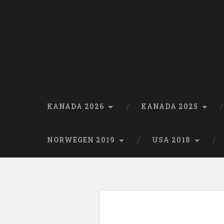
Skip
to
content
Search
KANADA 2026
KANADA 2025
NORWEGEN 2019
USA 2018