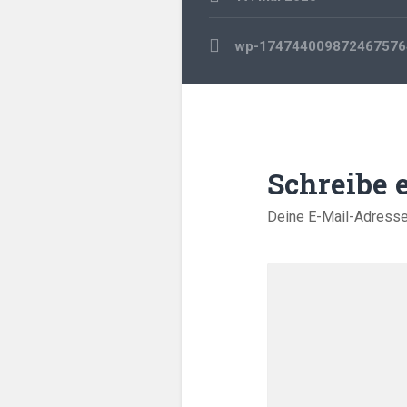
Beitragsnavigation
wp-174744009872467576
Schreibe
Deine E-Mail-Adresse w