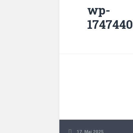
wp-
174744
17. Mai 2025