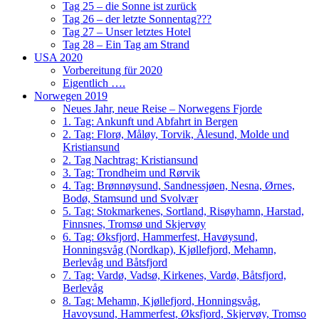
Tag 25 – die Sonne ist zurück
Tag 26 – der letzte Sonnentag???
Tag 27 – Unser letztes Hotel
Tag 28 – Ein Tag am Strand
USA 2020
Vorbereitung für 2020
Eigentlich ….
Norwegen 2019
Neues Jahr, neue Reise – Norwegens Fjorde
1. Tag: Ankunft und Abfahrt in Bergen
2. Tag: Florø, Måløy, Torvik, Ålesund, Molde und
Kristiansund
2. Tag Nachtrag: Kristiansund
3. Tag: Trondheim und Rørvik
4. Tag: Brønnøysund, Sandnessjøen, Nesna, Ørnes,
Bodø, Stamsund und Svolvær
5. Tag: Stokmarkenes, Sortland, Risøyhamn, Harstad,
Finnsnes, Tromsø und Skjervøy
6. Tag: Øksfjord, Hammerfest, Havøysund,
Honningsvåg (Nordkap), Kjøllefjord, Mehamn,
Berlevåg und Båtsfjord
7. Tag: Vardø, Vadsø, Kirkenes, Vardø, Båtsfjord,
Berlevåg
8. Tag: Mehamn, Kjøllefjord, Honningsvåg,
Havoysund, Hammerfest, Øksfjord, Skjervøy, Tromso