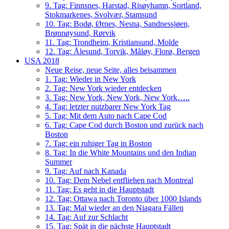
9. Tag: Finnsnes, Harstad, Risøyhamn, Sortland,
Stokmarkenes, Svolvær, Stamsund
10. Tag: Bodø, Ørnes, Nesna, Sandnessjøen,
Brønnøysund, Rørvik
11. Tag: Trondheim, Kristiansund, Molde
12. Tag: Ålesund, Torvik, Måløy, Florø, Bergen
USA 2018
Neue Reise, neue Seite, alles beisammen
1. Tag: Wieder in New York
2. Tag: New York wieder entdecken
3. Tag: New York, New York, New York…..
4. Tag: letzter nutzbarer New York Tag
5. Tag: Mit dem Auto nach Cape Cod
6. Tag: Cape Cod durch Boston und zurück nach
Boston
7. Tag: ein ruhiger Tag in Boston
8. Tag: In die White Mountains und den Indian
Summer
9. Tag: Auf nach Kanada
10. Tag: Dem Nebel entfliehen nach Montreal
11. Tag: Es geht in die Hauptstadt
12. Tag: Ottawa nach Toronto über 1000 Islands
13. Tag: Mal wieder an den Niagara Fällen
14. Tag: Auf zur Schlacht
15. Tag: Spät in die nächste Hauptstadt