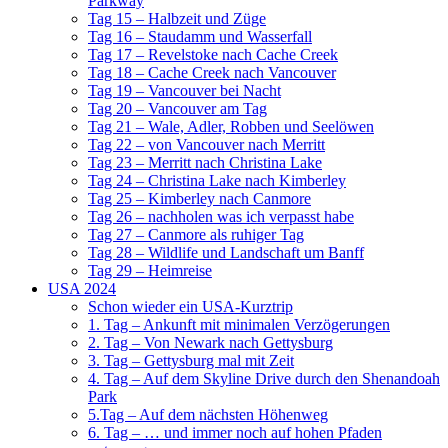
Parkway
Tag 15 – Halbzeit und Züge
Tag 16 – Staudamm und Wasserfall
Tag 17 – Revelstoke nach Cache Creek
Tag 18 – Cache Creek nach Vancouver
Tag 19 – Vancouver bei Nacht
Tag 20 – Vancouver am Tag
Tag 21 – Wale, Adler, Robben und Seelöwen
Tag 22 – von Vancouver nach Merritt
Tag 23 – Merritt nach Christina Lake
Tag 24 – Christina Lake nach Kimberley
Tag 25 – Kimberley nach Canmore
Tag 26 – nachholen was ich verpasst habe
Tag 27 – Canmore als ruhiger Tag
Tag 28 – Wildlife und Landschaft um Banff
Tag 29 – Heimreise
USA 2024
Schon wieder ein USA-Kurztrip
1. Tag – Ankunft mit minimalen Verzögerungen
2. Tag – Von Newark nach Gettysburg
3. Tag – Gettysburg mal mit Zeit
4. Tag – Auf dem Skyline Drive durch den Shenandoah
Park
5.Tag – Auf dem nächsten Höhenweg
6. Tag – … und immer noch auf hohen Pfaden