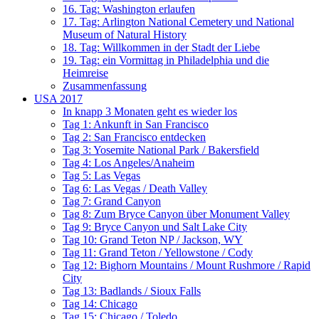
16. Tag: Washington erlaufen
17. Tag: Arlington National Cemetery und National
Museum of Natural History
18. Tag: Willkommen in der Stadt der Liebe
19. Tag: ein Vormittag in Philadelphia und die
Heimreise
Zusammenfassung
USA 2017
In knapp 3 Monaten geht es wieder los
Tag 1: Ankunft in San Francisco
Tag 2: San Francisco entdecken
Tag 3: Yosemite National Park / Bakersfield
Tag 4: Los Angeles/Anaheim
Tag 5: Las Vegas
Tag 6: Las Vegas / Death Valley
Tag 7: Grand Canyon
Tag 8: Zum Bryce Canyon über Monument Valley
Tag 9: Bryce Canyon und Salt Lake City
Tag 10: Grand Teton NP / Jackson, WY
Tag 11: Grand Teton / Yellowstone / Cody
Tag 12: Bighorn Mountains / Mount Rushmore / Rapid
City
Tag 13: Badlands / Sioux Falls
Tag 14: Chicago
Tag 15: Chicago / Toledo