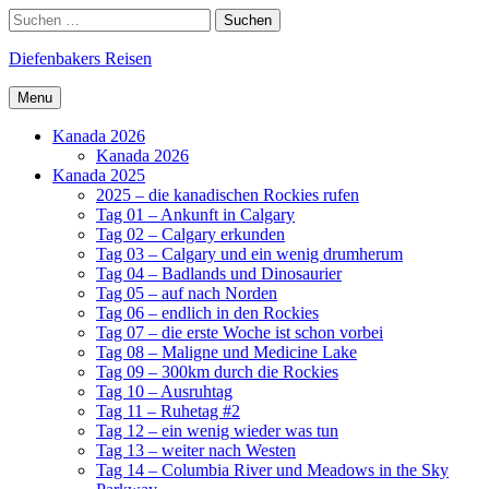
Skip
Search
Suchen
to
nach:
content
Diefenbakers Reisen
Menu
Kanada 2026
Kanada 2026
Kanada 2025
2025 – die kanadischen Rockies rufen
Tag 01 – Ankunft in Calgary
Tag 02 – Calgary erkunden
Tag 03 – Calgary und ein wenig drumherum
Tag 04 – Badlands und Dinosaurier
Tag 05 – auf nach Norden
Tag 06 – endlich in den Rockies
Tag 07 – die erste Woche ist schon vorbei
Tag 08 – Maligne und Medicine Lake
Tag 09 – 300km durch die Rockies
Tag 10 – Ausruhtag
Tag 11 – Ruhetag #2
Tag 12 – ein wenig wieder was tun
Tag 13 – weiter nach Westen
Tag 14 – Columbia River und Meadows in the Sky