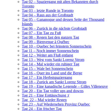
Tag 02 – Spaziergang mit alten Bekannten durch
Toronto
Tag 03 – letzte Runde in Toronto
Tag 04 – Raus aus der Großstadt
Tag 05 – Gananoque und dessen Seite der Thousand
Islands
Tag 06 – Zurück in die nächste Großstadt
Tag 07 – Ein Tag zu Fuß
Tag 08 – Regen fast den ganzen Tag
Tag 09 – Bienvenue à Québec
Tag 10 – Quebec bei feinstem Sonnenschein
Tag 11 – Noch immer Sonnenschein
Tag 12 – Weiter am Fluß entlang
Tag 13 – Weg vom Sankt Lorenz Strom
Tag 14 – Mal wieder ein ruhiger Tag
Tag 15 – Wale bei Sonnenschein
Tag 16 – Quer ins Land und die Berge
Tag 17 – Ein Herbstspaziergang
Tag 18 – Zurück am Sankt Lorenz Strom
Tag 19 – Eine kanadische Legende – Gilles Villeneuve
Tag 20 – Ein Tag voller ups and downs
Tag 21 – Eine Enttäuschung :(
Tag 22 – Mal wieder Regen
Tag 23 – Auf Wiedersehen Provinz Quebec
Tag 24 – Ein frischer Tag