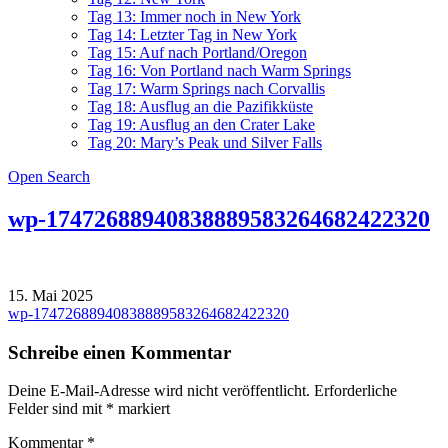
Tag 13: Immer noch in New York
Tag 14: Letzter Tag in New York
Tag 15: Auf nach Portland/Oregon
Tag 16: Von Portland nach Warm Springs
Tag 17: Warm Springs nach Corvallis
Tag 18: Ausflug an die Pazifikküste
Tag 19: Ausflug an den Crater Lake
Tag 20: Mary’s Peak und Silver Falls
Open Search
wp-17472688940838889583264682422320
15. Mai 2025
Beitragsnavigation
wp-17472688940838889583264682422320
Schreibe einen Kommentar
Deine E-Mail-Adresse wird nicht veröffentlicht.
Erforderliche
Felder sind mit
*
markiert
Kommentar
*