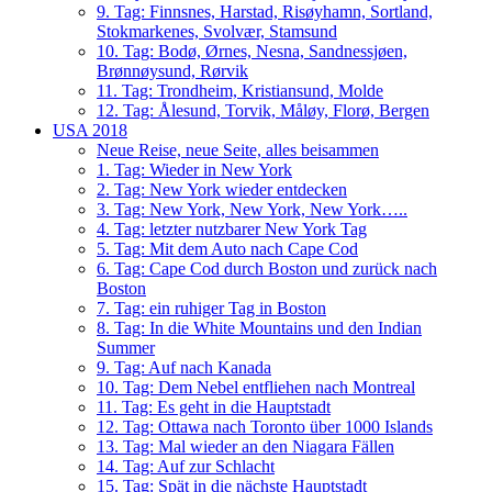
9. Tag: Finnsnes, Harstad, Risøyhamn, Sortland,
Stokmarkenes, Svolvær, Stamsund
10. Tag: Bodø, Ørnes, Nesna, Sandnessjøen,
Brønnøysund, Rørvik
11. Tag: Trondheim, Kristiansund, Molde
12. Tag: Ålesund, Torvik, Måløy, Florø, Bergen
USA 2018
Neue Reise, neue Seite, alles beisammen
1. Tag: Wieder in New York
2. Tag: New York wieder entdecken
3. Tag: New York, New York, New York…..
4. Tag: letzter nutzbarer New York Tag
5. Tag: Mit dem Auto nach Cape Cod
6. Tag: Cape Cod durch Boston und zurück nach
Boston
7. Tag: ein ruhiger Tag in Boston
8. Tag: In die White Mountains und den Indian
Summer
9. Tag: Auf nach Kanada
10. Tag: Dem Nebel entfliehen nach Montreal
11. Tag: Es geht in die Hauptstadt
12. Tag: Ottawa nach Toronto über 1000 Islands
13. Tag: Mal wieder an den Niagara Fällen
14. Tag: Auf zur Schlacht
15. Tag: Spät in die nächste Hauptstadt