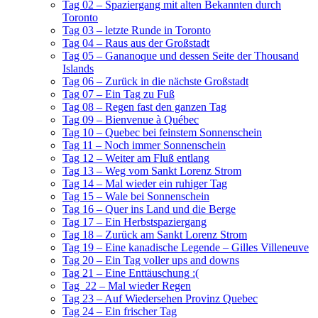
Tag 02 – Spaziergang mit alten Bekannten durch
Toronto
Tag 03 – letzte Runde in Toronto
Tag 04 – Raus aus der Großstadt
Tag 05 – Gananoque und dessen Seite der Thousand
Islands
Tag 06 – Zurück in die nächste Großstadt
Tag 07 – Ein Tag zu Fuß
Tag 08 – Regen fast den ganzen Tag
Tag 09 – Bienvenue à Québec
Tag 10 – Quebec bei feinstem Sonnenschein
Tag 11 – Noch immer Sonnenschein
Tag 12 – Weiter am Fluß entlang
Tag 13 – Weg vom Sankt Lorenz Strom
Tag 14 – Mal wieder ein ruhiger Tag
Tag 15 – Wale bei Sonnenschein
Tag 16 – Quer ins Land und die Berge
Tag 17 – Ein Herbstspaziergang
Tag 18 – Zurück am Sankt Lorenz Strom
Tag 19 – Eine kanadische Legende – Gilles Villeneuve
Tag 20 – Ein Tag voller ups and downs
Tag 21 – Eine Enttäuschung :(
Tag 22 – Mal wieder Regen
Tag 23 – Auf Wiedersehen Provinz Quebec
Tag 24 – Ein frischer Tag