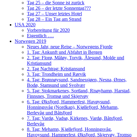
Tag 25 – die Sonne ist zurück
Tag 26 – der letzte Sonnentag???
Tag 27 – Unser letztes Hotel
Tag 28 – Ein Tag am Strand
USA 2020
Vorbereitung für 2020
Eigentlich ….
Norwegen 2019
Neues Jahr, neue Reise – Norwegens Fjorde
1. Tag: Ankunft und Abfahrt in Bergen
2. Tag: Florø, Måløy, Torvik, Ålesund, Molde und
Kristiansund
2. Tag Nachtrag: Kristiansund
3. Tag: Trondheim und Rørvik
4. Tag: Brønnøysund, Sandnessjøen, Nesna, Ørnes,
Bodø, Stamsund und Svolvær
5. Tag: Stokmarkenes, Sortland, Risøyhamn, Harstad,
Finnsnes, Tromsø und Skjervøy
6. Tag: Øksfjord, Hammerfest, Havøysund,
Honningsvåg (Nordkap), Kjøllefjord, Mehamn,
Berlevåg und Båtsfjord
7. Tag: Vardø, Vadsø, Kirkenes, Vardø, Båtsfjord,
Berlevåg
8. Tag: Mehamn, Kjøllefjord, Honningsvåg,
Havoysund, Hammerfest, Øksfjord, Skjervøy, Tromso