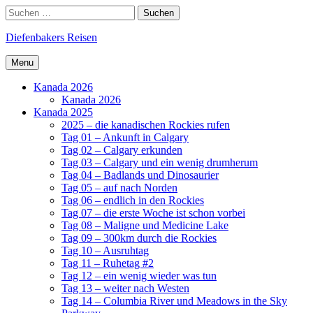
Skip
Search
Suchen
to
nach:
content
Diefenbakers Reisen
Menu
Kanada 2026
Kanada 2026
Kanada 2025
2025 – die kanadischen Rockies rufen
Tag 01 – Ankunft in Calgary
Tag 02 – Calgary erkunden
Tag 03 – Calgary und ein wenig drumherum
Tag 04 – Badlands und Dinosaurier
Tag 05 – auf nach Norden
Tag 06 – endlich in den Rockies
Tag 07 – die erste Woche ist schon vorbei
Tag 08 – Maligne und Medicine Lake
Tag 09 – 300km durch die Rockies
Tag 10 – Ausruhtag
Tag 11 – Ruhetag #2
Tag 12 – ein wenig wieder was tun
Tag 13 – weiter nach Westen
Tag 14 – Columbia River und Meadows in the Sky