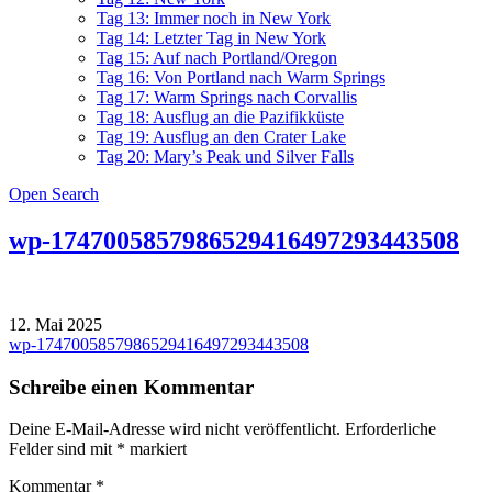
Tag 13: Immer noch in New York
Tag 14: Letzter Tag in New York
Tag 15: Auf nach Portland/Oregon
Tag 16: Von Portland nach Warm Springs
Tag 17: Warm Springs nach Corvallis
Tag 18: Ausflug an die Pazifikküste
Tag 19: Ausflug an den Crater Lake
Tag 20: Mary’s Peak und Silver Falls
Open Search
wp-1747005857986529416497293443508
12. Mai 2025
Beitragsnavigation
wp-1747005857986529416497293443508
Schreibe einen Kommentar
Deine E-Mail-Adresse wird nicht veröffentlicht.
Erforderliche
Felder sind mit
*
markiert
Kommentar
*