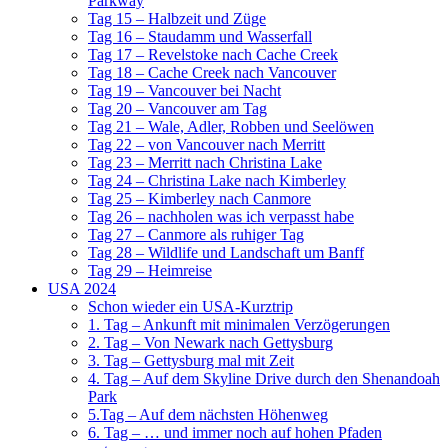
Parkway
Tag 15 – Halbzeit und Züge
Tag 16 – Staudamm und Wasserfall
Tag 17 – Revelstoke nach Cache Creek
Tag 18 – Cache Creek nach Vancouver
Tag 19 – Vancouver bei Nacht
Tag 20 – Vancouver am Tag
Tag 21 – Wale, Adler, Robben und Seelöwen
Tag 22 – von Vancouver nach Merritt
Tag 23 – Merritt nach Christina Lake
Tag 24 – Christina Lake nach Kimberley
Tag 25 – Kimberley nach Canmore
Tag 26 – nachholen was ich verpasst habe
Tag 27 – Canmore als ruhiger Tag
Tag 28 – Wildlife und Landschaft um Banff
Tag 29 – Heimreise
USA 2024
Schon wieder ein USA-Kurztrip
1. Tag – Ankunft mit minimalen Verzögerungen
2. Tag – Von Newark nach Gettysburg
3. Tag – Gettysburg mal mit Zeit
4. Tag – Auf dem Skyline Drive durch den Shenandoah
Park
5.Tag – Auf dem nächsten Höhenweg
6. Tag – … und immer noch auf hohen Pfaden