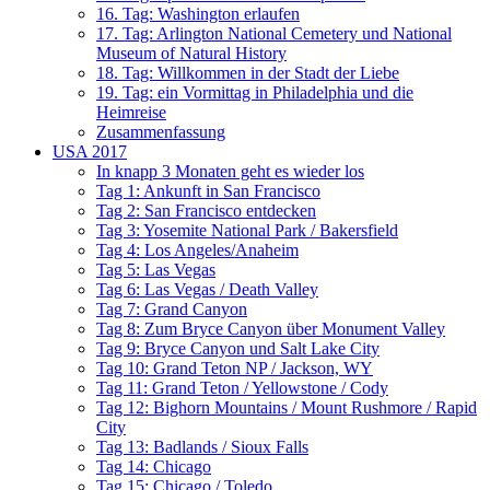
16. Tag: Washington erlaufen
17. Tag: Arlington National Cemetery und National
Museum of Natural History
18. Tag: Willkommen in der Stadt der Liebe
19. Tag: ein Vormittag in Philadelphia und die
Heimreise
Zusammenfassung
USA 2017
In knapp 3 Monaten geht es wieder los
Tag 1: Ankunft in San Francisco
Tag 2: San Francisco entdecken
Tag 3: Yosemite National Park / Bakersfield
Tag 4: Los Angeles/Anaheim
Tag 5: Las Vegas
Tag 6: Las Vegas / Death Valley
Tag 7: Grand Canyon
Tag 8: Zum Bryce Canyon über Monument Valley
Tag 9: Bryce Canyon und Salt Lake City
Tag 10: Grand Teton NP / Jackson, WY
Tag 11: Grand Teton / Yellowstone / Cody
Tag 12: Bighorn Mountains / Mount Rushmore / Rapid
City
Tag 13: Badlands / Sioux Falls
Tag 14: Chicago
Tag 15: Chicago / Toledo