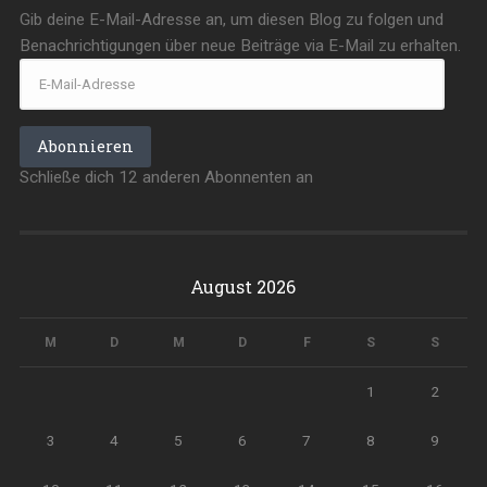
Gib deine E-Mail-Adresse an, um diesen Blog zu folgen und
Benachrichtigungen über neue Beiträge via E-Mail zu erhalten.
E-
Mail-
Adresse
Abonnieren
Schließe dich 12 anderen Abonnenten an
August 2026
M
D
M
D
F
S
S
1
2
3
4
5
6
7
8
9