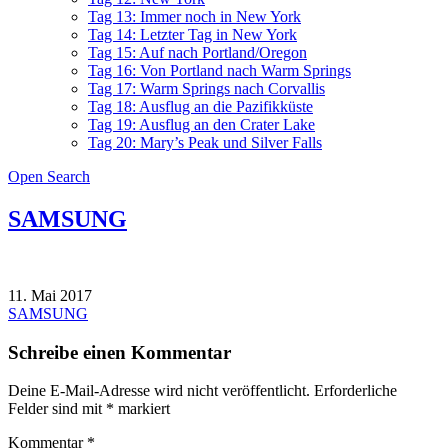
Tag 13: Immer noch in New York
Tag 14: Letzter Tag in New York
Tag 15: Auf nach Portland/Oregon
Tag 16: Von Portland nach Warm Springs
Tag 17: Warm Springs nach Corvallis
Tag 18: Ausflug an die Pazifikküste
Tag 19: Ausflug an den Crater Lake
Tag 20: Mary’s Peak und Silver Falls
Open Search
SAMSUNG
11. Mai 2017
Beitragsnavigation
SAMSUNG
Schreibe einen Kommentar
Deine E-Mail-Adresse wird nicht veröffentlicht.
Erforderliche
Felder sind mit
*
markiert
Kommentar
*