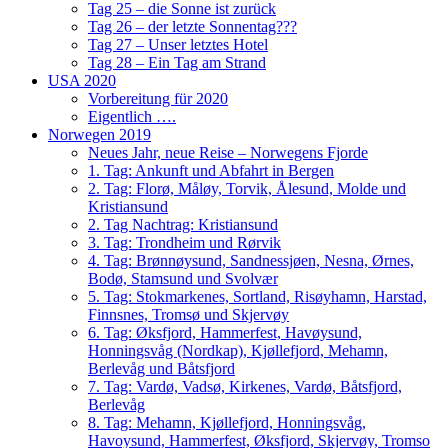
Tag 25 – die Sonne ist zurück
Tag 26 – der letzte Sonnentag???
Tag 27 – Unser letztes Hotel
Tag 28 – Ein Tag am Strand
USA 2020
Vorbereitung für 2020
Eigentlich ….
Norwegen 2019
Neues Jahr, neue Reise – Norwegens Fjorde
1. Tag: Ankunft und Abfahrt in Bergen
2. Tag: Florø, Måløy, Torvik, Ålesund, Molde und
Kristiansund
2. Tag Nachtrag: Kristiansund
3. Tag: Trondheim und Rørvik
4. Tag: Brønnøysund, Sandnessjøen, Nesna, Ørnes,
Bodø, Stamsund und Svolvær
5. Tag: Stokmarkenes, Sortland, Risøyhamn, Harstad,
Finnsnes, Tromsø und Skjervøy
6. Tag: Øksfjord, Hammerfest, Havøysund,
Honningsvåg (Nordkap), Kjøllefjord, Mehamn,
Berlevåg und Båtsfjord
7. Tag: Vardø, Vadsø, Kirkenes, Vardø, Båtsfjord,
Berlevåg
8. Tag: Mehamn, Kjøllefjord, Honningsvåg,
Havoysund, Hammerfest, Øksfjord, Skjervøy, Tromso