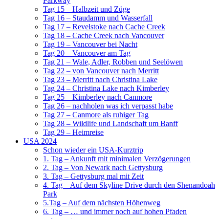
Parkway
Tag 15 – Halbzeit und Züge
Tag 16 – Staudamm und Wasserfall
Tag 17 – Revelstoke nach Cache Creek
Tag 18 – Cache Creek nach Vancouver
Tag 19 – Vancouver bei Nacht
Tag 20 – Vancouver am Tag
Tag 21 – Wale, Adler, Robben und Seelöwen
Tag 22 – von Vancouver nach Merritt
Tag 23 – Merritt nach Christina Lake
Tag 24 – Christina Lake nach Kimberley
Tag 25 – Kimberley nach Canmore
Tag 26 – nachholen was ich verpasst habe
Tag 27 – Canmore als ruhiger Tag
Tag 28 – Wildlife und Landschaft um Banff
Tag 29 – Heimreise
USA 2024
Schon wieder ein USA-Kurztrip
1. Tag – Ankunft mit minimalen Verzögerungen
2. Tag – Von Newark nach Gettysburg
3. Tag – Gettysburg mal mit Zeit
4. Tag – Auf dem Skyline Drive durch den Shenandoah
Park
5.Tag – Auf dem nächsten Höhenweg
6. Tag – … und immer noch auf hohen Pfaden