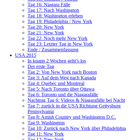
Tag 16: Niagara Fälle
Tag 17: Nach Washington
Tag 18: Washington erleben
Tag 19: Philadelphia / New York
Tag 20: New York
Tag 21: New York
Tag 22: Noch mehr New York
Tag 23: Letzter Tag in New York
Ende / Zusammenfassung
USA 2015
In knapp 2 Wochen geht’s los
Der erste Tag
Tag 2: Von New York nach Boston
Tag 3: Auf dem Weg nach Kanada
Tag 4: Quebec und Montreal
Tag 5: Nach Toronto über Ottawa
Tag 6: Toronto und die Niagarafälle
Nachtrag Tag 6: Videos & Niagarafälle bei Nacht
Tag 7: zurück in die USA Richtung Gettysburg
Pennsylvania
Tag 8: Amish Country und Washington D.C.
Tag 9: Washington
Tag 10: Zurück nach New York über Philadelphia
Tag 11: New York
Tag 12: New York