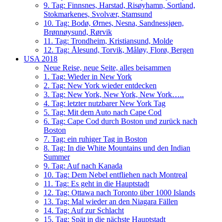
9. Tag: Finnsnes, Harstad, Risøyhamn, Sortland,
Stokmarkenes, Svolvær, Stamsund
10. Tag: Bodø, Ørnes, Nesna, Sandnessjøen,
Brønnøysund, Rørvik
11. Tag: Trondheim, Kristiansund, Molde
12. Tag: Ålesund, Torvik, Måløy, Florø, Bergen
USA 2018
Neue Reise, neue Seite, alles beisammen
1. Tag: Wieder in New York
2. Tag: New York wieder entdecken
3. Tag: New York, New York, New York…..
4. Tag: letzter nutzbarer New York Tag
5. Tag: Mit dem Auto nach Cape Cod
6. Tag: Cape Cod durch Boston und zurück nach
Boston
7. Tag: ein ruhiger Tag in Boston
8. Tag: In die White Mountains und den Indian
Summer
9. Tag: Auf nach Kanada
10. Tag: Dem Nebel entfliehen nach Montreal
11. Tag: Es geht in die Hauptstadt
12. Tag: Ottawa nach Toronto über 1000 Islands
13. Tag: Mal wieder an den Niagara Fällen
14. Tag: Auf zur Schlacht
15. Tag: Spät in die nächste Hauptstadt