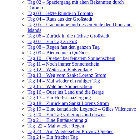
Tag 02 – Spaziergang mit alten Bekannten durch
Toronto
Tag 03 – letzte Runde in Toronto
Tag 04 – Raus aus der Großstadt
Tag 05 – Gananoque und dessen Seite der Thousand
Islands
Tag 06 – Zurück in die nächste Großstadt
Tag 07 – Ein Tag zu Fuß
Tag 08 – Regen fast den ganzen Tag
Tag 09 – Bienvenue à Québec
Tag 10 – Quebec bei feinstem Sonnenschein
Tag 11 – Noch immer Sonnenschein
Tag 12 – Weiter am Fluß entlang
Tag 13 – Weg vom Sankt Lorenz Strom
Tag 14 – Mal wieder ein ruhiger Tag
Tag 15 – Wale bei Sonnenschein
Tag 16 – Quer ins Land und die Berge
Tag 17 – Ein Herbstspaziergang
Tag 18 – Zurück am Sankt Lorenz Strom
Tag 19 – Eine kanadische Legende – Gilles Villeneuve
Tag 20 – Ein Tag voller ups and downs
Tag 21 – Eine Enttäuschung :(
Tag 22 – Mal wieder Regen
Tag 23 – Auf Wiedersehen Provinz Quebec
Tag 24 – Ein frischer Tag