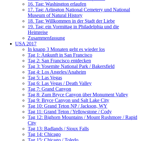
16. Tag: Washington erlaufen
17. Tag: Arlington National Cemetery und National
Museum of Natural History
18. Tag: Willkommen in der Stadt der Liebe
19. Tag: ein Vormittag in Philadelphia und die
Heimreise
Zusammenfassung
USA 2017
In knapp 3 Monaten geht es wieder los
Tag 1: Ankunft in San Francisco
Tag 2: San Francisco entdecken
Tag 3: Yosemite National Park / Bakersfield
Tag 4: Los Angeles/Anaheim
Tag 5: Las Vegas
Tag 6: Las Vegas / Death Valley
Tag 7: Grand Canyon
Tag 8: Zum Bryce Canyon über Monument Valley
Tag 9: Bryce Canyon und Salt Lake City
Tag 10: Grand Teton NP / Jackson, WY
Tag 11: Grand Teton / Yellowstone / Cody
Tag 12: Bighorn Mountains / Mount Rushmore / Rapid
City
Tag 13: Badlands / Sioux Falls
Tag 14: Chicago
Tag 15: Chicago / Toledo