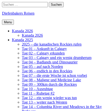
Skip
Search
Suchen
to
nach:
content
Diefenbakers Reisen
Menu
Kanada 2026
Kanada 2026
Kanada 2025
2025 – die kanadischen Rockies rufen
Tag 01 – Ankunft in Calgary
Tag 02 – Calgary erkunden
Tag 03 – Calgary und ein wenig drumherum
Tag 04 – Badlands und Dinosaurier
Tag 05 – auf nach Norden
Tag 06 – endlich in den Rockies
Tag 07 – die erste Woche ist schon vorbei
Tag 08 – Maligne und Medicine Lake
Tag 09 – 300km durch die Rockies
Tag 10 – Ausruhtag
Tag 11 – Ruhetag #2
Tag 12 – ein wenig wieder was tun
Tag 13 – weiter nach Westen
Tag 14 – Columbia River und Meadows in the Sky