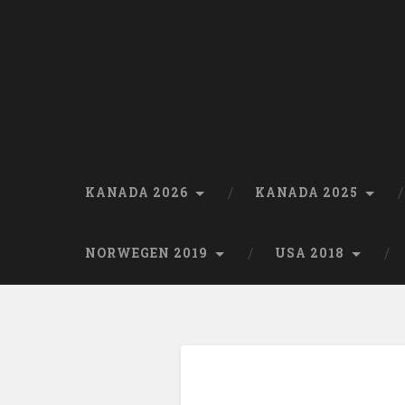
Skip
to
content
Search
KANADA 2026
KANADA 2025
NORWEGEN 2019
USA 2018