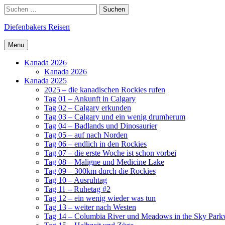
Skip
Search
Suchen
to
nach:
content
Diefenbakers Reisen
Menu
Kanada 2026
Kanada 2026
Kanada 2025
2025 – die kanadischen Rockies rufen
Tag 01 – Ankunft in Calgary
Tag 02 – Calgary erkunden
Tag 03 – Calgary und ein wenig drumherum
Tag 04 – Badlands und Dinosaurier
Tag 05 – auf nach Norden
Tag 06 – endlich in den Rockies
Tag 07 – die erste Woche ist schon vorbei
Tag 08 – Maligne und Medicine Lake
Tag 09 – 300km durch die Rockies
Tag 10 – Ausruhtag
Tag 11 – Ruhetag #2
Tag 12 – ein wenig wieder was tun
Tag 13 – weiter nach Westen
Tag 14 – Columbia River und Meadows in the Sky Par