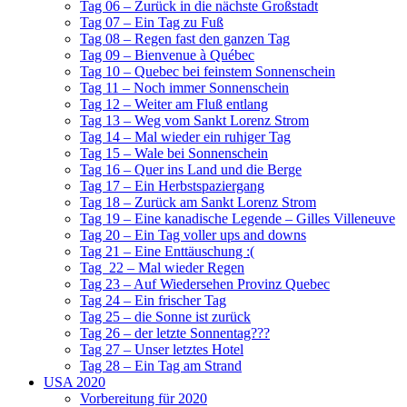
Tag 06 – Zurück in die nächste Großstadt
Tag 07 – Ein Tag zu Fuß
Tag 08 – Regen fast den ganzen Tag
Tag 09 – Bienvenue à Québec
Tag 10 – Quebec bei feinstem Sonnenschein
Tag 11 – Noch immer Sonnenschein
Tag 12 – Weiter am Fluß entlang
Tag 13 – Weg vom Sankt Lorenz Strom
Tag 14 – Mal wieder ein ruhiger Tag
Tag 15 – Wale bei Sonnenschein
Tag 16 – Quer ins Land und die Berge
Tag 17 – Ein Herbstspaziergang
Tag 18 – Zurück am Sankt Lorenz Strom
Tag 19 – Eine kanadische Legende – Gilles Villeneuve
Tag 20 – Ein Tag voller ups and downs
Tag 21 – Eine Enttäuschung :(
Tag 22 – Mal wieder Regen
Tag 23 – Auf Wiedersehen Provinz Quebec
Tag 24 – Ein frischer Tag
Tag 25 – die Sonne ist zurück
Tag 26 – der letzte Sonnentag???
Tag 27 – Unser letztes Hotel
Tag 28 – Ein Tag am Strand
USA 2020
Vorbereitung für 2020