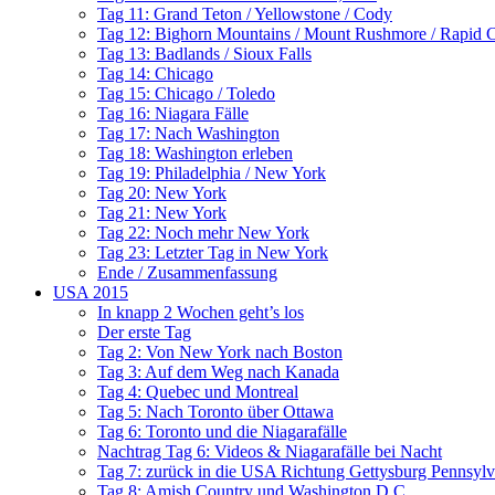
Tag 11: Grand Teton / Yellowstone / Cody
Tag 12: Bighorn Mountains / Mount Rushmore / Rapid C
Tag 13: Badlands / Sioux Falls
Tag 14: Chicago
Tag 15: Chicago / Toledo
Tag 16: Niagara Fälle
Tag 17: Nach Washington
Tag 18: Washington erleben
Tag 19: Philadelphia / New York
Tag 20: New York
Tag 21: New York
Tag 22: Noch mehr New York
Tag 23: Letzter Tag in New York
Ende / Zusammenfassung
USA 2015
In knapp 2 Wochen geht’s los
Der erste Tag
Tag 2: Von New York nach Boston
Tag 3: Auf dem Weg nach Kanada
Tag 4: Quebec und Montreal
Tag 5: Nach Toronto über Ottawa
Tag 6: Toronto und die Niagarafälle
Nachtrag Tag 6: Videos & Niagarafälle bei Nacht
Tag 7: zurück in die USA Richtung Gettysburg Pennsylv
Tag 8: Amish Country und Washington D.C.