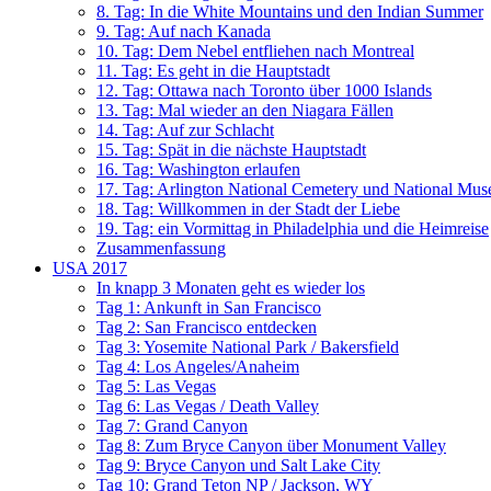
8. Tag: In die White Mountains und den Indian Summer
9. Tag: Auf nach Kanada
10. Tag: Dem Nebel entfliehen nach Montreal
11. Tag: Es geht in die Hauptstadt
12. Tag: Ottawa nach Toronto über 1000 Islands
13. Tag: Mal wieder an den Niagara Fällen
14. Tag: Auf zur Schlacht
15. Tag: Spät in die nächste Hauptstadt
16. Tag: Washington erlaufen
17. Tag: Arlington National Cemetery und National Mus
18. Tag: Willkommen in der Stadt der Liebe
19. Tag: ein Vormittag in Philadelphia und die Heimreise
Zusammenfassung
USA 2017
In knapp 3 Monaten geht es wieder los
Tag 1: Ankunft in San Francisco
Tag 2: San Francisco entdecken
Tag 3: Yosemite National Park / Bakersfield
Tag 4: Los Angeles/Anaheim
Tag 5: Las Vegas
Tag 6: Las Vegas / Death Valley
Tag 7: Grand Canyon
Tag 8: Zum Bryce Canyon über Monument Valley
Tag 9: Bryce Canyon und Salt Lake City
Tag 10: Grand Teton NP / Jackson, WY