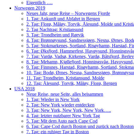
Eigentlich ….
Norwegen 2019
Neues Jahr, neue Reise – Norwegens Fjorde
1. Tag: Ankunft und Abfahrt in Bergen
2. Tag: Florø, Måløy, Torvik, Ålesund, Molde und Krist
2. Tag Nachtrag: Kristiansund
3. Tag: Trondheim und Rørvik
4. Tag: Brønnøysund, Sandnessjøen, Nesna, Ørnes, Bo
5. Tag: Stokmarkenes, Sortland, Risøyhamn, Harstad, F
6. Tag: Øksfjord, Hammerfest, Havøysund, Honningsvåg
7. Tag: Vardø, Vadsø, Kirkenes, Vardø, Båtsfjord, Berle
8. Tag: Mehamn, Kjøllefjord, Honningsvåg, Havoysund,
9. Tag: Finnsnes, Harstad, Risøyhamn, Sortland, Stokm
10. Tag: Bodø, Ørnes, Nesna, Sandnessjøen, Brønnøysu
11. Tag: Trondheim, Kristiansund, Molde
12. Tag: Ålesund, Torvik, Måløy, Florø, Bergen
USA 2018
Neue Reise, neue Seite, alles beisammen
1. Tag: Wieder in New York
2. Tag: New York wieder entdecken
3. Tag: New York, New York, New York…..
4. Tag: letzter nutzbarer New York Tag
5. Tag: Mit dem Auto nach Cape Cod
6. Tag: Cape Cod durch Boston und zurück nach Boston
7. Tag: ein ruhiger Tag in Boston