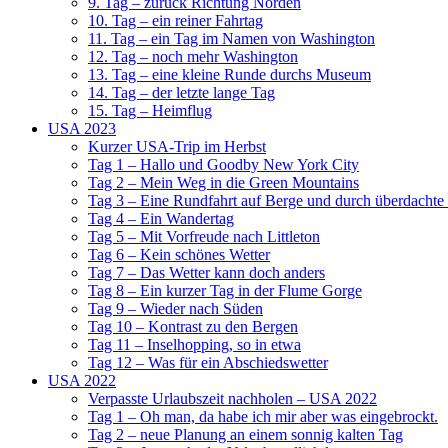
9. Tag – zurück Richtung Norden
10. Tag – ein reiner Fahrtag
11. Tag – ein Tag im Namen von Washington
12. Tag – noch mehr Washington
13. Tag – eine kleine Runde durchs Museum
14. Tag – der letzte lange Tag
15. Tag – Heimflug
USA 2023
Kurzer USA-Trip im Herbst
Tag 1 – Hallo und Goodby New York City
Tag 2 – Mein Weg in die Green Mountains
Tag 3 – Eine Rundfahrt auf Berge und durch überdachte
Tag 4 – Ein Wandertag
Tag 5 – Mit Vorfreude nach Littleton
Tag 6 – Kein schönes Wetter
Tag 7 – Das Wetter kann doch anders
Tag 8 – Ein kurzer Tag in der Flume Gorge
Tag 9 – Wieder nach Süden
Tag 10 – Kontrast zu den Bergen
Tag 11 – Inselhopping, so in etwa
Tag 12 – Was für ein Abschiedswetter
USA 2022
Verpasste Urlaubszeit nachholen – USA 2022
Tag 1 – Oh man, da habe ich mir aber was eingebrockt.
Tag 2 – neue Planung an einem sonnig kalten Tag