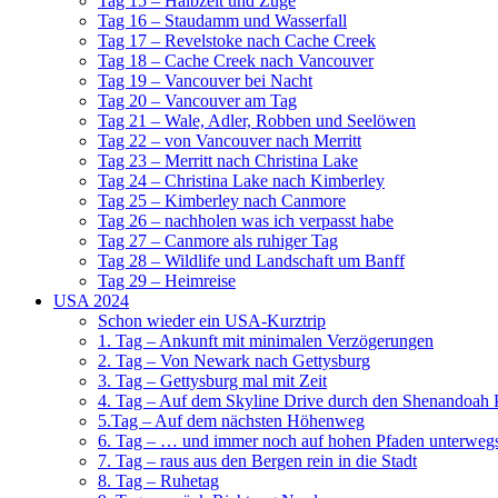
Tag 15 – Halbzeit und Züge
Tag 16 – Staudamm und Wasserfall
Tag 17 – Revelstoke nach Cache Creek
Tag 18 – Cache Creek nach Vancouver
Tag 19 – Vancouver bei Nacht
Tag 20 – Vancouver am Tag
Tag 21 – Wale, Adler, Robben und Seelöwen
Tag 22 – von Vancouver nach Merritt
Tag 23 – Merritt nach Christina Lake
Tag 24 – Christina Lake nach Kimberley
Tag 25 – Kimberley nach Canmore
Tag 26 – nachholen was ich verpasst habe
Tag 27 – Canmore als ruhiger Tag
Tag 28 – Wildlife und Landschaft um Banff
Tag 29 – Heimreise
USA 2024
Schon wieder ein USA-Kurztrip
1. Tag – Ankunft mit minimalen Verzögerungen
2. Tag – Von Newark nach Gettysburg
3. Tag – Gettysburg mal mit Zeit
4. Tag – Auf dem Skyline Drive durch den Shenandoah 
5.Tag – Auf dem nächsten Höhenweg
6. Tag – … und immer noch auf hohen Pfaden unterweg
7. Tag – raus aus den Bergen rein in die Stadt
8. Tag – Ruhetag