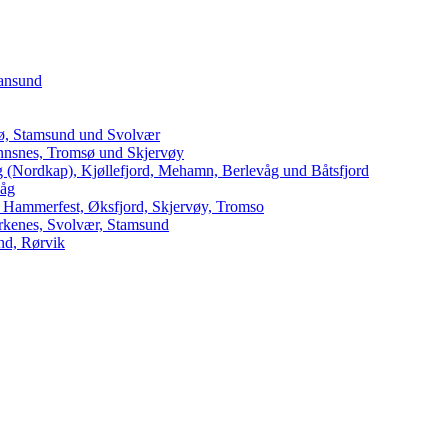
iansund
dø, Stamsund und Svolvær
innsnes, Tromsø und Skjervøy
 (Nordkap), Kjøllefjord, Mehamn, Berlevåg und Båtsfjord
våg
 Hammerfest, Øksfjord, Skjervøy, Tromso
arkenes, Svolvær, Stamsund
nd, Rørvik