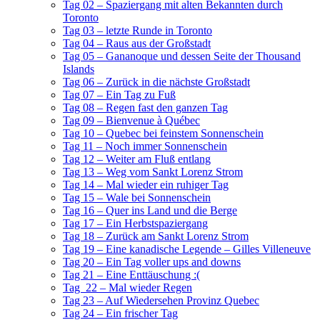
Tag 02 – Spaziergang mit alten Bekannten durch
Toronto
Tag 03 – letzte Runde in Toronto
Tag 04 – Raus aus der Großstadt
Tag 05 – Gananoque und dessen Seite der Thousand
Islands
Tag 06 – Zurück in die nächste Großstadt
Tag 07 – Ein Tag zu Fuß
Tag 08 – Regen fast den ganzen Tag
Tag 09 – Bienvenue à Québec
Tag 10 – Quebec bei feinstem Sonnenschein
Tag 11 – Noch immer Sonnenschein
Tag 12 – Weiter am Fluß entlang
Tag 13 – Weg vom Sankt Lorenz Strom
Tag 14 – Mal wieder ein ruhiger Tag
Tag 15 – Wale bei Sonnenschein
Tag 16 – Quer ins Land und die Berge
Tag 17 – Ein Herbstspaziergang
Tag 18 – Zurück am Sankt Lorenz Strom
Tag 19 – Eine kanadische Legende – Gilles Villeneuve
Tag 20 – Ein Tag voller ups and downs
Tag 21 – Eine Enttäuschung :(
Tag 22 – Mal wieder Regen
Tag 23 – Auf Wiedersehen Provinz Quebec
Tag 24 – Ein frischer Tag