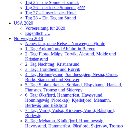
Tag 25 – die Sonne ist zurück
Tag 26 – der letzte Sonnentag???
Tag 27 – Unser letztes Hotel
Tag 28 – Ein Tag am Strand
USA 2020
Vorbereitung für 2020
Eigentlich ….
Norwegen 2019
Neues Jahr, neue Reise – Norwegens Fjorde
1. Tag: Ankunft und Abfahrt in Bergen
2. Tag: Florø, Måløy, Torvik, Ålesund, Molde und
Kristiansund
2. Tag Nachtrag: Kristiansund
3. Tag: Trondheim und Rørvik
4. Tag: Brønnøysund, Sandnessjøen, Nesna, Ørnes,
Bodø, Stamsund und Svolvær
5. Tag: Stokmarkenes, Sortland, Risøyhamn, Harstad,
Finnsnes, Tromsø und Skjervøy
6. Tag: Øksfjord, Hammerfest, Havøysund,
Honningsvåg (Nordkap), Kjøllefjord, Mehamn,
Berlevåg und Båtsfjord
7. Tag: Vardø, Vadsø, Kirkenes, Vardø, Båtsfjord,
Berlevåg
8. Tag: Mehamn, Kjøllefjord, Honningsvåg,
Havoysund, Hammerfest, Øksfjord, Skjervøy, Tromso