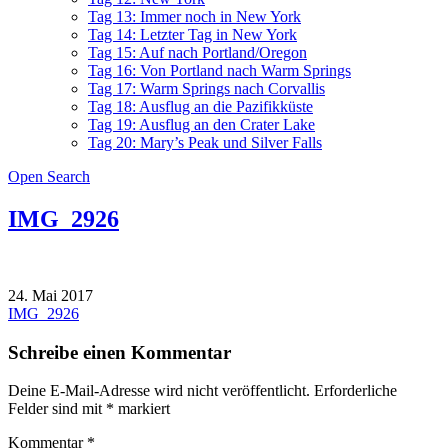
Tag 13: Immer noch in New York
Tag 14: Letzter Tag in New York
Tag 15: Auf nach Portland/Oregon
Tag 16: Von Portland nach Warm Springs
Tag 17: Warm Springs nach Corvallis
Tag 18: Ausflug an die Pazifikküste
Tag 19: Ausflug an den Crater Lake
Tag 20: Mary’s Peak und Silver Falls
Open Search
IMG_2926
24. Mai 2017
Beitragsnavigation
IMG_2926
Schreibe einen Kommentar
Deine E-Mail-Adresse wird nicht veröffentlicht.
Erforderliche
Felder sind mit
*
markiert
Kommentar
*