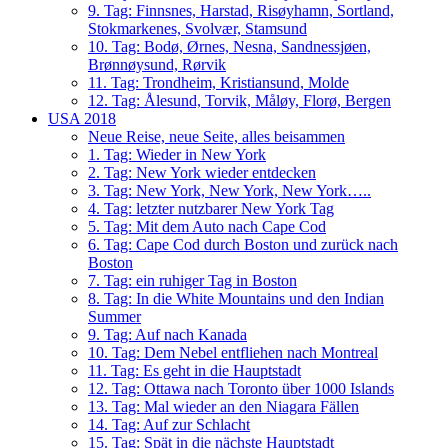
9. Tag: Finnsnes, Harstad, Risøyhamn, Sortland,
Stokmarkenes, Svolvær, Stamsund
10. Tag: Bodø, Ørnes, Nesna, Sandnessjøen,
Brønnøysund, Rørvik
11. Tag: Trondheim, Kristiansund, Molde
12. Tag: Ålesund, Torvik, Måløy, Florø, Bergen
USA 2018
Neue Reise, neue Seite, alles beisammen
1. Tag: Wieder in New York
2. Tag: New York wieder entdecken
3. Tag: New York, New York, New York…..
4. Tag: letzter nutzbarer New York Tag
5. Tag: Mit dem Auto nach Cape Cod
6. Tag: Cape Cod durch Boston und zurück nach
Boston
7. Tag: ein ruhiger Tag in Boston
8. Tag: In die White Mountains und den Indian
Summer
9. Tag: Auf nach Kanada
10. Tag: Dem Nebel entfliehen nach Montreal
11. Tag: Es geht in die Hauptstadt
12. Tag: Ottawa nach Toronto über 1000 Islands
13. Tag: Mal wieder an den Niagara Fällen
14. Tag: Auf zur Schlacht
15. Tag: Spät in die nächste Hauptstadt