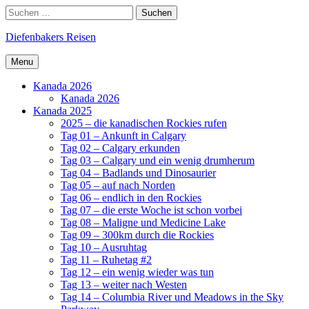
Skip
Search
Suchen
to
nach:
content
Diefenbakers Reisen
Menu
Kanada 2026
Kanada 2026
Kanada 2025
2025 – die kanadischen Rockies rufen
Tag 01 – Ankunft in Calgary
Tag 02 – Calgary erkunden
Tag 03 – Calgary und ein wenig drumherum
Tag 04 – Badlands und Dinosaurier
Tag 05 – auf nach Norden
Tag 06 – endlich in den Rockies
Tag 07 – die erste Woche ist schon vorbei
Tag 08 – Maligne und Medicine Lake
Tag 09 – 300km durch die Rockies
Tag 10 – Ausruhtag
Tag 11 – Ruhetag #2
Tag 12 – ein wenig wieder was tun
Tag 13 – weiter nach Westen
Tag 14 – Columbia River und Meadows in the Sky