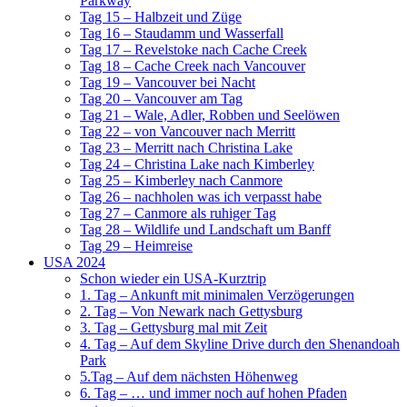
Parkway
Tag 15 – Halbzeit und Züge
Tag 16 – Staudamm und Wasserfall
Tag 17 – Revelstoke nach Cache Creek
Tag 18 – Cache Creek nach Vancouver
Tag 19 – Vancouver bei Nacht
Tag 20 – Vancouver am Tag
Tag 21 – Wale, Adler, Robben und Seelöwen
Tag 22 – von Vancouver nach Merritt
Tag 23 – Merritt nach Christina Lake
Tag 24 – Christina Lake nach Kimberley
Tag 25 – Kimberley nach Canmore
Tag 26 – nachholen was ich verpasst habe
Tag 27 – Canmore als ruhiger Tag
Tag 28 – Wildlife und Landschaft um Banff
Tag 29 – Heimreise
USA 2024
Schon wieder ein USA-Kurztrip
1. Tag – Ankunft mit minimalen Verzögerungen
2. Tag – Von Newark nach Gettysburg
3. Tag – Gettysburg mal mit Zeit
4. Tag – Auf dem Skyline Drive durch den Shenandoah
Park
5.Tag – Auf dem nächsten Höhenweg
6. Tag – … und immer noch auf hohen Pfaden