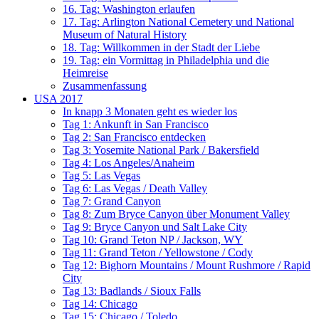
16. Tag: Washington erlaufen
17. Tag: Arlington National Cemetery und National
Museum of Natural History
18. Tag: Willkommen in der Stadt der Liebe
19. Tag: ein Vormittag in Philadelphia und die
Heimreise
Zusammenfassung
USA 2017
In knapp 3 Monaten geht es wieder los
Tag 1: Ankunft in San Francisco
Tag 2: San Francisco entdecken
Tag 3: Yosemite National Park / Bakersfield
Tag 4: Los Angeles/Anaheim
Tag 5: Las Vegas
Tag 6: Las Vegas / Death Valley
Tag 7: Grand Canyon
Tag 8: Zum Bryce Canyon über Monument Valley
Tag 9: Bryce Canyon und Salt Lake City
Tag 10: Grand Teton NP / Jackson, WY
Tag 11: Grand Teton / Yellowstone / Cody
Tag 12: Bighorn Mountains / Mount Rushmore / Rapid
City
Tag 13: Badlands / Sioux Falls
Tag 14: Chicago
Tag 15: Chicago / Toledo