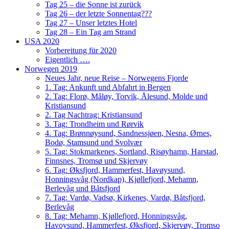
Tag 25 – die Sonne ist zurück
Tag 26 – der letzte Sonnentag???
Tag 27 – Unser letztes Hotel
Tag 28 – Ein Tag am Strand
USA 2020
Vorbereitung für 2020
Eigentlich ….
Norwegen 2019
Neues Jahr, neue Reise – Norwegens Fjorde
1. Tag: Ankunft und Abfahrt in Bergen
2. Tag: Florø, Måløy, Torvik, Ålesund, Molde und
Kristiansund
2. Tag Nachtrag: Kristiansund
3. Tag: Trondheim und Rørvik
4. Tag: Brønnøysund, Sandnessjøen, Nesna, Ørnes,
Bodø, Stamsund und Svolvær
5. Tag: Stokmarkenes, Sortland, Risøyhamn, Harstad,
Finnsnes, Tromsø und Skjervøy
6. Tag: Øksfjord, Hammerfest, Havøysund,
Honningsvåg (Nordkap), Kjøllefjord, Mehamn,
Berlevåg und Båtsfjord
7. Tag: Vardø, Vadsø, Kirkenes, Vardø, Båtsfjord,
Berlevåg
8. Tag: Mehamn, Kjøllefjord, Honningsvåg,
Havoysund, Hammerfest, Øksfjord, Skjervøy, Tromso