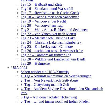
Parkway
Tag 15 – Halbzeit und Züge
Tag 16 – Staudamm und Wasserfall
Tag 17 – Revelstoke nach Cache Creek
Tag 18 – Cache Creek nach Vancouver
Tag 19 – Vancouver bei Nacht
Tag 20 – Vancouver am Tag
Tag 21 – Wale, Adler, Robben und Seelöwen
Tag 22 – von Vancouver nach Merritt
Tag 23 – Merritt nach Christina Lake
Tag 24 – Christina Lake nach Kimberley
Tag 25 – Kimberley nach Canmore
Tag 26 – nachholen was ich verpasst habe
Tag 27 – Canmore als ruhiger Tag
Tag 28 – Wildlife und Landschaft um Banff
Tag 29 – Heimreise
USA 2024
Schon wieder ein USA-Kurztrip
1. Tag – Ankunft mit minimalen Verzögerungen
2. Tag – Von Newark nach Gettysburg
3. Tag – Gettysburg mal mit Zeit
4. Tag – Auf dem Skyline Drive durch den Shenandoah
Park
5.Tag – Auf dem nächsten Höhenweg
6. Tag – … und immer noch auf hohen Pfaden