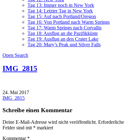
Tag 13: Immer noch in New York
Tag 14: Letzter Tag in New York
Tag 15: Auf nach Portland/Oregon
Tag 16: Von Portland nach Warm Springs
Tag 17: Warm Springs nach Corvallis
Tag 18: Ausflug an die Pazifikküste
Tag 19: Ausflug an den Crater Lake
Tag 20: Mary’s Peak und Silver Falls
Open Search
IMG_2815
24. Mai 2017
Beitragsnavigation
IMG_2815
Schreibe einen Kommentar
Deine E-Mail-Adresse wird nicht veröffentlicht.
Erforderliche
Felder sind mit
*
markiert
Kommentar
*