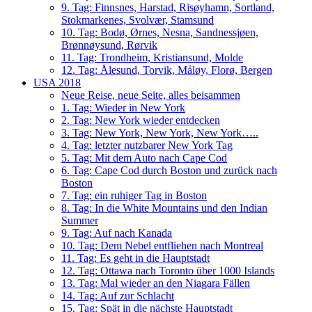
9. Tag: Finnsnes, Harstad, Risøyhamn, Sortland,
Stokmarkenes, Svolvær, Stamsund
10. Tag: Bodø, Ørnes, Nesna, Sandnessjøen,
Brønnøysund, Rørvik
11. Tag: Trondheim, Kristiansund, Molde
12. Tag: Ålesund, Torvik, Måløy, Florø, Bergen
USA 2018
Neue Reise, neue Seite, alles beisammen
1. Tag: Wieder in New York
2. Tag: New York wieder entdecken
3. Tag: New York, New York, New York…..
4. Tag: letzter nutzbarer New York Tag
5. Tag: Mit dem Auto nach Cape Cod
6. Tag: Cape Cod durch Boston und zurück nach
Boston
7. Tag: ein ruhiger Tag in Boston
8. Tag: In die White Mountains und den Indian
Summer
9. Tag: Auf nach Kanada
10. Tag: Dem Nebel entfliehen nach Montreal
11. Tag: Es geht in die Hauptstadt
12. Tag: Ottawa nach Toronto über 1000 Islands
13. Tag: Mal wieder an den Niagara Fällen
14. Tag: Auf zur Schlacht
15. Tag: Spät in die nächste Hauptstadt