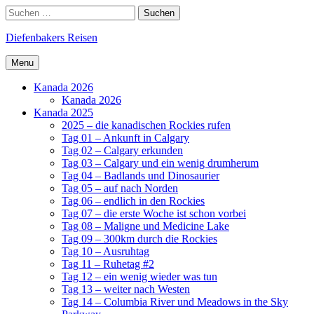
Skip
Search
Suchen
to
nach:
content
Diefenbakers Reisen
Menu
Kanada 2026
Kanada 2026
Kanada 2025
2025 – die kanadischen Rockies rufen
Tag 01 – Ankunft in Calgary
Tag 02 – Calgary erkunden
Tag 03 – Calgary und ein wenig drumherum
Tag 04 – Badlands und Dinosaurier
Tag 05 – auf nach Norden
Tag 06 – endlich in den Rockies
Tag 07 – die erste Woche ist schon vorbei
Tag 08 – Maligne und Medicine Lake
Tag 09 – 300km durch die Rockies
Tag 10 – Ausruhtag
Tag 11 – Ruhetag #2
Tag 12 – ein wenig wieder was tun
Tag 13 – weiter nach Westen
Tag 14 – Columbia River und Meadows in the Sky