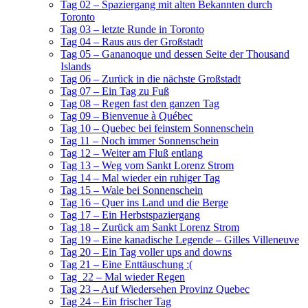
Tag 02 – Spaziergang mit alten Bekannten durch
Toronto
Tag 03 – letzte Runde in Toronto
Tag 04 – Raus aus der Großstadt
Tag 05 – Gananoque und dessen Seite der Thousand
Islands
Tag 06 – Zurück in die nächste Großstadt
Tag 07 – Ein Tag zu Fuß
Tag 08 – Regen fast den ganzen Tag
Tag 09 – Bienvenue à Québec
Tag 10 – Quebec bei feinstem Sonnenschein
Tag 11 – Noch immer Sonnenschein
Tag 12 – Weiter am Fluß entlang
Tag 13 – Weg vom Sankt Lorenz Strom
Tag 14 – Mal wieder ein ruhiger Tag
Tag 15 – Wale bei Sonnenschein
Tag 16 – Quer ins Land und die Berge
Tag 17 – Ein Herbstspaziergang
Tag 18 – Zurück am Sankt Lorenz Strom
Tag 19 – Eine kanadische Legende – Gilles Villeneuve
Tag 20 – Ein Tag voller ups and downs
Tag 21 – Eine Enttäuschung :(
Tag 22 – Mal wieder Regen
Tag 23 – Auf Wiedersehen Provinz Quebec
Tag 24 – Ein frischer Tag