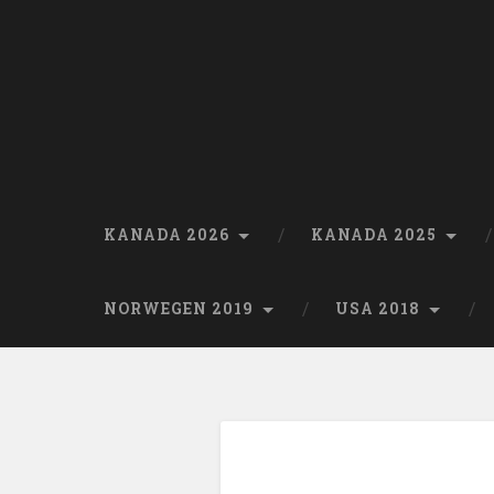
Skip
to
content
Search
KANADA 2026
KANADA 2025
NORWEGEN 2019
USA 2018