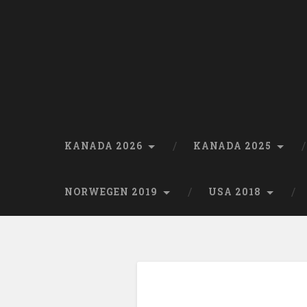
Skip
to
content
Search
KANADA 2026
KANADA 2025
NORWEGEN 2019
USA 2018