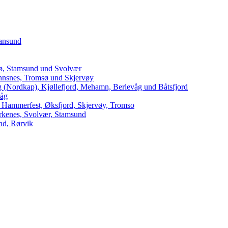
iansund
dø, Stamsund und Svolvær
innsnes, Tromsø und Skjervøy
 (Nordkap), Kjøllefjord, Mehamn, Berlevåg und Båtsfjord
våg
 Hammerfest, Øksfjord, Skjervøy, Tromso
arkenes, Svolvær, Stamsund
nd, Rørvik