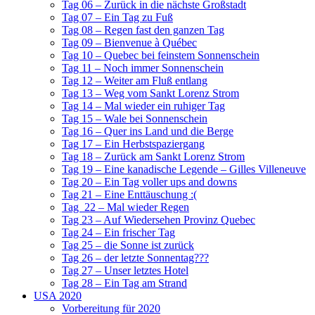
Tag 06 – Zurück in die nächste Großstadt
Tag 07 – Ein Tag zu Fuß
Tag 08 – Regen fast den ganzen Tag
Tag 09 – Bienvenue à Québec
Tag 10 – Quebec bei feinstem Sonnenschein
Tag 11 – Noch immer Sonnenschein
Tag 12 – Weiter am Fluß entlang
Tag 13 – Weg vom Sankt Lorenz Strom
Tag 14 – Mal wieder ein ruhiger Tag
Tag 15 – Wale bei Sonnenschein
Tag 16 – Quer ins Land und die Berge
Tag 17 – Ein Herbstspaziergang
Tag 18 – Zurück am Sankt Lorenz Strom
Tag 19 – Eine kanadische Legende – Gilles Villeneuve
Tag 20 – Ein Tag voller ups and downs
Tag 21 – Eine Enttäuschung :(
Tag 22 – Mal wieder Regen
Tag 23 – Auf Wiedersehen Provinz Quebec
Tag 24 – Ein frischer Tag
Tag 25 – die Sonne ist zurück
Tag 26 – der letzte Sonnentag???
Tag 27 – Unser letztes Hotel
Tag 28 – Ein Tag am Strand
USA 2020
Vorbereitung für 2020