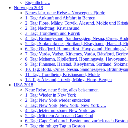
Eigentlich ….
Norwegen 2019
Neues Jahr, neue Reise – Norwegens Fjorde
1. Tag: Ankunft und Abfahrt in Bergen
2. Tag: Florø, Måløy, Torvik, Ålesund, Molde und Krist
2. Tag Nachtrag: Kristiansund
3. Tag: Trondheim und Rørvik
4. Tag: Brønnøysund, Sandnessjøen, Nesna, Ørnes, Bo
5. Tag: Stokmarkenes, Sortland, Risøyhamn, Harstad, F
6. Tag: Øksfjord, Hammerfest, Havøysund, Honningsvåg
7. Tag: Vardø, Vadsø, Kirkenes, Vardø, Båtsfjord, Berle
8. Tag: Mehamn, Kjøllefjord, Honningsvåg, Havoysund,
9. Tag: Finnsnes, Harstad, Risøyhamn, Sortland, Stokm
10. Tag: Bodø, Ørnes, Nesna, Sandnessjøen, Brønnøysu
11. Tag: Trondheim, Kristiansund, Molde
12. Tag: Ålesund, Torvik, Måløy, Florø, Bergen
USA 2018
Neue Reise, neue Seite, alles beisammen
1. Tag: Wieder in New York
2. Tag: New York wieder entdecken
3. Tag: New York, New York, New York…..
4. Tag: letzter nutzbarer New York Tag
5. Tag: Mit dem Auto nach Cape Cod
6. Tag: Cape Cod durch Boston und zurück nach Boston
7. Tag: ein ruhiger Tag in Boston