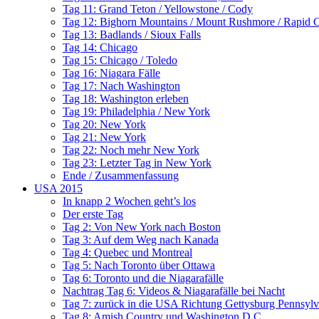
Tag 11: Grand Teton / Yellowstone / Cody
Tag 12: Bighorn Mountains / Mount Rushmore / Rapid C
Tag 13: Badlands / Sioux Falls
Tag 14: Chicago
Tag 15: Chicago / Toledo
Tag 16: Niagara Fälle
Tag 17: Nach Washington
Tag 18: Washington erleben
Tag 19: Philadelphia / New York
Tag 20: New York
Tag 21: New York
Tag 22: Noch mehr New York
Tag 23: Letzter Tag in New York
Ende / Zusammenfassung
USA 2015
In knapp 2 Wochen geht’s los
Der erste Tag
Tag 2: Von New York nach Boston
Tag 3: Auf dem Weg nach Kanada
Tag 4: Quebec und Montreal
Tag 5: Nach Toronto über Ottawa
Tag 6: Toronto und die Niagarafälle
Nachtrag Tag 6: Videos & Niagarafälle bei Nacht
Tag 7: zurück in die USA Richtung Gettysburg Pennsylv
Tag 8: Amish Country und Washington D.C.