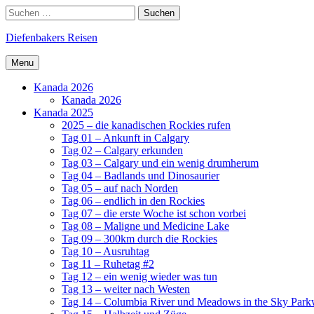
Skip
Search
Suchen
to
nach:
content
Diefenbakers Reisen
Menu
Kanada 2026
Kanada 2026
Kanada 2025
2025 – die kanadischen Rockies rufen
Tag 01 – Ankunft in Calgary
Tag 02 – Calgary erkunden
Tag 03 – Calgary und ein wenig drumherum
Tag 04 – Badlands und Dinosaurier
Tag 05 – auf nach Norden
Tag 06 – endlich in den Rockies
Tag 07 – die erste Woche ist schon vorbei
Tag 08 – Maligne und Medicine Lake
Tag 09 – 300km durch die Rockies
Tag 10 – Ausruhtag
Tag 11 – Ruhetag #2
Tag 12 – ein wenig wieder was tun
Tag 13 – weiter nach Westen
Tag 14 – Columbia River und Meadows in the Sky Par