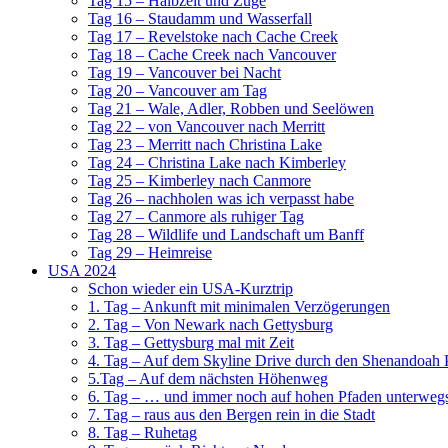
Tag 15 – Halbzeit und Züge
Tag 16 – Staudamm und Wasserfall
Tag 17 – Revelstoke nach Cache Creek
Tag 18 – Cache Creek nach Vancouver
Tag 19 – Vancouver bei Nacht
Tag 20 – Vancouver am Tag
Tag 21 – Wale, Adler, Robben und Seelöwen
Tag 22 – von Vancouver nach Merritt
Tag 23 – Merritt nach Christina Lake
Tag 24 – Christina Lake nach Kimberley
Tag 25 – Kimberley nach Canmore
Tag 26 – nachholen was ich verpasst habe
Tag 27 – Canmore als ruhiger Tag
Tag 28 – Wildlife und Landschaft um Banff
Tag 29 – Heimreise
USA 2024
Schon wieder ein USA-Kurztrip
1. Tag – Ankunft mit minimalen Verzögerungen
2. Tag – Von Newark nach Gettysburg
3. Tag – Gettysburg mal mit Zeit
4. Tag – Auf dem Skyline Drive durch den Shenandoah 
5.Tag – Auf dem nächsten Höhenweg
6. Tag – … und immer noch auf hohen Pfaden unterweg
7. Tag – raus aus den Bergen rein in die Stadt
8. Tag – Ruhetag