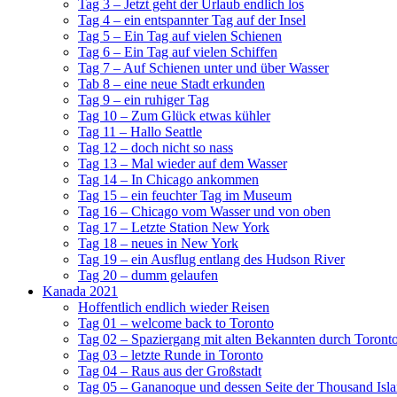
Tag 3 – Jetzt geht der Urlaub endlich los
Tag 4 – ein entspannter Tag auf der Insel
Tag 5 – Ein Tag auf vielen Schienen
Tag 6 – Ein Tag auf vielen Schiffen
Tag 7 – Auf Schienen unter und über Wasser
Tab 8 – eine neue Stadt erkunden
Tag 9 – ein ruhiger Tag
Tag 10 – Zum Glück etwas kühler
Tag 11 – Hallo Seattle
Tag 12 – doch nicht so nass
Tag 13 – Mal wieder auf dem Wasser
Tag 14 – In Chicago ankommen
Tag 15 – ein feuchter Tag im Museum
Tag 16 – Chicago vom Wasser und von oben
Tag 17 – Letzte Station New York
Tag 18 – neues in New York
Tag 19 – ein Ausflug entlang des Hudson River
Tag 20 – dumm gelaufen
Kanada 2021
Hoffentlich endlich wieder Reisen
Tag 01 – welcome back to Toronto
Tag 02 – Spaziergang mit alten Bekannten durch Toront
Tag 03 – letzte Runde in Toronto
Tag 04 – Raus aus der Großstadt
Tag 05 – Gananoque und dessen Seite der Thousand Isl