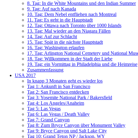
8. Tag: In die White Mountains und den Indian Summer
9. Tag: Auf nach Kanada
10. Tag: Dem Nebel entfliehen nach Montreal
11. Tag: Es geht in die Hauptstadt
12. Tag: Ottawa nach Toronto über 1000 Islands
13. Tag: Mal wieder an den Niagara Fällen
14. Tag: Auf zur Schlacht
15. Tag: Spät in die nächste Hauptstadt
16. Tag: Washington erlaufen
17. Tag: Arlington National Cemetery und National Mus
18. Tag: Willkommen in der Stadt der Liebe
19. Tag: ein Vormittag in Philadelphia und die Heimreise
Zusammenfassung
USA 2017
In knapp 3 Monaten geht es wieder los
Tag 1: Ankunft in San Francisco
Tag 2: San Francisco entdecken
Tag 3: Yosemite National Park / Bakersfield
Tag 4: Los Angeles/Anaheim
Tag 5: Las Vegas
Tag 6: Las Vegas / Death Valley
Tag 7: Grand Canyon
Tag 8: Zum Bryce Canyon über Monument Valley
Tag 9: Bryce Canyon und Salt Lake City
Tag 10: Grand Teton NP / Jackson, WY