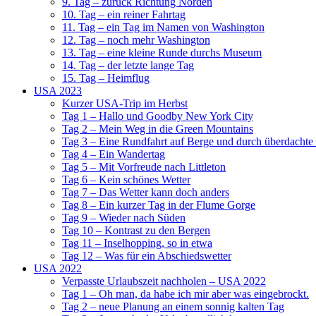
9. Tag – zurück Richtung Norden
10. Tag – ein reiner Fahrtag
11. Tag – ein Tag im Namen von Washington
12. Tag – noch mehr Washington
13. Tag – eine kleine Runde durchs Museum
14. Tag – der letzte lange Tag
15. Tag – Heimflug
USA 2023
Kurzer USA-Trip im Herbst
Tag 1 – Hallo und Goodby New York City
Tag 2 – Mein Weg in die Green Mountains
Tag 3 – Eine Rundfahrt auf Berge und durch überdachte
Tag 4 – Ein Wandertag
Tag 5 – Mit Vorfreude nach Littleton
Tag 6 – Kein schönes Wetter
Tag 7 – Das Wetter kann doch anders
Tag 8 – Ein kurzer Tag in der Flume Gorge
Tag 9 – Wieder nach Süden
Tag 10 – Kontrast zu den Bergen
Tag 11 – Inselhopping, so in etwa
Tag 12 – Was für ein Abschiedswetter
USA 2022
Verpasste Urlaubszeit nachholen – USA 2022
Tag 1 – Oh man, da habe ich mir aber was eingebrockt.
Tag 2 – neue Planung an einem sonnig kalten Tag