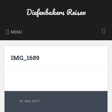
Skip
to
Diefenbakers Reisen
Search
content
MENU
IMG_1689
14. Mai 2017