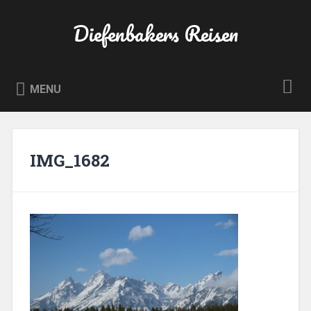
Skip
to
Diefenbakers Reisen
Search
content
MENU
IMG_1682