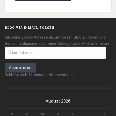
BLOG VIA E-MAIL FOLGEN
Gib deine E-Mail-Adresse an, um diesen Blog zu folgen und
Benachrichtigungen über neue Beiträge via E-Mail zu erhalten.
E-
Mail-
Adresse
Abonnieren
Schließe dich 12 anderen Abonnenten an
August 2026
M
D
M
D
F
S
S