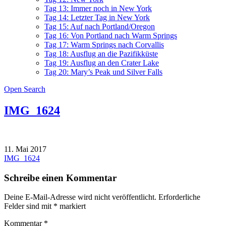
Tag 13: Immer noch in New York
Tag 14: Letzter Tag in New York
Tag 15: Auf nach Portland/Oregon
Tag 16: Von Portland nach Warm Springs
Tag 17: Warm Springs nach Corvallis
Tag 18: Ausflug an die Pazifikküste
Tag 19: Ausflug an den Crater Lake
Tag 20: Mary’s Peak und Silver Falls
Open Search
IMG_1624
11. Mai 2017
Beitragsnavigation
IMG_1624
Schreibe einen Kommentar
Deine E-Mail-Adresse wird nicht veröffentlicht.
Erforderliche
Felder sind mit
*
markiert
Kommentar
*