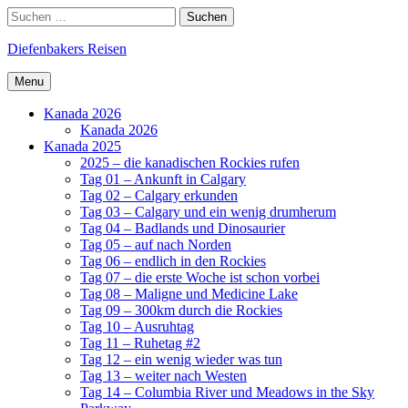
Skip
Search
Suchen
to
nach:
content
Diefenbakers Reisen
Menu
Kanada 2026
Kanada 2026
Kanada 2025
2025 – die kanadischen Rockies rufen
Tag 01 – Ankunft in Calgary
Tag 02 – Calgary erkunden
Tag 03 – Calgary und ein wenig drumherum
Tag 04 – Badlands und Dinosaurier
Tag 05 – auf nach Norden
Tag 06 – endlich in den Rockies
Tag 07 – die erste Woche ist schon vorbei
Tag 08 – Maligne und Medicine Lake
Tag 09 – 300km durch die Rockies
Tag 10 – Ausruhtag
Tag 11 – Ruhetag #2
Tag 12 – ein wenig wieder was tun
Tag 13 – weiter nach Westen
Tag 14 – Columbia River und Meadows in the Sky