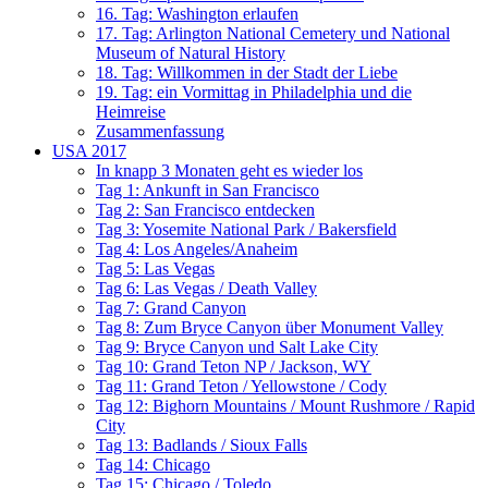
16. Tag: Washington erlaufen
17. Tag: Arlington National Cemetery und National
Museum of Natural History
18. Tag: Willkommen in der Stadt der Liebe
19. Tag: ein Vormittag in Philadelphia und die
Heimreise
Zusammenfassung
USA 2017
In knapp 3 Monaten geht es wieder los
Tag 1: Ankunft in San Francisco
Tag 2: San Francisco entdecken
Tag 3: Yosemite National Park / Bakersfield
Tag 4: Los Angeles/Anaheim
Tag 5: Las Vegas
Tag 6: Las Vegas / Death Valley
Tag 7: Grand Canyon
Tag 8: Zum Bryce Canyon über Monument Valley
Tag 9: Bryce Canyon und Salt Lake City
Tag 10: Grand Teton NP / Jackson, WY
Tag 11: Grand Teton / Yellowstone / Cody
Tag 12: Bighorn Mountains / Mount Rushmore / Rapid
City
Tag 13: Badlands / Sioux Falls
Tag 14: Chicago
Tag 15: Chicago / Toledo