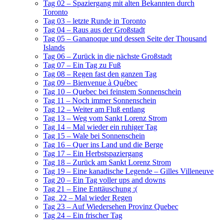
Tag 02 – Spaziergang mit alten Bekannten durch
Toronto
Tag 03 – letzte Runde in Toronto
Tag 04 – Raus aus der Großstadt
Tag 05 – Gananoque und dessen Seite der Thousand
Islands
Tag 06 – Zurück in die nächste Großstadt
Tag 07 – Ein Tag zu Fuß
Tag 08 – Regen fast den ganzen Tag
Tag 09 – Bienvenue à Québec
Tag 10 – Quebec bei feinstem Sonnenschein
Tag 11 – Noch immer Sonnenschein
Tag 12 – Weiter am Fluß entlang
Tag 13 – Weg vom Sankt Lorenz Strom
Tag 14 – Mal wieder ein ruhiger Tag
Tag 15 – Wale bei Sonnenschein
Tag 16 – Quer ins Land und die Berge
Tag 17 – Ein Herbstspaziergang
Tag 18 – Zurück am Sankt Lorenz Strom
Tag 19 – Eine kanadische Legende – Gilles Villeneuve
Tag 20 – Ein Tag voller ups and downs
Tag 21 – Eine Enttäuschung :(
Tag 22 – Mal wieder Regen
Tag 23 – Auf Wiedersehen Provinz Quebec
Tag 24 – Ein frischer Tag