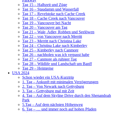
Parkway
Tag 15 – Halbzeit und Züge
Tag 16 – Staudamm und Wasserfall
Tag 17 – Revelstoke nach Cache Creek
Tag 18 – Cache Creek nach Vancouver
Tag 19 – Vancouver bei Nacht
Tag 20 – Vancouver am Tag
Tag 21 – Wale, Adler, Robben und Seelöwen
Tag 22 – von Vancouver nach Merritt
Tag 23 – Merritt nach Christina Lake
Tag 24 – Christina Lake nach Kimberley
Tag 25 – Kimberley nach Canmore
Tag 26 – nachholen was ich verpasst habe
Tag 27 – Canmore als ruhiger Tag
Tag 28 – Wildlife und Landschaft um Banff
Tag 29 – Heimreise
USA 2024
Schon wieder ein USA-Kurztrip
1. Tag – Ankunft mit minimalen Verzögerungen
2. Tag – Von Newark nach Gettysburg
3. Tag – Gettysburg mal mit Zeit
4. Tag – Auf dem Skyline Drive durch den Shenandoah
Park
5.Tag – Auf dem nächsten Höhenweg
6. Tag – … und immer noch auf hohen Pfaden