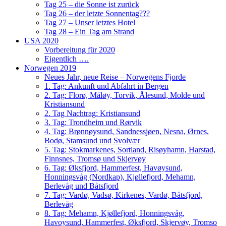
Tag 25 – die Sonne ist zurück
Tag 26 – der letzte Sonnentag???
Tag 27 – Unser letztes Hotel
Tag 28 – Ein Tag am Strand
USA 2020
Vorbereitung für 2020
Eigentlich ….
Norwegen 2019
Neues Jahr, neue Reise – Norwegens Fjorde
1. Tag: Ankunft und Abfahrt in Bergen
2. Tag: Florø, Måløy, Torvik, Ålesund, Molde und
Kristiansund
2. Tag Nachtrag: Kristiansund
3. Tag: Trondheim und Rørvik
4. Tag: Brønnøysund, Sandnessjøen, Nesna, Ørnes,
Bodø, Stamsund und Svolvær
5. Tag: Stokmarkenes, Sortland, Risøyhamn, Harstad,
Finnsnes, Tromsø und Skjervøy
6. Tag: Øksfjord, Hammerfest, Havøysund,
Honningsvåg (Nordkap), Kjøllefjord, Mehamn,
Berlevåg und Båtsfjord
7. Tag: Vardø, Vadsø, Kirkenes, Vardø, Båtsfjord,
Berlevåg
8. Tag: Mehamn, Kjøllefjord, Honningsvåg,
Havoysund, Hammerfest, Øksfjord, Skjervøy, Tromso