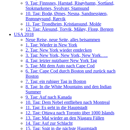
9. Tag: Finnsnes, Harstad, Risøyhamn, Sortland,
Stokmarkenes, Svolvær, Stamsund
10. Tag: Bodø, Ørnes, Nesna, Sandnessjøen,
Brønnøysund, Rørvik
11. Tag: Trondheim, Kristiansund, Molde
12. Tag: Ålesund, Torvik, Måløy, Florø, Bergen
USA 2018
Neue Reise, neue Seite, alles beisammen
1. Tag: Wieder in New York
2. Tag: New York wieder entdecken
3. Tag: New York, New York, New York…..
4. Tag: letzter nutzbarer New York Tag
5. Tag: Mit dem Auto nach Cape Cod
6. Tag: Cape Cod durch Boston und zurück nach
Boston
7. Tag: ein ruhiger Tag in Boston
8. Tag: In die White Mountains und den Indian
Summer
9. Tag: Auf nach Kanada
10. Tag: Dem Nebel entfliehen nach Montreal
11. Tag: Es geht in die Hauptstadt
12. Tag: Ottawa nach Toronto über 1000 Islands
13. Tag: Mal wieder an den Niagara Fällen
14. Tag: Auf zur Schlacht
15. Tag: Spät in die nächste Hauptstadt