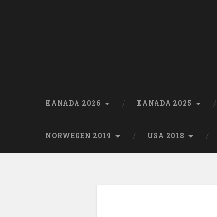
Skip
to
content
Search
KANADA 2026
KANADA 2025
NORWEGEN 2019
USA 2018