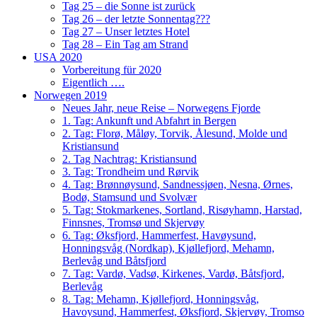
Tag 25 – die Sonne ist zurück
Tag 26 – der letzte Sonnentag???
Tag 27 – Unser letztes Hotel
Tag 28 – Ein Tag am Strand
USA 2020
Vorbereitung für 2020
Eigentlich ….
Norwegen 2019
Neues Jahr, neue Reise – Norwegens Fjorde
1. Tag: Ankunft und Abfahrt in Bergen
2. Tag: Florø, Måløy, Torvik, Ålesund, Molde und
Kristiansund
2. Tag Nachtrag: Kristiansund
3. Tag: Trondheim und Rørvik
4. Tag: Brønnøysund, Sandnessjøen, Nesna, Ørnes,
Bodø, Stamsund und Svolvær
5. Tag: Stokmarkenes, Sortland, Risøyhamn, Harstad,
Finnsnes, Tromsø und Skjervøy
6. Tag: Øksfjord, Hammerfest, Havøysund,
Honningsvåg (Nordkap), Kjøllefjord, Mehamn,
Berlevåg und Båtsfjord
7. Tag: Vardø, Vadsø, Kirkenes, Vardø, Båtsfjord,
Berlevåg
8. Tag: Mehamn, Kjøllefjord, Honningsvåg,
Havoysund, Hammerfest, Øksfjord, Skjervøy, Tromso