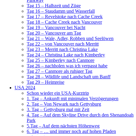
Parkway
Tag 15 – Halbzeit und Züge
Tag 16 – Staudamm und Wasserfall
Tag 17 – Revelstoke nach Cache Creek
Tag 18 – Cache Creek nach Vancouver
Tag 19 – Vancouver bei Nacht
Tag 20 – Vancouver am Tag
Tag 21 – Wale, Adler, Robben und Seelöwen
Tag 22 – von Vancouver nach Merritt
Tag 23 – Merritt nach Christina Lake
Tag 24 – Christina Lake nach Kimberley
Tag 25 – Kimberley nach Canmore
Tag 26 – nachholen was ich verpasst habe
Tag 27 – Canmore als ruhiger Tag
Tag 28 – Wildlife und Landschaft um Banff
Tag 29 – Heimreise
USA 2024
Schon wieder ein USA-Kurztrip
1. Tag – Ankunft mit minimalen Verzögerungen
2. Tag – Von Newark nach Gettysburg
3. Tag – Gettysburg mal mit Zeit
4. Tag – Auf dem Skyline Drive durch den Shenandoah
Park
5.Tag – Auf dem nächsten Höhenweg
6. Tag – … und immer noch auf hohen Pfaden