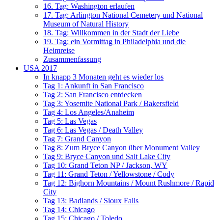
16. Tag: Washington erlaufen
17. Tag: Arlington National Cemetery und National
Museum of Natural History
18. Tag: Willkommen in der Stadt der Liebe
19. Tag: ein Vormittag in Philadelphia und die
Heimreise
Zusammenfassung
USA 2017
In knapp 3 Monaten geht es wieder los
Tag 1: Ankunft in San Francisco
Tag 2: San Francisco entdecken
Tag 3: Yosemite National Park / Bakersfield
Tag 4: Los Angeles/Anaheim
Tag 5: Las Vegas
Tag 6: Las Vegas / Death Valley
Tag 7: Grand Canyon
Tag 8: Zum Bryce Canyon über Monument Valley
Tag 9: Bryce Canyon und Salt Lake City
Tag 10: Grand Teton NP / Jackson, WY
Tag 11: Grand Teton / Yellowstone / Cody
Tag 12: Bighorn Mountains / Mount Rushmore / Rapid
City
Tag 13: Badlands / Sioux Falls
Tag 14: Chicago
Tag 15: Chicago / Toledo