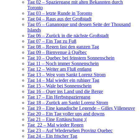
Tag 02 – Spaziergang mit alten Bekannten durch
Toronto
Tag 03 – letzte Runde in Toronto
Tag 04 – Raus aus der Großstadt
Tag 05 – Gananoque und dessen Seite der Thousand
Islands
Tag 06 – Zurück in die nächste Großstadt
Tag 07 – Ein Tag zu Fuß
Tag 08 – Regen fast den ganzen Tag
Tag 09 – Bienvenue à Québec
Tag 10 – Quebec bei feinstem Sonnenschein
Tag 11 – Noch immer Sonnenschein
Tag 12 – Weiter am Fluß entlang
Tag 13 – Weg vom Sankt Lorenz Strom
Tag 14 – Mal wieder ein ruhiger Tag
Tag 15 – Wale bei Sonnenschein
Tag 16 – Quer ins Land und die Berge
Tag 17 – Ein Herbstspaziergang
Tag 18 – Zurück am Sankt Lorenz Strom
Tag 19 – Eine kanadische Legende – Gilles Villeneuve
Tag 20 – Ein Tag voller ups and downs
Tag 21 – Eine Enttäuschung :(
Tag 22 – Mal wieder Regen
Tag 23 – Auf Wiedersehen Provinz Quebec
Tag 24 – Ein frischer Tag