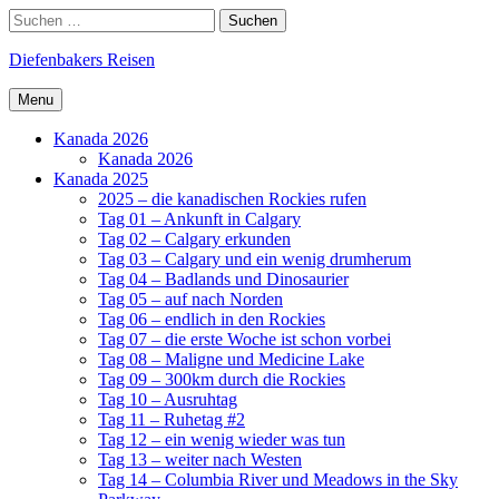
Skip
Search
Suchen
to
nach:
content
Diefenbakers Reisen
Menu
Kanada 2026
Kanada 2026
Kanada 2025
2025 – die kanadischen Rockies rufen
Tag 01 – Ankunft in Calgary
Tag 02 – Calgary erkunden
Tag 03 – Calgary und ein wenig drumherum
Tag 04 – Badlands und Dinosaurier
Tag 05 – auf nach Norden
Tag 06 – endlich in den Rockies
Tag 07 – die erste Woche ist schon vorbei
Tag 08 – Maligne und Medicine Lake
Tag 09 – 300km durch die Rockies
Tag 10 – Ausruhtag
Tag 11 – Ruhetag #2
Tag 12 – ein wenig wieder was tun
Tag 13 – weiter nach Westen
Tag 14 – Columbia River und Meadows in the Sky