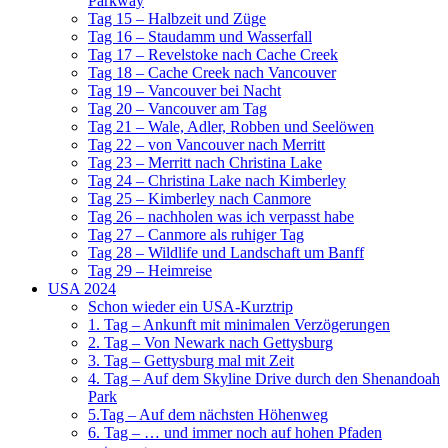
Parkway
Tag 15 – Halbzeit und Züge
Tag 16 – Staudamm und Wasserfall
Tag 17 – Revelstoke nach Cache Creek
Tag 18 – Cache Creek nach Vancouver
Tag 19 – Vancouver bei Nacht
Tag 20 – Vancouver am Tag
Tag 21 – Wale, Adler, Robben und Seelöwen
Tag 22 – von Vancouver nach Merritt
Tag 23 – Merritt nach Christina Lake
Tag 24 – Christina Lake nach Kimberley
Tag 25 – Kimberley nach Canmore
Tag 26 – nachholen was ich verpasst habe
Tag 27 – Canmore als ruhiger Tag
Tag 28 – Wildlife und Landschaft um Banff
Tag 29 – Heimreise
USA 2024
Schon wieder ein USA-Kurztrip
1. Tag – Ankunft mit minimalen Verzögerungen
2. Tag – Von Newark nach Gettysburg
3. Tag – Gettysburg mal mit Zeit
4. Tag – Auf dem Skyline Drive durch den Shenandoah
Park
5.Tag – Auf dem nächsten Höhenweg
6. Tag – … und immer noch auf hohen Pfaden