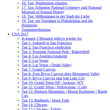
16. Tag: Washington erlaufen
17. Tag: Arlington National Cemetery und National
Museum of Natural History
18. Tag: Willkommen in der Stadt der Liebe
19. Tag: ein Vormittag in Philadelphia und die
Heimreise
Zusammenfassung
USA 2017
In knapp 3 Monaten geht es wieder los
Tag 1: Ankunft in San Francisco
Tag 2: San Francisco entdecken
Tag 3: Yosemite National Park / Bakersfield
Tag 4: Los Angeles/Anaheim
Tag 5: Las Vegas
Tag 6: Las Vegas / Death Valley
Tag 7: Grand Canyon
Tag 8: Zum Bryce Canyon über Monument Valley
Tag 9: Bryce Canyon und Salt Lake City
Tag 10: Grand Teton NP / Jackson, WY
Tag 11: Grand Teton / Yellowstone / Cody
Tag 12: Bighorn Mountains / Mount Rushmore / Rapid
City
Tag 13: Badlands / Sioux Falls
Tag 14: Chicago
Tag 15: Chicago / Toledo