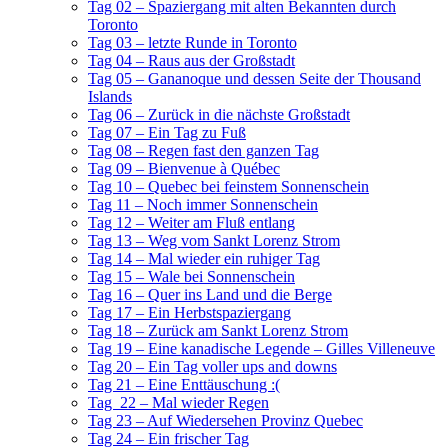
Tag 02 – Spaziergang mit alten Bekannten durch
Toronto
Tag 03 – letzte Runde in Toronto
Tag 04 – Raus aus der Großstadt
Tag 05 – Gananoque und dessen Seite der Thousand
Islands
Tag 06 – Zurück in die nächste Großstadt
Tag 07 – Ein Tag zu Fuß
Tag 08 – Regen fast den ganzen Tag
Tag 09 – Bienvenue à Québec
Tag 10 – Quebec bei feinstem Sonnenschein
Tag 11 – Noch immer Sonnenschein
Tag 12 – Weiter am Fluß entlang
Tag 13 – Weg vom Sankt Lorenz Strom
Tag 14 – Mal wieder ein ruhiger Tag
Tag 15 – Wale bei Sonnenschein
Tag 16 – Quer ins Land und die Berge
Tag 17 – Ein Herbstspaziergang
Tag 18 – Zurück am Sankt Lorenz Strom
Tag 19 – Eine kanadische Legende – Gilles Villeneuve
Tag 20 – Ein Tag voller ups and downs
Tag 21 – Eine Enttäuschung :(
Tag 22 – Mal wieder Regen
Tag 23 – Auf Wiedersehen Provinz Quebec
Tag 24 – Ein frischer Tag