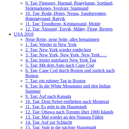
9. Tag: Finnsnes, Harstad, Risøyhamn, Sortland,
Stokmarkenes, Svolvær, Stamsund
10. Tag: Bodø, Ørnes, Nesna, Sandnessjøen,
Brønnøysund, Rørvik
11. Tag: Trondheim, Kristiansund, Molde
12. Tag: Ålesund, Torvik, Måløy, Florø, Bergen
USA 2018
Neue Reise, neue Seite, alles beisammen
1. Tag: Wieder in New York
2. Tag: New York wieder entdecken
3. Tag: New York, New York, New York…..
4. Tag: letzter nutzbarer New York Tag
5. Tag: Mit dem Auto nach Cape Cod
6. Tag: Cape Cod durch Boston und zurück nach
Boston
7. Tag: ein ruhiger Tag in Boston
8. Tag: In die White Mountains und den Indian
Summer
9. Tag: Auf nach Kanada
10. Tag: Dem Nebel entfliehen nach Montreal
11. Tag: Es geht in die Hauptstadt
12. Tag: Ottawa nach Toronto über 1000 Islands
13. Tag: Mal wieder an den Niagara Fällen
14. Tag: Auf zur Schlacht
15. Tag: Spät in die nächste Hauptstadt