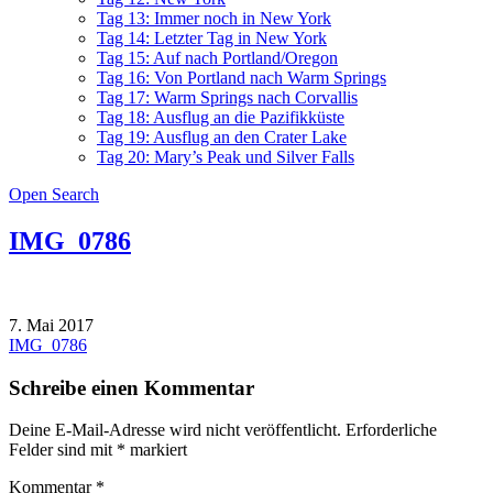
Tag 13: Immer noch in New York
Tag 14: Letzter Tag in New York
Tag 15: Auf nach Portland/Oregon
Tag 16: Von Portland nach Warm Springs
Tag 17: Warm Springs nach Corvallis
Tag 18: Ausflug an die Pazifikküste
Tag 19: Ausflug an den Crater Lake
Tag 20: Mary’s Peak und Silver Falls
Open Search
IMG_0786
7. Mai 2017
Beitragsnavigation
IMG_0786
Schreibe einen Kommentar
Deine E-Mail-Adresse wird nicht veröffentlicht.
Erforderliche
Felder sind mit
*
markiert
Kommentar
*