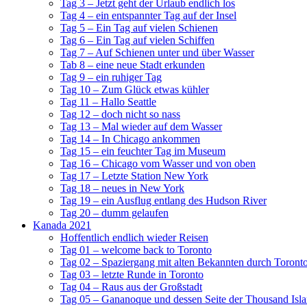
Tag 3 – Jetzt geht der Urlaub endlich los
Tag 4 – ein entspannter Tag auf der Insel
Tag 5 – Ein Tag auf vielen Schienen
Tag 6 – Ein Tag auf vielen Schiffen
Tag 7 – Auf Schienen unter und über Wasser
Tab 8 – eine neue Stadt erkunden
Tag 9 – ein ruhiger Tag
Tag 10 – Zum Glück etwas kühler
Tag 11 – Hallo Seattle
Tag 12 – doch nicht so nass
Tag 13 – Mal wieder auf dem Wasser
Tag 14 – In Chicago ankommen
Tag 15 – ein feuchter Tag im Museum
Tag 16 – Chicago vom Wasser und von oben
Tag 17 – Letzte Station New York
Tag 18 – neues in New York
Tag 19 – ein Ausflug entlang des Hudson River
Tag 20 – dumm gelaufen
Kanada 2021
Hoffentlich endlich wieder Reisen
Tag 01 – welcome back to Toronto
Tag 02 – Spaziergang mit alten Bekannten durch Toront
Tag 03 – letzte Runde in Toronto
Tag 04 – Raus aus der Großstadt
Tag 05 – Gananoque und dessen Seite der Thousand Isl