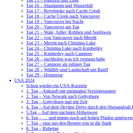
Tag 15 – Halbzeit und Züge
Tag 16 – Staudamm und Wasserfall
Tag 17 – Revelstoke nach Cache Creek
Tag 18 – Cache Creek nach Vancouver
Tag 19 – Vancouver bei Nacht
Tag 20 – Vancouver am Tag
Tag 21 – Wale, Adler, Robben und Seelöwen
Tag 22 – von Vancouver nach Merritt
Tag 23 – Merritt nach Christina Lake
Tag 24 – Christina Lake nach Kimberley
Tag 25 – Kimberley nach Canmore
Tag 26 – nachholen was ich verpasst habe
Tag 27 – Canmore als ruhiger Tag
Tag 28 – Wildlife und Landschaft um Banff
Tag 29 – Heimreise
USA 2024
Schon wieder ein USA-Kurztrip
1. Tag – Ankunft mit minimalen Verzögerungen
2. Tag – Von Newark nach Gettysburg
3. Tag – Gettysburg mal mit Zeit
4. Tag – Auf dem Skyline Drive durch den Shenandoah 
5.Tag – Auf dem nächsten Höhenweg
6. Tag – … und immer noch auf hohen Pfaden unterweg
7. Tag – raus aus den Bergen rein in die Stadt
8. Tag – Ruhetag