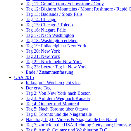
Tag 11: Grand Teton / Yellowstone / Cody
Tag 12: Bighorn Mountains / Mount Rushmore / Rapid C
Tag 13: Badlands / Sioux Falls
Tag 14: Chicago
Tag 15: Chicago / Toledo
Tag 16: Niagara Fälle
Tag 17: Nach Washington
Tag 18: Washington erleben
Tag 19: Philadelphia / New York
Tag 20: New York
Tag 21: New York
Tag 22: Noch mehr New York
Tag 23: Letzter Tag in New York
Ende / Zusammenfassung
USA 2015
In knapp 2 Wochen geht’s los
Der erste Tag
Tag 2: Von New York nach Boston
Tag 3: Auf dem Weg nach Kanada
Tag 4: Quebec und Montreal
Tag 5: Nach Toronto über Ottawa
Tag 6: Toronto und die Niagarafälle
Nachtrag Tag 6: Videos & Niagarafälle bei Nacht
Tag 7: zurück in die USA Richtung Gettysburg Pennsylv
Tag 8: Amish Country und Washington D.C.