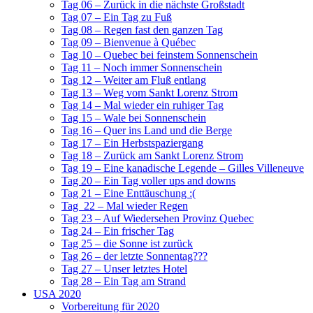
Tag 06 – Zurück in die nächste Großstadt
Tag 07 – Ein Tag zu Fuß
Tag 08 – Regen fast den ganzen Tag
Tag 09 – Bienvenue à Québec
Tag 10 – Quebec bei feinstem Sonnenschein
Tag 11 – Noch immer Sonnenschein
Tag 12 – Weiter am Fluß entlang
Tag 13 – Weg vom Sankt Lorenz Strom
Tag 14 – Mal wieder ein ruhiger Tag
Tag 15 – Wale bei Sonnenschein
Tag 16 – Quer ins Land und die Berge
Tag 17 – Ein Herbstspaziergang
Tag 18 – Zurück am Sankt Lorenz Strom
Tag 19 – Eine kanadische Legende – Gilles Villeneuve
Tag 20 – Ein Tag voller ups and downs
Tag 21 – Eine Enttäuschung :(
Tag 22 – Mal wieder Regen
Tag 23 – Auf Wiedersehen Provinz Quebec
Tag 24 – Ein frischer Tag
Tag 25 – die Sonne ist zurück
Tag 26 – der letzte Sonnentag???
Tag 27 – Unser letztes Hotel
Tag 28 – Ein Tag am Strand
USA 2020
Vorbereitung für 2020