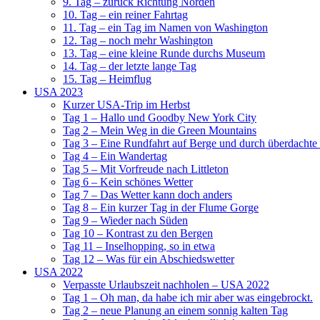
9. Tag – zurück Richtung Norden
10. Tag – ein reiner Fahrtag
11. Tag – ein Tag im Namen von Washington
12. Tag – noch mehr Washington
13. Tag – eine kleine Runde durchs Museum
14. Tag – der letzte lange Tag
15. Tag – Heimflug
USA 2023
Kurzer USA-Trip im Herbst
Tag 1 – Hallo und Goodby New York City
Tag 2 – Mein Weg in die Green Mountains
Tag 3 – Eine Rundfahrt auf Berge und durch überdachte
Tag 4 – Ein Wandertag
Tag 5 – Mit Vorfreude nach Littleton
Tag 6 – Kein schönes Wetter
Tag 7 – Das Wetter kann doch anders
Tag 8 – Ein kurzer Tag in der Flume Gorge
Tag 9 – Wieder nach Süden
Tag 10 – Kontrast zu den Bergen
Tag 11 – Inselhopping, so in etwa
Tag 12 – Was für ein Abschiedswetter
USA 2022
Verpasste Urlaubszeit nachholen – USA 2022
Tag 1 – Oh man, da habe ich mir aber was eingebrockt.
Tag 2 – neue Planung an einem sonnig kalten Tag