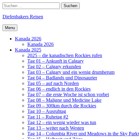
Skip
Search
Suchen
to
nach:
content
Diefenbakers Reisen
Menu
Kanada 2026
Kanada 2026
Kanada 2025
2025 – die kanadischen Rockies rufen
Tag 01 – Ankunft in Calgary
Tag 02 – Calgary erkunden
Tag 03 – Calgary und ein wenig drumherum
Tag 04 – Badlands und Dinosaurier
Tag 05 – auf nach Norden
Tag 06 – endlich in den Rockies
Tag 07 – die erste Woche ist schon vorbei
Tag 08 – Maligne und Medicine Lake
Tag 09 – 300km durch die Rockies
Tag 10 – Ausruhtag
Tag 11 – Ruhetag #2
Tag 12 – ein wenig wieder was tun
Tag 13 – weiter nach Westen
Tag 14 – Columbia River und Meadows in the Sky Par