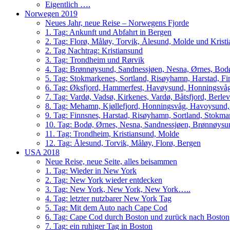
Eigentlich ….
Norwegen 2019
Neues Jahr, neue Reise – Norwegens Fjorde
1. Tag: Ankunft und Abfahrt in Bergen
2. Tag: Florø, Måløy, Torvik, Ålesund, Molde und Krist
2. Tag Nachtrag: Kristiansund
3. Tag: Trondheim und Rørvik
4. Tag: Brønnøysund, Sandnessjøen, Nesna, Ørnes, Bo
5. Tag: Stokmarkenes, Sortland, Risøyhamn, Harstad, F
6. Tag: Øksfjord, Hammerfest, Havøysund, Honningsvåg
7. Tag: Vardø, Vadsø, Kirkenes, Vardø, Båtsfjord, Berle
8. Tag: Mehamn, Kjøllefjord, Honningsvåg, Havoysund,
9. Tag: Finnsnes, Harstad, Risøyhamn, Sortland, Stokm
10. Tag: Bodø, Ørnes, Nesna, Sandnessjøen, Brønnøysu
11. Tag: Trondheim, Kristiansund, Molde
12. Tag: Ålesund, Torvik, Måløy, Florø, Bergen
USA 2018
Neue Reise, neue Seite, alles beisammen
1. Tag: Wieder in New York
2. Tag: New York wieder entdecken
3. Tag: New York, New York, New York…..
4. Tag: letzter nutzbarer New York Tag
5. Tag: Mit dem Auto nach Cape Cod
6. Tag: Cape Cod durch Boston und zurück nach Boston
7. Tag: ein ruhiger Tag in Boston