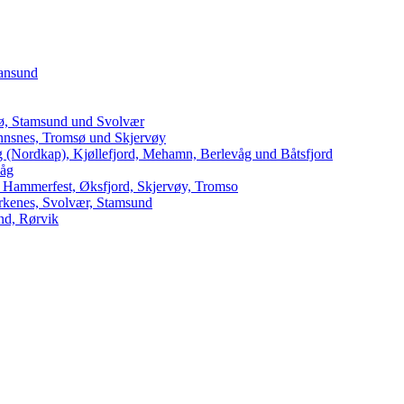
iansund
dø, Stamsund und Svolvær
innsnes, Tromsø und Skjervøy
 (Nordkap), Kjøllefjord, Mehamn, Berlevåg und Båtsfjord
våg
 Hammerfest, Øksfjord, Skjervøy, Tromso
arkenes, Svolvær, Stamsund
nd, Rørvik