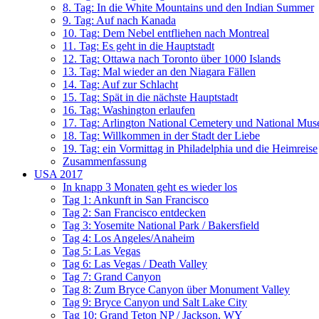
8. Tag: In die White Mountains und den Indian Summer
9. Tag: Auf nach Kanada
10. Tag: Dem Nebel entfliehen nach Montreal
11. Tag: Es geht in die Hauptstadt
12. Tag: Ottawa nach Toronto über 1000 Islands
13. Tag: Mal wieder an den Niagara Fällen
14. Tag: Auf zur Schlacht
15. Tag: Spät in die nächste Hauptstadt
16. Tag: Washington erlaufen
17. Tag: Arlington National Cemetery und National Mus
18. Tag: Willkommen in der Stadt der Liebe
19. Tag: ein Vormittag in Philadelphia und die Heimreise
Zusammenfassung
USA 2017
In knapp 3 Monaten geht es wieder los
Tag 1: Ankunft in San Francisco
Tag 2: San Francisco entdecken
Tag 3: Yosemite National Park / Bakersfield
Tag 4: Los Angeles/Anaheim
Tag 5: Las Vegas
Tag 6: Las Vegas / Death Valley
Tag 7: Grand Canyon
Tag 8: Zum Bryce Canyon über Monument Valley
Tag 9: Bryce Canyon und Salt Lake City
Tag 10: Grand Teton NP / Jackson, WY