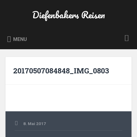
Skip
to
Diefenbakers Reisen
Search
content
MENU
20170507084848_IMG_0803
8. Mai 2017